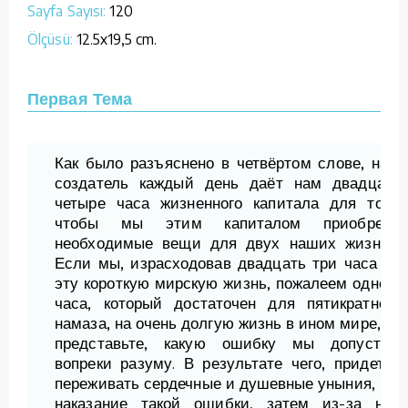
Sayfa Sayısı:
120
Ölçüsü:
12.5x19,5 cm.
Первая Тема
Как было разъяснено в четвёртом слове, наш
создатель каждый день даёт нам двадцать
четыре часа жизненного капитала для того,
чтобы мы этим капиталом приобрели
необходимые вещи для двух наших жизней.
Если мы, израсходовав двадцать три часа на
эту короткую мирскую жизнь, пожалеем одного
часа, который достаточен для пятикратного
намаза, на очень долгую жизнь в ином мире, то
представьте, какую ошибку мы допустим
вопреки разуму. В результате чего, придется
переживать сердечные и душевные уныния, как
наказание такой ошибки, затем из-за них