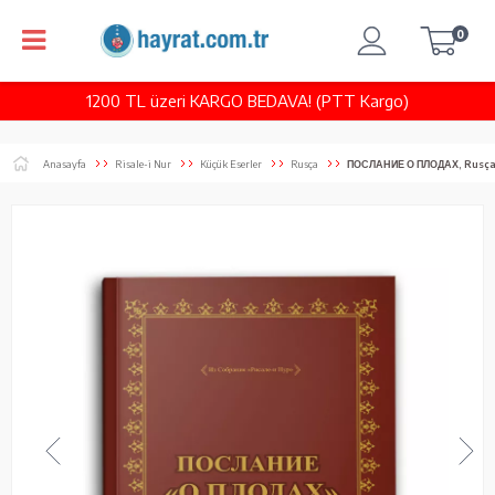
0
1200 TL üzeri KARGO BEDAVA! (PTT Kargo)
Anasayfa
Risale-i Nur
Küçük Eserler
Rusça
ПОСЛАНИЕ О ПЛОДАХ, Rusça M