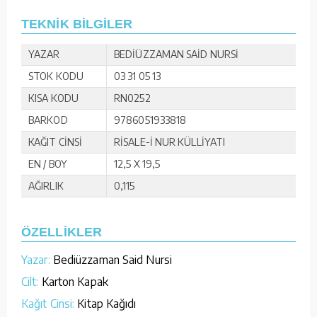
TEKNİK BİLGİLER
YAZAR
BEDİÜZZAMAN SAİD NURSİ
STOK KODU
03 31 05 13
KISA KODU
RN0252
BARKOD
9786051933818
KAĞIT CİNSİ
RİSALE-İ NUR KÜLLİYATI
EN / BOY
12,5 X 19,5
AĞIRLIK
0,115
ÖZELLİKLER
Yazar:
Bediüzzaman Said Nursi
Cilt:
Karton Kapak
Kağıt Cinsi:
Kitap Kağıdı