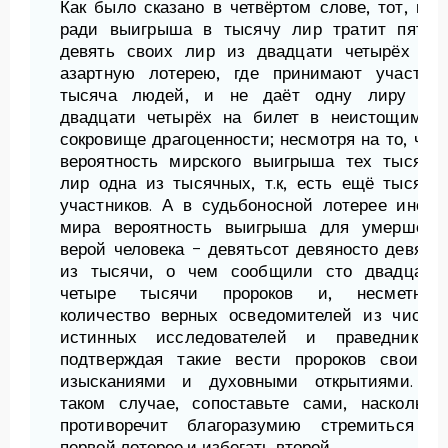
Как было сказано в четвёртом слове, тот, кто
ради выигрыша в тысячу лир тратит пять-
девять своих лир из двадцати четырёх на
азартную лотерею, где принимают участие
тысяча людей, и не даёт одну лиру из
двадцати четырёх на билет в неистощимое
сокровище драгоценности; несмотря на то, что
вероятность мирского выигрыша тех тысяча
лир одна из тысячных, т.к, есть ещё тысяча
участников. А в судьбоносной лотерее иного
мира вероятность выигрыша для умершего
верой человека − девятьсот девяносто девять
из тысячи, о чем сообщили сто двадцать
четыре тысячи пророков и, несметное
количество верных осведомителей из числа
истинных исследователей и праведников,
подтверждая такие вести пророков своими
изысканиями и духовными открытиями. В
таком случае, сопоставьте сами, насколько
противоречит благоразумию стремиться к
первой лотерее и избегать второй.