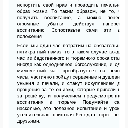
испортить свой нрав и проводить печальный
образ жизни. То таким образом, не то, что
получить воспитание, а можно понести
огромные убытки, действуя наперекор
воспитанию. Сопоставьте сами эти два
положения.
Если мы один час потратим на обязательный
пятикратный намаз, то в таком случае каждый
час из бедственного и тюремного срока станет
иногда как однодневное богослужение, и один
мимолетный час преобразуется на вечные
часы, частично пройдут сердечные и душевные
уныния и печали, и станут искуплением для
прощения за те ошибки, которые привели нас
за решётку, и получением предусмотренного
воспитания в тюрьме. Подумайте сами
насколько, это полезное испытание и урок, и
утешительная, приятная беседа с горестными
друзьями.