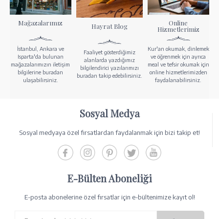
Mağazalarımız
Online
Hayrat Blog
Hizmetlerimiz
İstanbul, Ankara ve
Kur'an okumak, dinlemek
Faaliyet gösterdiğimiz
Isparta'da bulunan
ve öğrenmek için ayrıca
alanlarda yazdığımız
mağazalarımızın iletişim
meal ve tefsir okumak için
bilgilendirici yazılarımızı
bilgilerine buradan
online hizmetlerimizden
buradan takip edebilirsiniz.
ulaşabilirsiniz.
faydalanabilirsiniz.
Sosyal Medya
Sosyal medyaya özel fırsatlardan faydalanmak için bizi takip et!
E-Bülten Aboneliği
E-posta abonelerine özel fırsatlar için e-bültenimize kayıt ol!