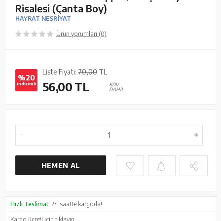
Risalesi (Çanta Boy)
HAYRAT NEŞRİYAT
Ürün yorumları (0)
Liste Fiyatı:
70,00
TL
%20
56,00
TL
indirimli
KDV
DAHİL
HEMEN AL
Hızlı Teslimat:
24 saatte kargoda!
Kargo ücreti için
tıklayın