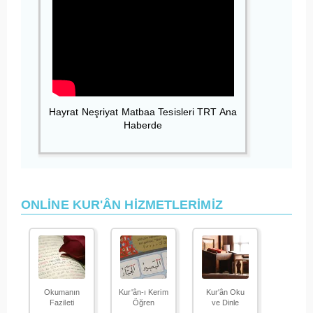
Hayrat Neşriyat Matbaa Tesisleri TRT Ana
Haberde
ONLİNE KUR'ÂN HİZMETLERİMİZ
Okumanın
Kur'ân-ı Kerim
Kur'ân Oku
Fazileti
Öğren
ve Dinle