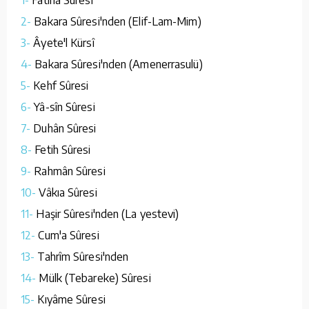
2-
Bakara Sûresi'nden (Elif-Lam-Mim)
3-
Âyete'l Kürsî
4-
Bakara Sûresi'nden (Amenerrasulü)
5-
Kehf Sûresi
6-
Yâ-sîn Sûresi
7-
Duhân Sûresi
8-
Fetih Sûresi
9-
Rahmân Sûresi
10-
Vâkıa Sûresi
11-
Haşir Sûresi'nden (La yestevi)
12-
Cum'a Sûresi
13-
Tahrîm Sûresi'nden
14-
Mülk (Tebareke) Sûresi
15-
Kıyâme Sûresi