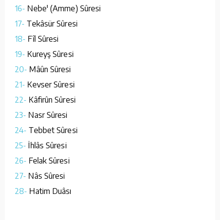
16-
Nebe' (Amme) Sûresi
17-
Tekâsür Sûresi
18-
Fîl Sûresi
19-
Kureyş Sûresi
20-
Mâûn Sûresi
21-
Kevser Sûresi
22-
Kâfirûn Sûresi
23-
Nasr Sûresi
24-
Tebbet Sûresi
25-
İhlâs Sûresi
26-
Felak Sûresi
27-
Nâs Sûresi
28-
Hatim Duâsı