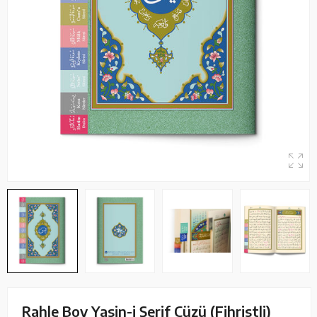
Rahle Boy Yasin-i Şerif Cüzü (Fihristli)