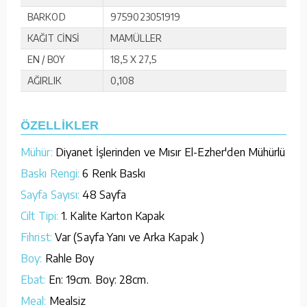
BARKOD
9759023051919
KAĞIT CİNSİ
MAMÜLLER
EN / BOY
18,5 X 27,5
AĞIRLIK
0,108
ÖZELLİKLER
Mühür:
Diyanet İşlerinden ve Mısır El-Ezher'den Mühürlü
Baskı Rengi:
6 Renk Baskı
Sayfa Sayısı:
48 Sayfa
Cilt Tipi:
1. Kalite Karton Kapak
Fihrist:
Var (Sayfa Yanı ve Arka Kapak )
Boy:
Rahle Boy
Ebat:
En: 19cm. Boy: 28cm.
Meal:
Mealsiz