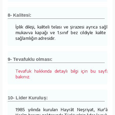
8- Kalitesi:
İplik dikişi, kaliteli telası ve şirazesi ayrıca sağlam
mukavva kapağı ve 1.sınıf bez cildiyle kalite ve
sağlamlığın adresidir.
9- Tevafuklu olması:
Tevafuk hakkında detaylı bilgi için bu sayfaya
bakınız.
10- Lider Kuruluş:
1985 yılında kurulan Hayrât Neşriyat, Kur'ân-ı
Kerîm basımı noktasında Türkiye'nin lider kuruluşu