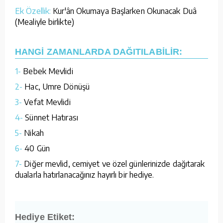
Ek Özellik:
Kur'ân Okumaya Başlarken Okunacak Duâ
(Mealiyle birlikte)
HANGİ ZAMANLARDA DAĞITILABİLİR:
1-
Bebek Mevlidi
2-
Hac, Umre Dönüşü
3-
Vefat Mevlidi
4-
Sünnet Hatırası
5-
Nikah
6-
40 Gün
7-
Diğer mevlid, cemiyet ve özel günlerinizde dağıtarak
dualarla hatırlanacağınız hayırlı bir hediye.
Hediye Etiket: