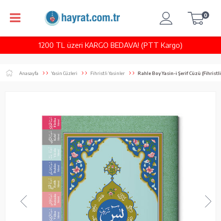
0
1200 TL üzeri KARGO BEDAVA! (PTT Kargo)
Anasayfa
Yasin Cüzleri
Fihristli Yasinler
Rahle Boy Yasin-i Şerif Cüzü (Fihristli