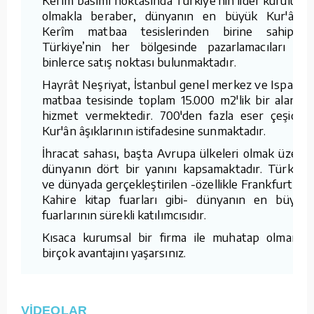
olmakla beraber, dünyanın en büyük Kur'ân-ı
Kerîm matbaa tesislerinden birine sahiptir.
Türkiye’nin her bölgesinde pazarlamacıları ve
binlerce satış noktası bulunmaktadır.
Hayrât Neşriyat, İstanbul genel merkez ve Isparta
matbaa tesisinde toplam 15.000 m2'lik bir alanda
hizmet vermektedir. 700'den fazla eser çeşidini
Kur'ân âşıklarının istifadesine sunmaktadır.
İhracat sahası, başta Avrupa ülkeleri olmak üzere
dünyanın dört bir yanını kapsamaktadır. Türkiye
ve dünyada gerçekleştirilen -özellikle Frankfurt ve
Kahire kitap fuarları gibi- dünyanın en büyük
fuarlarının sürekli katılımcısıdır.
Kısaca kurumsal bir firma ile muhatap olmanın
birçok avantajını yaşarsınız.
VİDEOLAR