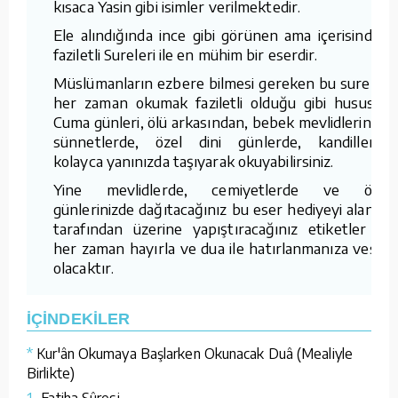
kısaca Yasin gibi isimler verilmektedir.
Ele alındığında ince gibi görünen ama içerisindeki
faziletli Sureleri ile en mühim bir eserdir.
Müslümanların ezbere bilmesi gereken bu sureleri
her zaman okumak faziletli olduğu gibi hususen
Cuma günleri, ölü arkasından, bebek mevlidlerinde,
sünnetlerde, özel dini günlerde, kandillerde
kolayca yanınızda taşıyarak okuyabilirsiniz.
Yine mevlidlerde, cemiyetlerde ve özel
günlerinizde dağıtacağınız bu eser hediyeyi alanlar
tarafından üzerine yapıştıracağınız etiketler ile
her zaman hayırla ve dua ile hatırlanmanıza vesile
olacaktır.
İÇİNDEKİLER
*
Kur'ân Okumaya Başlarken Okunacak Duâ (Mealiyle
Birlikte)
1-
Fatiha Sûresi