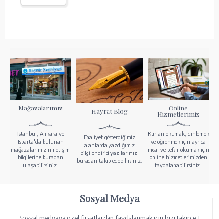
Mağazalarımız
Online
Hayrat Blog
Hizmetlerimiz
İstanbul, Ankara ve
Kur'an okumak, dinlemek
Faaliyet gösterdiğimiz
Isparta'da bulunan
ve öğrenmek için ayrıca
alanlarda yazdığımız
mağazalarımızın iletişim
meal ve tefsir okumak için
bilgilendirici yazılarımızı
bilgilerine buradan
online hizmetlerimizden
buradan takip edebilirsiniz.
ulaşabilirsiniz.
faydalanabilirsiniz.
Sosyal Medya
Sosyal medyaya özel fırsatlardan faydalanmak için bizi takip et!