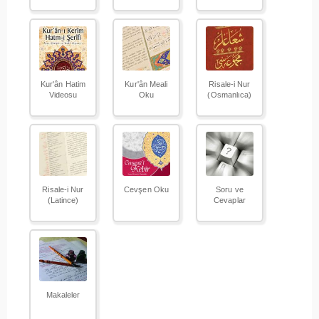
Kur'ân Hatim
Kur'ân Meali
Risale-i Nur
Videosu
Oku
(Osmanlıca)
Risale-i Nur
Cevşen Oku
Soru ve
(Latince)
Cevaplar
Makaleler