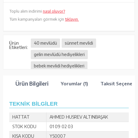
Toplu alım indirimi
nasıl oluyor?
Tüm kampanyaları görmek için
tıklayın.
Ürün
40 mevlüdü
sünnet mevlidi
Etiketleri:
gelin mevlüdü hediyelikleri
bebek mevlidi hediyelikleri
vefat mevlüt hediyelikleri
Ürün Bilgileri
Yorumlar (1)
Taksit Seçenekle
TEKNİK BİLGİLER
HATTAT
AHMED HUSREV ALTINBAŞAK
STOK KODU
01 09 02 03
KISA KODU
YS0007