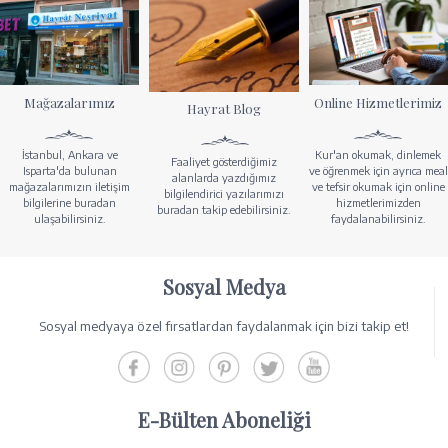
Mağazalarımız
Online Hizmetlerimiz
Hayrat Blog
İstanbul, Ankara ve
Kur'an okumak, dinlemek
Faaliyet gösterdiğimiz
Isparta'da bulunan
ve öğrenmek için ayrıca meal
alanlarda yazdığımız
mağazalarımızın iletişim
ve tefsir okumak için online
bilgilendirici yazılarımızı
bilgilerine buradan
hizmetlerimizden
buradan takip edebilirsiniz.
ulaşabilirsiniz.
faydalanabilirsiniz.
Sosyal Medya
Sosyal medyaya özel fırsatlardan faydalanmak için bizi takip et!
E-Bülten Aboneliği