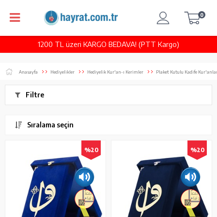
0
1200 TL üzeri KARGO BEDAVA! (PTT Kargo)
Anasayfa
Hediyelikler
Hediyelik Kur'an-ı Kerimler
Plaket Kutulu Kadife Kur'anla
Filtre
Sıralama seçin
%20
%20