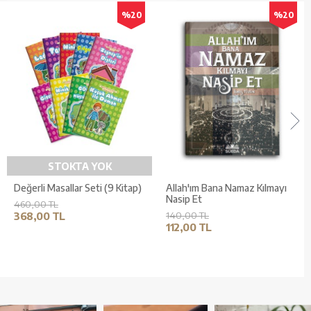
%20
%20
STOKTA YOK
Değerli Masallar Seti (9 Kitap)
Allah'ım Bana Namaz Kılmayı
Nasip Et
460,00 TL
368,00 TL
140,00 TL
112,00 TL