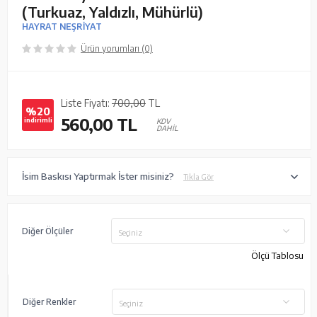
(Turkuaz, Yaldızlı, Mühürlü)
HAYRAT NEŞRİYAT
Ürün yorumları (0)
Liste Fiyatı:
700,00
TL
%20
560,00
TL
indirimli
KDV
DAHİL
İsim Baskısı Yaptırmak İster misiniz?
Tıkla Gör
Diğer Ölçüler
Seçiniz
Ölçü Tablosu
Diğer Renkler
Seçiniz