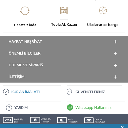
Toplu Al, Kazan
Uluslararası Kargo
Ücretsiz İade
HAYRAT NEŞRIYAT
ÖNEMLI BILGILER
ÖDEME VE SİPARİŞ
İLETİŞİM
KUR’AN İMALATI
GÜVENCELERİNİZ
YARDIM
Whatsapp Hatlarımız
X