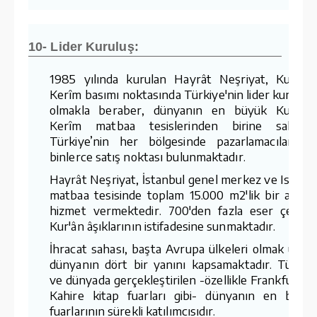
10- Lider Kuruluş:
1985 yılında kurulan Hayrât Neşriyat, Kur'ân-
Kerîm basımı noktasında Türkiye'nin lider kuruluş
olmakla beraber, dünyanın en büyük Kur'ân-
Kerîm matbaa tesislerinden birine sahiptir
Türkiye’nin her bölgesinde pazarlamacıları v
binlerce satış noktası bulunmaktadır.
Hayrât Neşriyat, İstanbul genel merkez ve Ispart
matbaa tesisinde toplam 15.000 m2'lik bir aland
hizmet vermektedir. 700'den fazla eser çeşidin
Kur'ân âşıklarının istifadesine sunmaktadır.
İhracat sahası, başta Avrupa ülkeleri olmak üzer
dünyanın dört bir yanını kapsamaktadır. Türkiy
ve dünyada gerçekleştirilen -özellikle Frankfurt v
Kahire kitap fuarları gibi- dünyanın en büyü
fuarlarının sürekli katılımcısıdır.