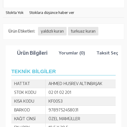
Stokta Yok
Stoklara düşünce haber ver
Ürün Etiketleri:
yaldızlı kuran
turkuaz kuran
Ürün Bilgileri
Yorumlar (0)
Taksit Seçenek
TEKNİK BİLGİLER
HATTAT
AHMED HUSREV ALTINBAŞAK
STOK KODU
02 01 02 201
KISA KODU
KF0053
BARKOD
9789752458031
KAĞIT CİNSİ
ÖZEL MAMÜLLER