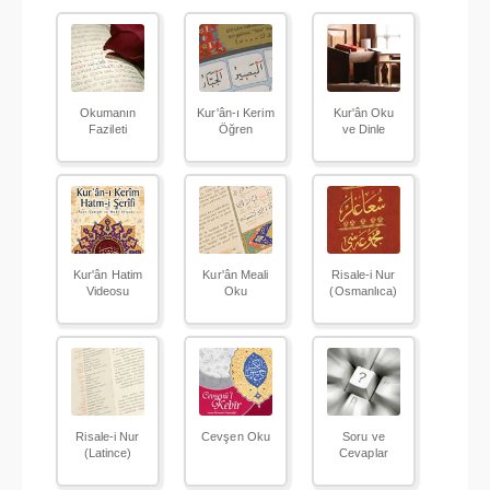
Okumanın
Kur'ân-ı Kerim
Kur'ân Oku
Fazileti
Öğren
ve Dinle
Kur'ân Hatim
Kur'ân Meali
Risale-i Nur
Videosu
Oku
(Osmanlıca)
Risale-i Nur
Cevşen Oku
Soru ve
(Latince)
Cevaplar