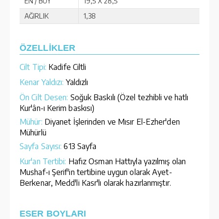
EN / BOY
19,5 X 28,5
AĞIRLIK
1,38
ÖZELLİKLER
Cilt Tipi:
Kadife Ciltli
Kenar Yaldızı:
Yaldızlı
Ön Cilt Desen:
Soğuk Baskılı (Özel tezhibli ve hatlı
Kur'ân-ı Kerim baskısı)
Mühür:
Diyanet İşlerinden ve Mısır El-Ezher'den
Mühürlü
Sayfa Sayısı:
613 Sayfa
Kur'an Tertibi:
Hafız Osman Hattıyla yazılmış olan
Mushaf-ı Şerif'in tertibine uygun olarak Ayet-
Berkenar, Medd'li Kasr'lı olarak hazırlanmıştır.
ESER BOYLARI