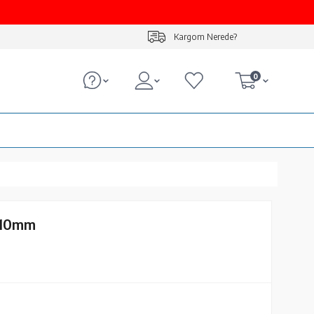
Kargom Nerede?
0
 10mm