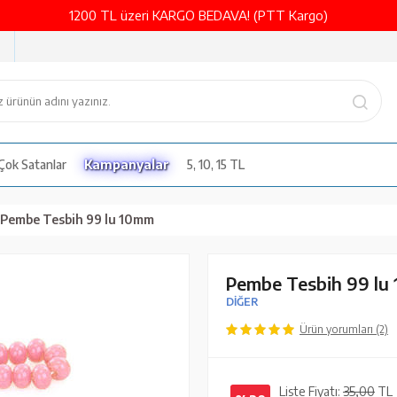
1200 TL üzeri KARGO BEDAVA! (PTT Kargo)
Çok Satanlar
Kampanyalar
5, 10, 15 TL
Pembe Tesbih 99 lu 10mm
Pembe Tesbih 99 lu
DİĞER
Ürün yorumları (2)
Liste Fiyatı:
35,00
TL