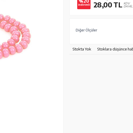
%20
28,00
TL
KDV
indirimli
DAHİL
Diğer Ölçüler
Stokta Yok
Stoklara düşünce ha