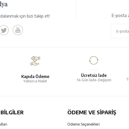
dya
E-posta a
alanmak için bizi takip et!
Ücretsiz İade
Kapıda Ödeme
T
14 Gün İade-Değişim
Yalnızca Nakit
BILGILER
ÖDEME VE SİPARİŞ
lları
Ödeme Seçenekleri