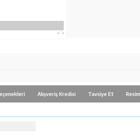
eçenekleri
Alışveriş Kredisi
Tavsiye Et
Resim