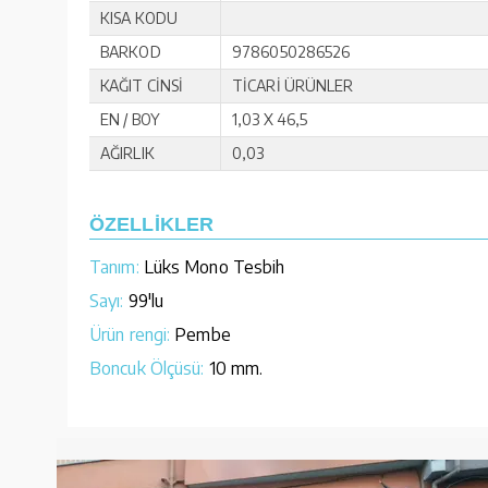
KISA KODU
BARKOD
9786050286526
KAĞIT CİNSİ
TİCARİ ÜRÜNLER
EN / BOY
1,03 X 46,5
AĞIRLIK
0,03
ÖZELLİKLER
Tanım:
Lüks Mono Tesbih
Sayı:
99'lu
Ürün rengi:
Pembe
Boncuk Ölçüsü:
10 mm.