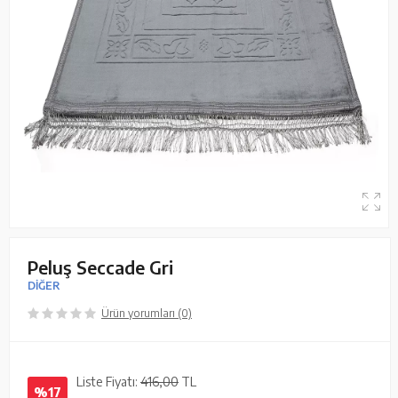
Peluş Seccade Gri
DİĞER
Ürün yorumları (0)
Liste Fiyatı:
416,00
TL
%17