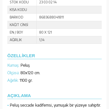
STOK KODU
23 03 02 14
KISA KODU
BARKOD
8683688041811
KAĞIT CİNSİ
EN / BOY
80 X 121
AĞIRLIK
1,14
ÖZELLİKLER
Kumaş:
Peluş
Ölçüsü:
80x120 cm.
Ağırlık:
1100 gr.
AÇIKLAMA
•
Peluş seccade kadifemsi, yumuşak bir yüzeye sahiptir.