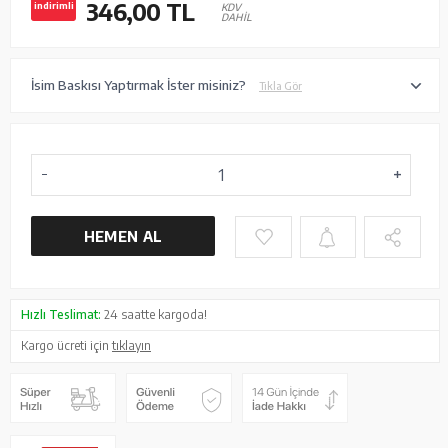
346,00
TL
indirimli
KDV
DAHİL
İsim Baskısı Yaptırmak İster misiniz?
Tıkla Gör
HEMEN AL
Hızlı Teslimat:
24 saatte kargoda!
Kargo ücreti için
tıklayın