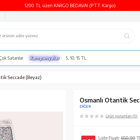
1200 TL üzeri KARGO BEDAVA! (PTT Kargo)
Çok Satanlar
Kampanyalar
5, 10, 15 TL
tik Seccade (Beyaz)
Osmanlı Otantik Sec
DİĞER
Ürün yorumları (0)
Liste Fiyatı:
650,00
T