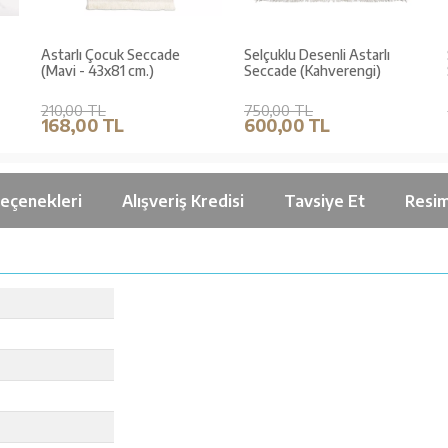
Astarlı Çocuk Seccade
Selçuklu Desenli Astarlı
(Mavi - 43x81 cm.)
Seccade (Kahverengi)
210,00 TL
750,00 TL
168,00 TL
600,00 TL
Seçenekleri
Alışveriş Kredisi
Tavsiye Et
Resim