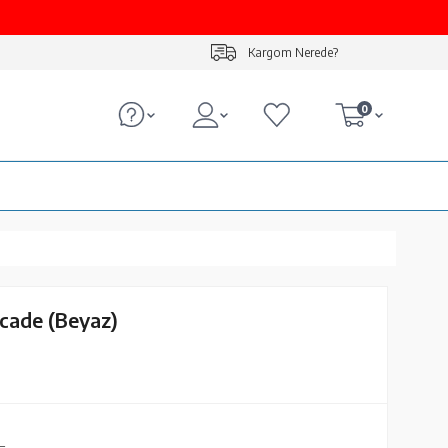
Kargom Nerede?
0
cade (Beyaz)
L