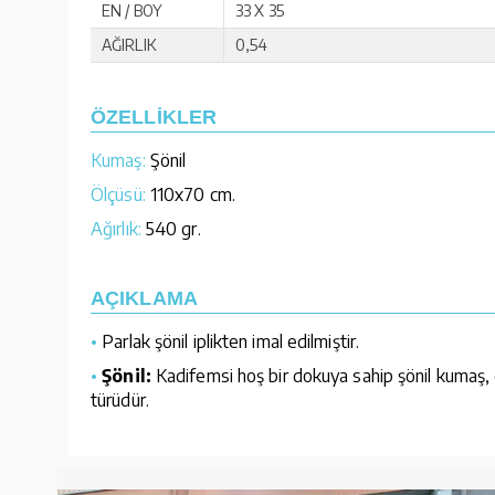
EN / BOY
33 X 35
AĞIRLIK
0,54
ÖZELLİKLER
Kumaş:
Şönil
Ölçüsü:
110x70 cm.
Ağırlık:
540 gr.
AÇIKLAMA
•
Parlak şönil iplikten imal edilmiştir.
•
Şönil:
Kadifemsi hoş bir dokuya sahip şönil kumaş, 
türüdür.