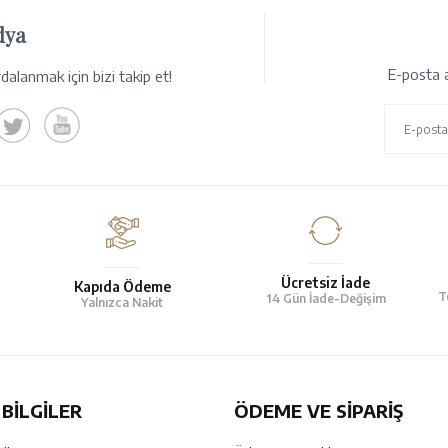
dya
E-posta a
alanmak için bizi takip et!
Ücretsiz İade
Kapıda Ödeme
T
14 Gün İade-Değişim
Yalnızca Nakit
BILGILER
ÖDEME VE SİPARİŞ