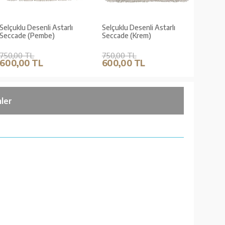
Selçuklu Desenli Astarlı
Selçuklu Desenli Astarlı
Peluş 
Seccade (Pembe)
Seccade (Krem)
750,00 TL
750,00 TL
416,0
600,00 TL
600,00 TL
346,
ler