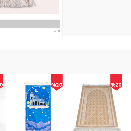
0
%20
%20