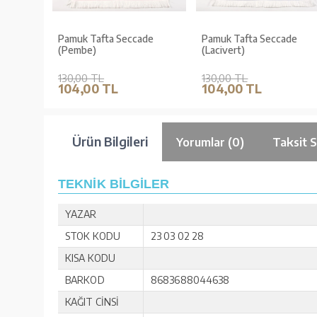
de (Mor)
Pamuk Tafta Seccade
Pamuk Tafta Seccade
(Pembe)
(Lacivert)
130,00 TL
130,00 TL
104,00 TL
104,00 TL
Ürün Bilgileri
Yorumlar (0)
Taksit 
TEKNİK BİLGİLER
YAZAR
STOK KODU
23 03 02 28
KISA KODU
BARKOD
8683688044638
KAĞIT CİNSİ