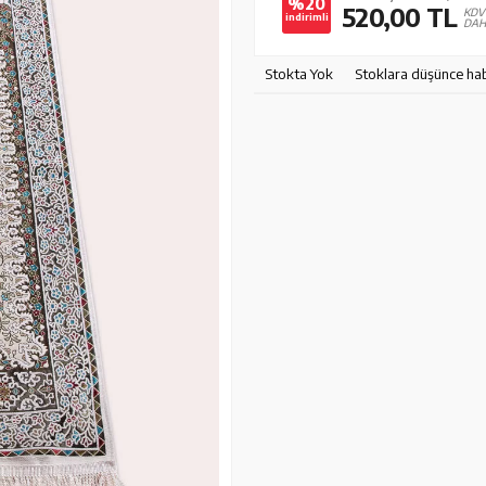
%20
520,00
TL
KDV
indirimli
DAH
Stokta Yok
Stoklara düşünce ha