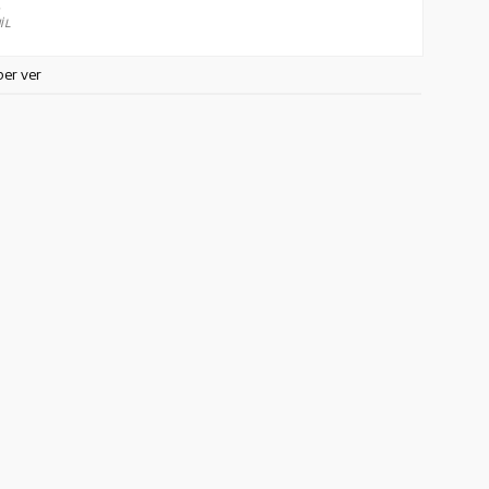
İL
ber ver