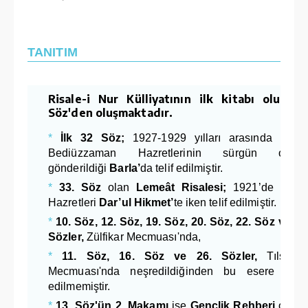
TANITIM
Risale-i Nur Külliyatının ilk kitabı olup 3
Söz'den oluşmaktadır.
*
İlk 32 Söz;
1927-1929 yılları arasında Üsta
Bediüzzaman Hazretlerinin sürgün olara
gönderildiği
Barla’
da telif edilmiştir.
*
33. Söz
olan
Lemeât Risalesi;
1921’de Üsta
Hazretleri
Dar’ul Hikmet’
te iken telif edilmiştir.
*
10. Söz, 12. Söz, 19. Söz, 20. Söz, 22. Söz ve 25
Sözler,
Zülfikar Mecmuası'nda,
*
11. Söz, 16. Söz ve 26. Sözler,
Tılsımla
Mecmuası'nda neşredildiğinden bu esere dâhi
edilmemiştir.
*
13. Söz'ün 2. Makamı
ise
Gençlik Rehberi
olara