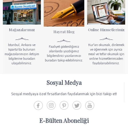
Mağazalarımız
Online Hizmetlerimiz
Hayrat Blog
İstanbul, Ankara ve
Kur'an okumak, dinlemek
Faaliyet gösterdiğimiz
Isparta'da bulunan
ve öğrenmek için ayrıca
alanlarda yazdığımız
mağazalarımızın iletişim
meal ve tefsir okumak için
bilgilendirici yazılarımızı
bilgilerine buradan
online hizmetlerimizden
buradan takip edebilirsiniz.
ulaşabilirsiniz.
faydalanabilirsiniz.
Sosyal Medya
Sosyal medyaya özel fırsatlardan faydalanmak için bizi takip et!
E-Bülten Aboneliği