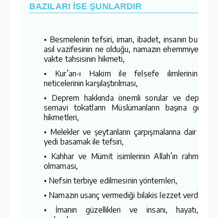
BAZILARI İSE ŞUNLARDIR
• Besmelenin tefsiri, iman, ibadet, insanın bu dün
asıl vazifesinin ne olduğu, namazın ehemmiyeti ve
vakte tahsisinin hikmeti,
• Kur’an-ı Hakim ile felsefe ilimlerinin hik
neticelerinin karşılaştırılması,
• Deprem hakkında önemli sorular ve deprem g
semavi tokatların Müslümanların başına gelmesi
hikmetleri,
• Melekler ve şeytanların çarpışmalarına dair ayetl
yedi basamak ile tefsiri,
• Kahhar ve Mümit isimlerinin Allah’ın rahmetine
olmaması,
• Nefsin terbiye edilmesinin yöntemleri,
• Namazın usanç vermediği bilakis lezzet verdiği,
• İmanın güzellikleri ve insanı, hayatı, kâin