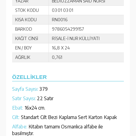
YAZAR
BEDİÜZZAMAN SAİD NURSİ
STOK KODU
03 01 03 01
KISA KODU
RN0016
BARKOD
9786054299157
KAĞIT CİNSİ
RİSALE-İ NUR KÜLLİYATI
EN / BOY
16,8 X 24
AĞIRLIK
0,761
ÖZELLİKLER
Sayfa Sayısı:
379
Satır Sayısı:
22 Satır
Ebat:
16x24 cm.
Cilt:
Standart Cilt Bezi Kaplama Sert Karton Kapak
Alfabe:
Kitabın tamamı Osmanlıca alfabe ile
basılmıştır.