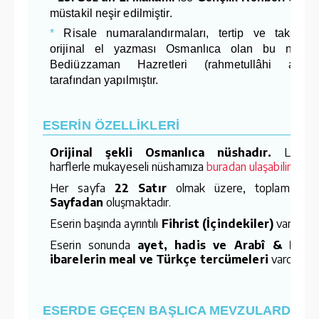
müstakil neşir edilmiştir.
*
Risale numaralandırmaları, tertip ve taksimât
orijinal el yazması Osmanlıca olan bu nüsha
Bediüzzaman Hazretleri (rahmetullâhi aleyh
tarafından yapılmıştır.
ESERİN ÖZELLİKLERİ
Orijinal şekli Osmanlıca nüshadır.
Latinc
harflerle mukayeseli nüshamıza
buradan ulaşabilirsiniz.
Her sayfa
22 Satır
olmak üzere, toplam
37
Sayfadan
oluşmaktadır.
Eserin başında ayrıntılı
Fihrist (İçindekiler)
vardır.
Eserin sonunda
ayet, hadis ve Arabî & Faris
ibarelerin meal ve Türkçe tercümeleri
vardır.
ESERDE GEÇEN BAŞLICA MEVZULARDAN