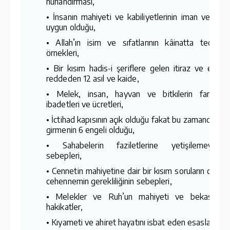
nurlandırması,
• İnsanın mahiyeti ve kabiliyetlerinin iman ve iba
uygun olduğu,
• Allah’ın isim ve sıfatlarının kâinatta tecelliler
örnekleri,
• Bir kısım hadis-i şeriflere gelen itiraz ve evham
reddeden 12 asıl ve kaide,
• Melek, insan, hayvan ve bitkilerin farklı far
ibadetleri ve ücretleri,
• İctihad kapısının açık olduğu fakat bu zamanda bu
girmenin 6 engeli olduğu,
• Sahabelerin faziletlerine yetişilemeyeceği
sebepleri,
• Cennetin mahiyetine dair bir kısım soruların cevab
cehennemin gerekliliğinin sebepleri,
• Melekler ve Ruh’un mahiyeti ve bekasına d
hakikatler,
• Kıyameti ve ahiret hayatını isbat eden esaslar,