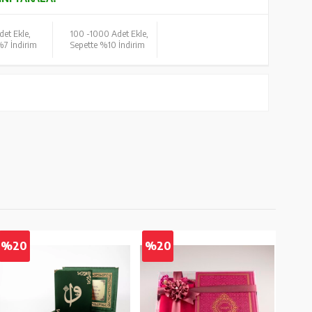
det Ekle,
100 -
1000 Adet Ekle,
%7 İndirim
Sepette %10 İndirim
%20
%20
%2