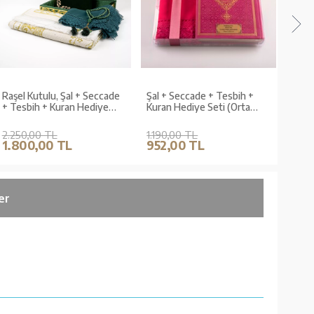
Raşel Kutulu, Şal + Seccade
Şal + Seccade + Tesbih +
Şal +
+ Tesbih + Kuran Hediye
Kuran Hediye Seti (Orta
Kura
Seti (Orta Boy, Yeşil, Elif-
Boy, Fuşya Pembe)
Boy, 
Vav)
2.250,00 TL
1.190,00 TL
1.22
1.800,00 TL
952,00 TL
976
er