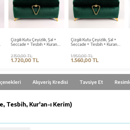
Çizgili Kutu Çeyizlik, Şal +
Çizgili Kutu Çeyizlik, Şal +
Seccade + Tesbih + Kuran
Seccade + Tesbih + Kuran
Hediye Seti (Orta B. Kadife,
Hediye Seti (Çanta B.
Yeşil, Elif-Vav)
Kadife, Yeşil, Elif-Vav)
2.150,00 TL
1.950,00 TL
1.720,00 TL
1.560,00 TL
çenekleri
Alışveriş Kredisi
Tavsiye Et
Resiml
e, Tesbih, Kur'an-ı Kerim)