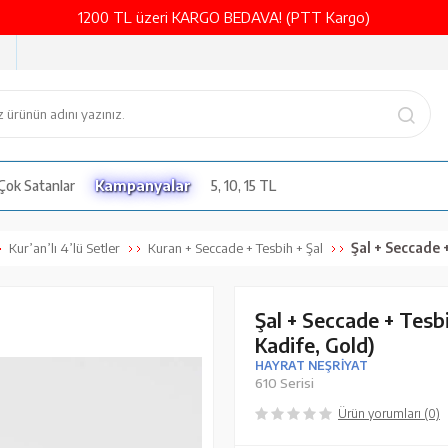
1200 TL üzeri KARGO BEDAVA! (PTT Kargo)
Çok Satanlar
Kampanyalar
5, 10, 15 TL
Şal + Seccade + Tesbih
Kur’an’lı 4’lü Setler
Kuran + Seccade + Tesbih + Şal
Şal + Seccade + Tesb
Kadife, Gold)
HAYRAT NEŞRİYAT
610 Serisi
Ürün yorumları (0)