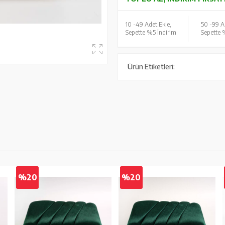
10 -
49 Adet Ekle,
50 -
99 A
Sepette %5 İndirim
Sepette 
Ürün Etiketleri:
%20
%20