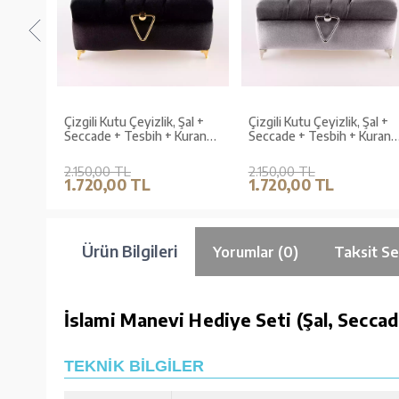
 Şal +
Çizgili Kutu Çeyizlik, Şal +
Çizgili Kutu Çeyizlik, Şal +
uran
Seccade + Tesbih + Kuran
Seccade + Tesbih + Kuran
adife,
Hediye Seti (Orta B. Kadife,
Hediye Seti (Orta B. Kadife,
Siyah, Elif-Vav)
Gri, Elif-Vav)
2.150,00 TL
2.150,00 TL
1.720,00 TL
1.720,00 TL
Ürün Bilgileri
Yorumlar (0)
Taksit Se
İslami Manevi Hediye Seti (Şal, Seccad
TEKNİK BİLGİLER