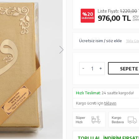
Liste Fiyatı:
1.220,00
%20
976,00
TL
KDV
indirimli
DAH
Ücretsiz isim / söz ekle
Tıkla Gö
SEPETE
Hızlı Teslimat:
24 saatte kargoda!
Kargo ücreti için
tıklayın
TOPLU AL, İNDIRIM FIRSAT