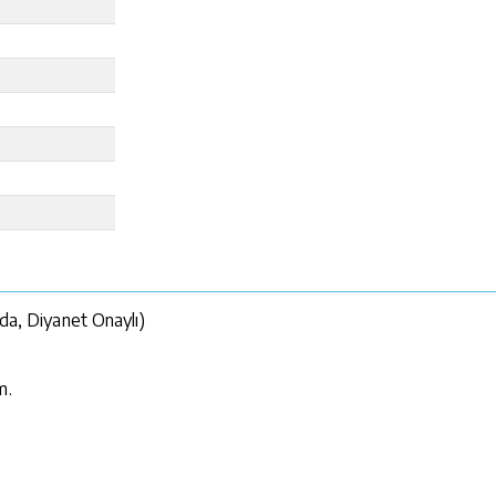
nda, Diyanet Onaylı)
m.