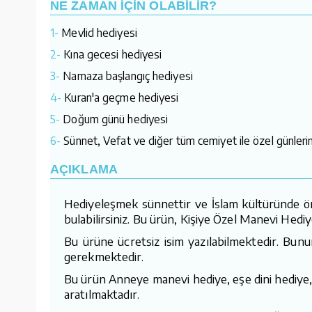
NE ZAMAN İÇİN OLABİLİR?
1-
Mevlid hediyesi
2-
Kına gecesi hediyesi
3-
Namaza başlangıç hediyesi
4-
Kuran'a geçme hediyesi
5-
Doğum günü hediyesi
6-
Sünnet, Vefat ve diğer tüm cemiyet ile özel günlerin
AÇIKLAMA
Hediyeleşmek sünnettir ve İslam kültüründe öne
bulabilirsiniz. Bu ürün, Kişiye Özel Manevi Hediy
Bu ürüne ücretsiz isim yazılabilmektedir. Bunu
gerekmektedir.
Bu ürün Anneye manevi hediye, eşe dini hediye, 
aratılmaktadır.