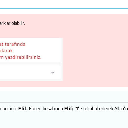
klar olabilir.
sembolüdür
Elif.
Ebced hesabında
Elif; '1'
e tekabül ederek Allah'ın 