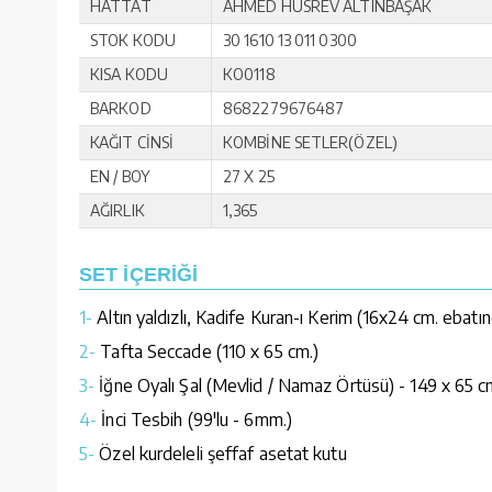
HATTAT
AHMED HUSREV ALTINBAŞAK
STOK KODU
30 1610 13 011 0300
KISA KODU
KO0118
BARKOD
8682279676487
KAĞIT CİNSİ
KOMBİNE SETLER(ÖZEL)
EN / BOY
27 X 25
AĞIRLIK
1,365
SET İÇERİĞİ
1-
Altın yaldızlı, Kadife Kuran-ı Kerim (16x24 cm. ebatı
2-
Tafta Seccade (110 x 65 cm.)
3-
İğne Oyalı Şal (Mevlid / Namaz Örtüsü) - 149 x 65 c
4-
İnci Tesbih (99'lu - 6mm.)
5-
Özel kurdeleli şeffaf asetat kutu