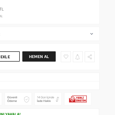
TL
İL
r
HEMEN AL
 EKLE
INI YAKALA!