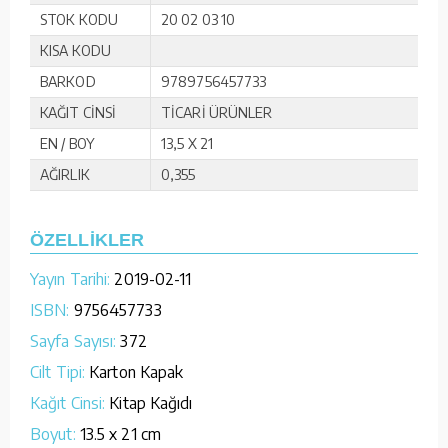
STOK KODU
20 02 03 10
KISA KODU
BARKOD
9789756457733
KAĞIT CİNSİ
TİCARİ ÜRÜNLER
EN / BOY
13,5 X 21
AĞIRLIK
0,355
ÖZELLİKLER
Yayın Tarihi:
2019-02-11
ISBN:
9756457733
Sayfa Sayısı:
372
Cilt Tipi:
Karton Kapak
Kağıt Cinsi:
Kitap Kağıdı
Boyut:
13.5 x 21 cm