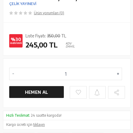
ÇELİK YAYINEVİ
Ürün yorumları (0)
Liste Fiyatı:
350,00
TL
%30
245,00
TL
indirimli
KDV
DAHİL
HEMEN AL
Hızlı Teslimat:
24 saatte kargoda!
Kargo ücreti için
tıklayın