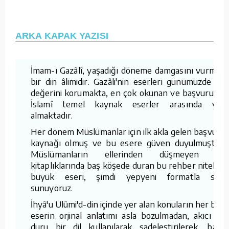
ARKA KAPAK YAZISI
İmam-ı Gazâlî, yaşadığı döneme damgasını vurmuş
bir din âlimidir. Gazâli'nin eserleri günümüzde de
değerini korumakta, en çok okunan ve başvurulan
İslamî temel kaynak eserler arasında yer
almaktadır.
Her dönem Müslümanlar için ilk akla gelen başvuru
kaynağı olmuş ve bu esere güven duyulmuştur.
Müslümanların ellerinden düşmeyen ve
kitaplıklarında baş köşede duran bu rehber nitelikli
büyük eseri, şimdi yepyeni formatla size
sunuyoruz.
İhyâ'u Ulûmi'd-din içinde yer alan konuların her biri,
eserin orjinal anlatımı asla bozulmadan, akıcı ve
duru bir dil kullanılarak sadeleştirilerek, başlı