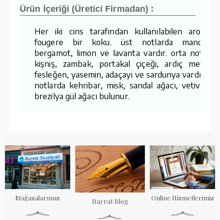
Ürün İçeriği (Üretici Firmadan) :
Her iki cins tarafından kullanılabilen aromati
fougere bir koku. üst notlarda mandalina
bergamot, limon ve lavanta vardır. orta notlard
kişniş, zambak, portakal çiçeği, ardıç meyvesi
fesleğen, yasemin, adaçayı ve sardunya vardır. ba
notlarda kehribar, misk, sandal ağacı, vetiver v
brezilya gül ağacı bulunur.
Mağazalarımız
Online Hizmetlerimiz
Hayrat Blog