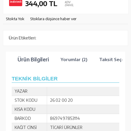
344,00
TL
indirimli
KDV
DAHİL
Stokta Yok
Stoklara düşünce haber ver
Ürün Etiketleri:
Ürün Bilgileri
Yorumlar (2)
Taksit Seçenek
TEKNİK BİLGİLER
YAZAR
STOK KODU
26 02 00 20
KISA KODU
BARKOD
8697497853114
KAĞIT CİNSİ
TİCARİ ÜRÜNLER