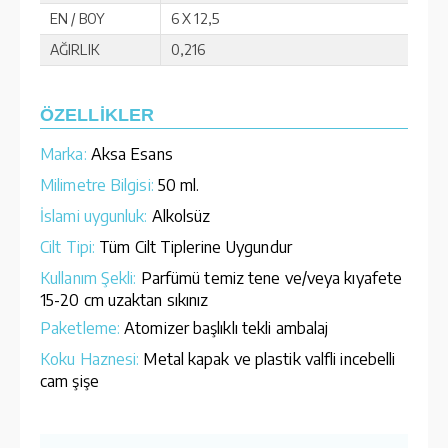
EN / BOY
6 X 12,5
AĞIRLIK
0,216
ÖZELLİKLER
Marka:
Aksa Esans
Milimetre Bilgisi:
50 ml.
İslami uygunluk:
Alkolsüz
Cilt Tipi:
Tüm Cilt Tiplerine Uygundur
Kullanım Şekli:
Parfümü temiz tene ve/veya kıyafete
15-20 cm uzaktan sıkınız
Paketleme:
Atomizer başlıklı tekli ambalaj
Koku Haznesi:
Metal kapak ve plastik valfli incebelli
cam şişe