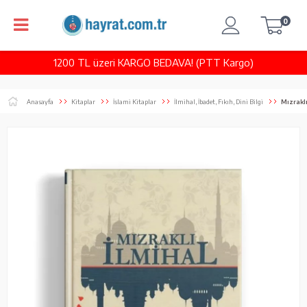
0
1200 TL üzeri KARGO BEDAVA! (PTT Kargo)
Anasayfa
Kitaplar
İslami Kitaplar
İlmihal, İbadet, Fıkıh, Dini Bilgi
Mızraklı