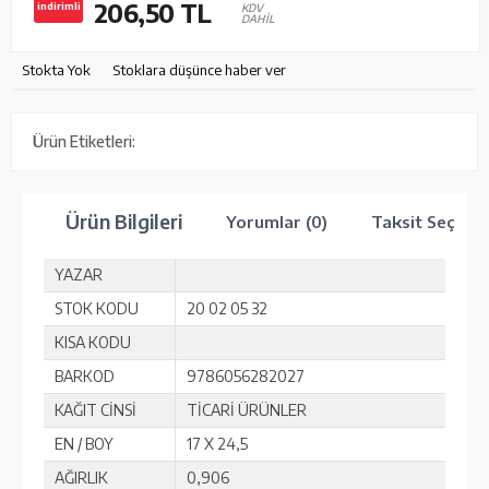
206,50
TL
indirimli
KDV
DAHİL
Stokta Yok
Stoklara düşünce haber ver
Ürün Etiketleri:
Ürün Bilgileri
Yorumlar (0)
Taksit Seçenek
YAZAR
STOK KODU
20 02 05 32
KISA KODU
BARKOD
9786056282027
KAĞIT CİNSİ
TİCARİ ÜRÜNLER
EN / BOY
17 X 24,5
AĞIRLIK
0,906