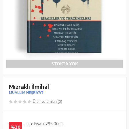
STOKTA YOK
Mızraklı İlmihal
MUALLİM NEŞRİYAT
Ürün yorumları (0)
Liste Fiyatı:
295,00
TL
%30