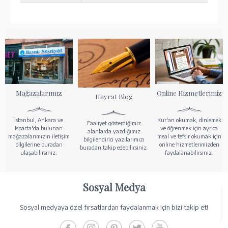
Mağazalarımız
Online Hizmetlerimiz
Hayrat Blog
İstanbul, Ankara ve
Kur'an okumak, dinlemek
Faaliyet gösterdiğimiz
Isparta'da bulunan
ve öğrenmek için ayrıca
alanlarda yazdığımız
mağazalarımızın iletişim
meal ve tefsir okumak için
bilgilendirici yazılarımızı
bilgilerine buradan
online hizmetlerimizden
buradan takip edebilirsiniz.
ulaşabilirsiniz.
faydalanabilirsiniz.
Sosyal Medya
Sosyal medyaya özel fırsatlardan faydalanmak için bizi takip et!