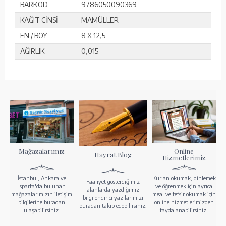
BARKOD
9786050090369
KAĞIT CİNSİ
MAMÜLLER
EN / BOY
8 X 12,5
AĞIRLIK
0,015
Mağazalarımız
Online
Hayrat Blog
Hizmetlerimiz
İstanbul, Ankara ve
Kur'an okumak, dinlemek
Faaliyet gösterdiğimiz
Isparta'da bulunan
ve öğrenmek için ayrıca
alanlarda yazdığımız
mağazalarımızın iletişim
meal ve tefsir okumak için
bilgilendirici yazılarımızı
bilgilerine buradan
online hizmetlerimizden
buradan takip edebilirsiniz.
ulaşabilirsiniz.
faydalanabilirsiniz.