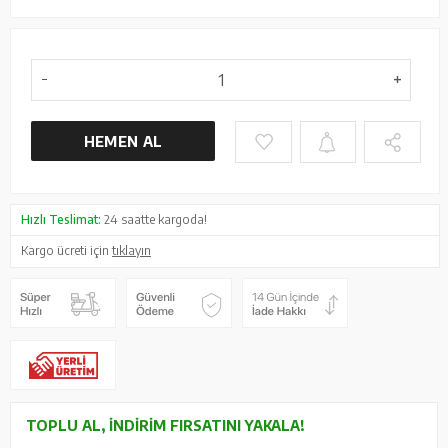
HEMEN AL
Hızlı Teslimat:
24 saatte kargoda!
Kargo ücreti için
tıklayın
TOPLU AL, İNDIRIM FIRSATINI YAKALA!