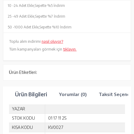
10 -
24 Adet Ekle,
Sepette %5 İndirim
25 -
49 Adet Ekle,
Sepette %7 İndirim
50 -
1000 Adet Ekle,
Sepette %10 İndirim
Toplu alım indirimi
nasıl oluyor?
Tüm kampanyaları görmek için
tıklayın.
Ürün Etiketleri:
Ürün Bilgileri
Yorumlar (0)
Taksit Seçenekl
YAZAR
STOK KODU
01 17 11 25
KISA KODU
KV0027