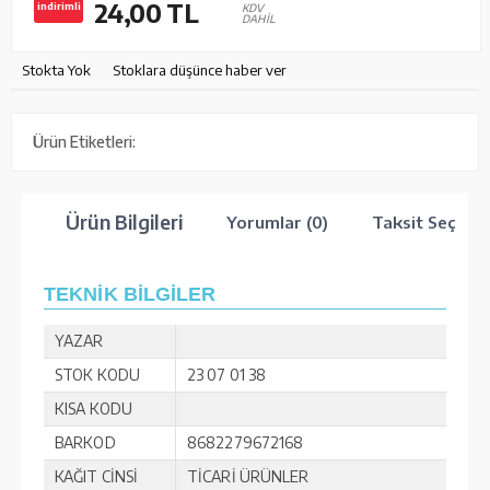
24,00
TL
indirimli
KDV
DAHİL
Stokta Yok
Stoklara düşünce haber ver
Ürün Etiketleri:
Ürün Bilgileri
Yorumlar (0)
Taksit Seçenek
TEKNİK BİLGİLER
YAZAR
STOK KODU
23 07 01 38
KISA KODU
BARKOD
8682279672168
KAĞIT CİNSİ
TİCARİ ÜRÜNLER