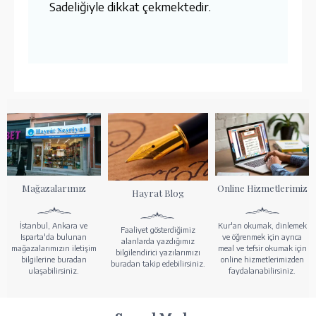
Sadeliğiyle dikkat çekmektedir.
Mağazalarımız
Online Hizmetlerimiz
Hayrat Blog
İstanbul, Ankara ve
Kur'an okumak, dinlemek
Faaliyet gösterdiğimiz
Isparta'da bulunan
ve öğrenmek için ayrıca
alanlarda yazdığımız
mağazalarımızın iletişim
meal ve tefsir okumak için
bilgilendirici yazılarımızı
bilgilerine buradan
online hizmetlerimizden
buradan takip edebilirsiniz.
ulaşabilirsiniz.
faydalanabilirsiniz.