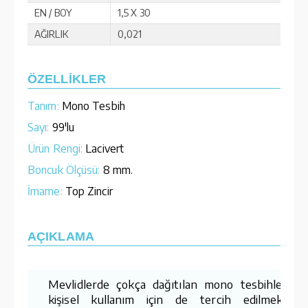
EN / BOY
1,5 X 30
AĞIRLIK
0,021
ÖZELLİKLER
Tanım:
Mono Tesbih
Sayı:
99'lu
Ürün Rengi:
Lacivert
Boncuk Ölçüsü:
8 mm.
İmame:
Top Zincir
AÇIKLAMA
Mevlidlerde çokça dağıtılan mono tesbihlerimiz
kişisel kullanım için de tercih edilmektedir