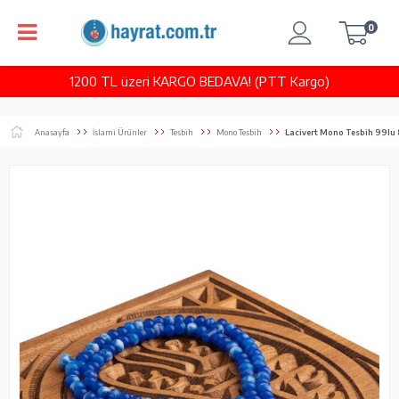
0
1200 TL üzeri KARGO BEDAVA! (PTT Kargo)
Anasayfa
İslami Ürünler
Tesbih
Mono Tesbih
Lacivert Mono Tesbih 99l