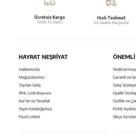
Ücretsiz Kargo
Hızlı Teslimat
1200 TL Üzeri
24 Saatte Kargoda!
HAYRAT NEŞRIYAT
ÖNEMLI 
Hakkımızda
Teslimat Koşu
Mağazalarımız
Garanti ve İa
Toptan Satış
Satış Sözleş
XML Liste Başvuru
Üyelik Sözle
Kur'an ve Tevafuk
Gizlilik ve Çe
Yayın Kataloğumuz
KVKK Aydınl
Fiyat Listesi
Sıkça Sorulan