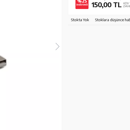
%25
150,00
TL
KDV
indirimli
DAHİ
Stokta Yok
Stoklara düşünce ha