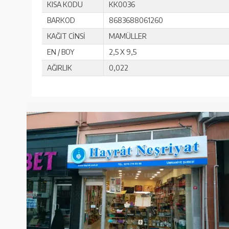
KISA KODU
KK0036
BARKOD
8683688061260
KAĞIT CİNSİ
MAMÜLLER
EN / BOY
2,5 X 9,5
AĞIRLIK
0,022