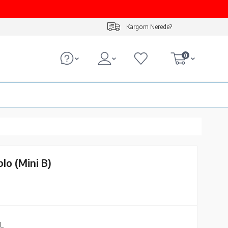
Kargom Nerede?
0
lo (Mini B)
L