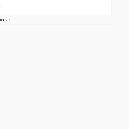
L
ber ver