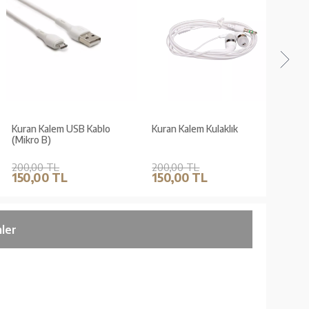
Kuran Kalem USB Kablo
Kuran Kalem Kulaklık
Orta B
(Mikro B)
(Kabe D
Renkle
içindir)
200,00 TL
200,00 TL
650,0
150,00 TL
150,00 TL
520,
ler