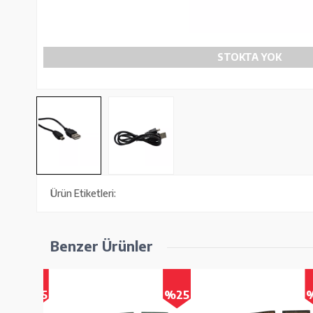
STOKTA YOK
Ürün Etiketleri:
Benzer Ürünler
%25
%25
%2