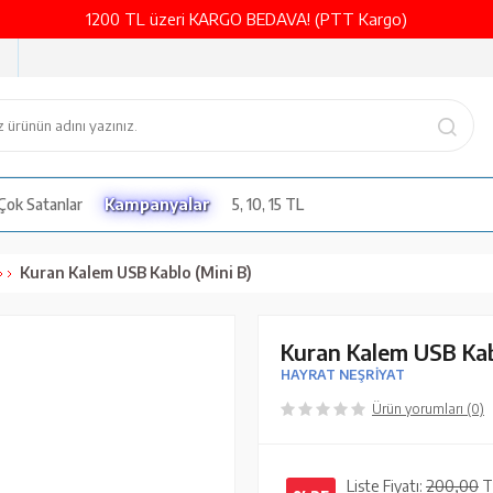
1200 TL üzeri KARGO BEDAVA! (PTT Kargo)
Çok Satanlar
Kampanyalar
5, 10, 15 TL
Kuran Kalem USB Kablo (Mini B)
Kuran Kalem USB Kab
HAYRAT NEŞRİYAT
Ürün yorumları (0)
Liste Fiyatı:
200,00
T