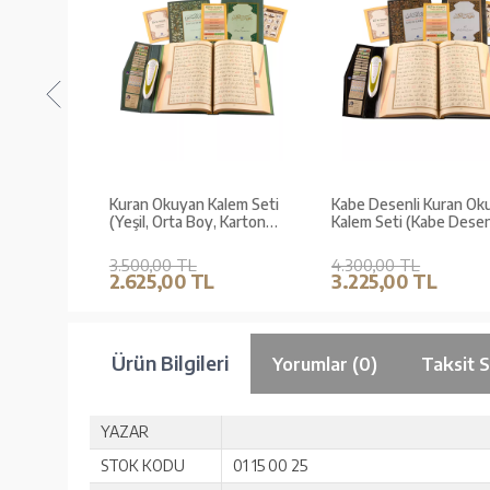
 Seti
Kuran Okuyan Kalem Seti
Kabe Desenli Kuran Okuy
arton
(Yeşil, Orta Boy, Karton
Kalem Seti (Kabe Desen,
Kutulu)
Cami Boy, Karton Kutulu)
3.500,00 TL
4.300,00 TL
2.625,00 TL
3.225,00 TL
Ürün Bilgileri
Yorumlar (0)
Taksit 
YAZAR
STOK KODU
01 15 00 25