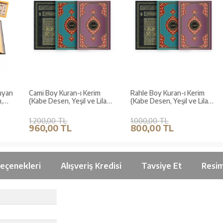
an
Cami Boy Kuran-ı Kerim
Rahle Boy Kuran-ı Kerim
(Kabe Desen, Yeşil ve Lila
(Kabe Desen, Yeşil ve Lila
Renkler) (Kuran Kalemi
Renkler) (Kuran Kalemi
içindir)
içindir)
1.200,00 TL
1.000,00 TL
960,00 TL
800,00 TL
Seçenekleri
Alışveriş Kredisi
Tavsiye Et
Resim