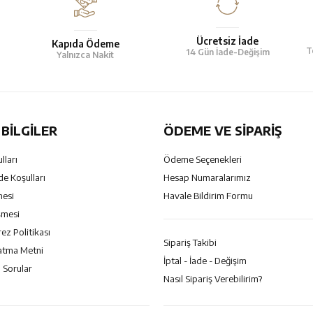
Ücretsiz İade
Kapıda Ödeme
T
14 Gün İade-Değişim
Yalnızca Nakit
BILGILER
ÖDEME VE SİPARİŞ
lları
Ödeme Seçenekleri
de Koşulları
Hesap Numaralarımız
mesi
Havale Bildirim Formu
şmesi
rez Politikası
Sipariş Takibi
atma Metni
İptal - İade - Değişim
 Sorular
Nasıl Sipariş Verebilirim?