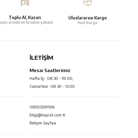
Toplu Al, Kazan
Uluslararası Kargo
oplu al indirim fırsatını yakala!
Hızlı Kargo
İLETİŞİM
Mesai Saatlerimiz
Hafta İçi : 08.30 - 18.00,
Cumartesi : 08.30 - 13.00
08503339966
bilgi@hayrat.com.tr
İletişim Sayfası