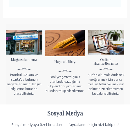
Mağazalarımız
Online
Hayrat Blog
Hizmetlerimiz
İstanbul, Ankara ve
Kur'an okumak, dinlemek
Faaliyet gösterdiğimiz
Isparta'da bulunan
ve öğrenmek için ayrıca
alanlarda yazdığımız
mağazalarımızın iletişim
meal ve tefsir okumak için
bilgilendirici yazılarımızı
bilgilerine buradan
online hizmetlerimizden
buradan takip edebilirsiniz.
ulaşabilirsiniz.
faydalanabilirsiniz.
Sosyal Medya
Sosyal medyaya özel fırsatlardan faydalanmak için bizi takip et!