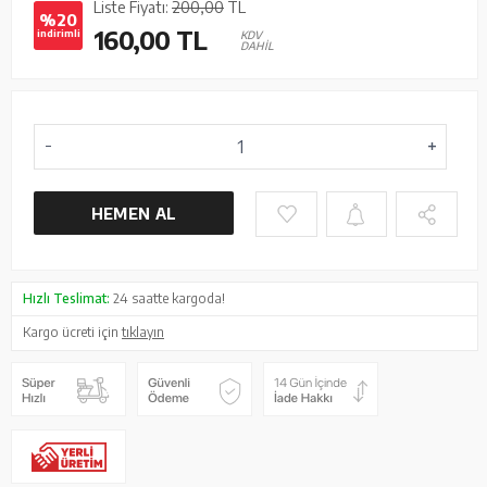
Liste Fiyatı:
200,00
TL
%20
160,00
TL
indirimli
KDV
DAHİL
HEMEN AL
Hızlı Teslimat:
24 saatte kargoda!
Kargo ücreti için
tıklayın