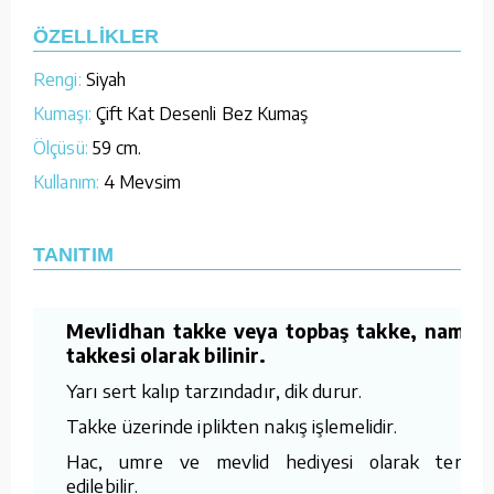
ÖZELLİKLER
Rengi:
Siyah
Kumaşı:
Çift Kat Desenli Bez Kumaş
Ölçüsü:
59 cm.
Kullanım:
4 Mevsim
TANITIM
Mevlidhan takke veya topbaş takke, namaz
takkesi olarak bilinir.
Yarı sert kalıp tarzındadır, dik durur.
Takke üzerinde iplikten nakış işlemelidir.
Hac, umre ve mevlid hediyesi olarak tercih
edilebilir.