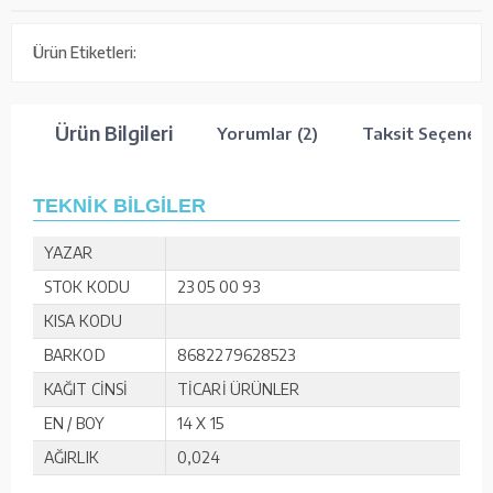
Ürün Etiketleri:
Ürün Bilgileri
Yorumlar (2)
Taksit Seçenekl
TEKNİK BİLGİLER
YAZAR
STOK KODU
23 05 00 93
KISA KODU
BARKOD
8682279628523
KAĞIT CİNSİ
TİCARİ ÜRÜNLER
EN / BOY
14 X 15
AĞIRLIK
0,024