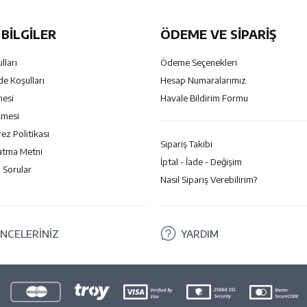
BILGILER
ÖDEME VE SİPARİŞ
lları
Ödeme Seçenekleri
de Koşulları
Hesap Numaralarımız
mesi
Havale Bildirim Formu
şmesi
rez Politikası
Sipariş Takibi
atma Metni
İptal - İade - Değişim
 Sorular
Nasıl Sipariş Verebilirim?
NCELERİNİZ
YARDIM