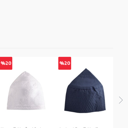
%20
%20
%2