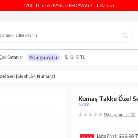
1200 TL üzeri KARGO BEDAVA! (PTT Kargo)
Çok Satanlar
Kampanyalar
5, 10, 15 TL
el Seri (Siyah, 54 Numara)
Kumaş Takke Özel Se
DİĞER
Ürün yorumları (0)
Liste Fiyatı:
200,00
T