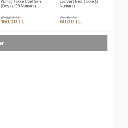
Kumaş Takke Özel Seri
Lacivert Bez Takke (3
Beya
(Beyaz, 59 Numara)
Numara)
Numa
200,00 TL
75,00 TL
75,0
160,00 TL
60,00 TL
60,
er