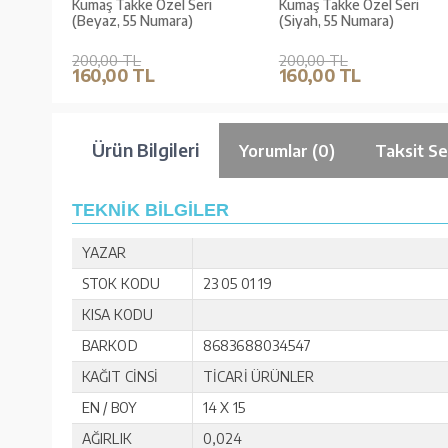
i
Kumaş Takke Özel Seri
Kumaş Takke Özel Seri
(Beyaz, 55 Numara)
(Siyah, 55 Numara)
200,00 TL
200,00 TL
160,00 TL
160,00 TL
Ürün Bilgileri
Yorumlar (0)
Taksit Se
TEKNİK BİLGİLER
YAZAR
STOK KODU
23 05 01 19
KISA KODU
BARKOD
8683688034547
KAĞIT CİNSİ
TİCARİ ÜRÜNLER
EN / BOY
14 X 15
AĞIRLIK
0,024