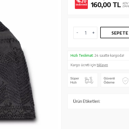
%20
160,00
TL
KDV
indirimli
DAH
SEPETE
Hızlı Teslimat:
24 saatte kargoda!
Kargo ücreti için
tıklayın
Ürün Etiketleri: