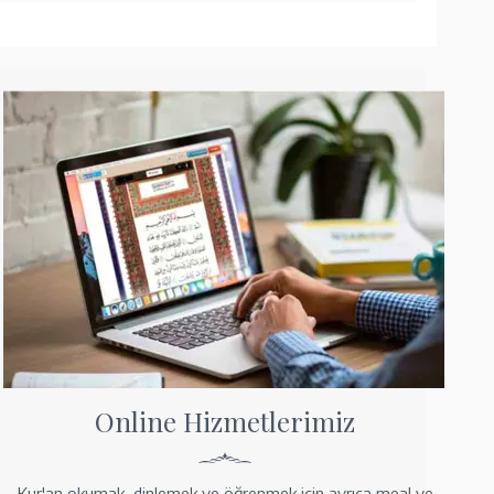
Online Hizmetlerimiz
Kur'an okumak, dinlemek ve öğrenmek için ayrıca meal ve