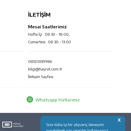
İLETİŞİM
Mesai Saatlerimiz
Hafta İçi : 08.30 - 18.00,
Cumartesi : 08.30 - 13.00
08503339966
bilgi@hayrat.com.tr
İletişim Sayfası
Whatsapp Hatlarımız
X
Size daha iyi bir alışveriş deneyimi
sunabilmek için çerezler kullanıyoruz.