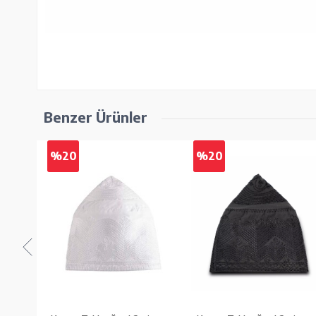
Benzer Ürünler
%20
%20