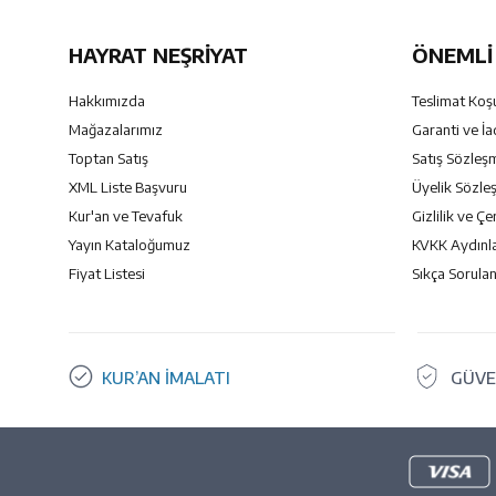
HAYRAT NEŞRIYAT
ÖNEMLI 
Hakkımızda
Teslimat Koşu
Mağazalarımız
Garanti ve İa
Toptan Satış
Satış Sözleş
XML Liste Başvuru
Üyelik Sözle
Kur'an ve Tevafuk
Gizlilik ve Çe
Yayın Kataloğumuz
KVKK Aydınl
Fiyat Listesi
Sıkça Sorulan
KUR’AN İMALATI
GÜVE