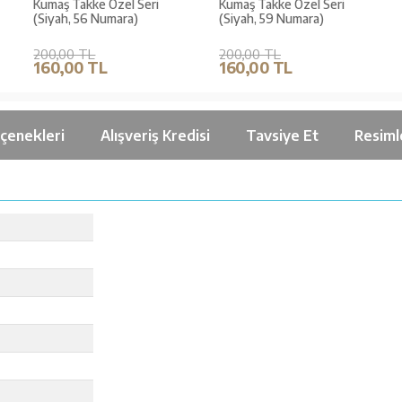
Kumaş Takke Özel Seri
Kumaş Takke Özel Seri
(Siyah, 56 Numara)
(Siyah, 59 Numara)
200,00 TL
200,00 TL
160,00 TL
160,00 TL
çenekleri
Alışveriş Kredisi
Tavsiye Et
Resiml