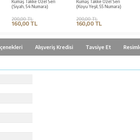
Kumaş Takke Özel Seri
Kumaş Takke Özel Seri
(Siyah, 54 Numara)
(Koyu Yeşil, 55 Numara)
200,00 TL
200,00 TL
160,00 TL
160,00 TL
çenekleri
Alışveriş Kredisi
Tavsiye Et
Resiml