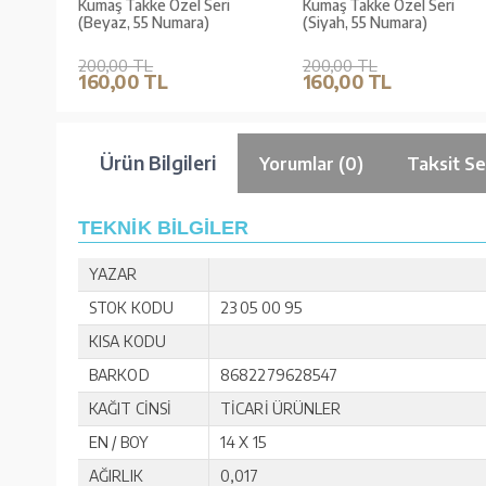
i
Kumaş Takke Özel Seri
Kumaş Takke Özel Seri
(Beyaz, 55 Numara)
(Siyah, 55 Numara)
200,00 TL
200,00 TL
160,00 TL
160,00 TL
Ürün Bilgileri
Yorumlar (0)
Taksit Se
TEKNİK BİLGİLER
YAZAR
STOK KODU
23 05 00 95
KISA KODU
BARKOD
8682279628547
KAĞIT CİNSİ
TİCARİ ÜRÜNLER
EN / BOY
14 X 15
AĞIRLIK
0,017