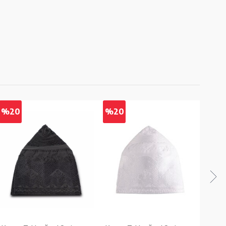
%20
%20
%2