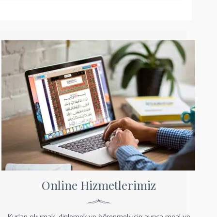
Online Hizmetlerimiz
Kur'an okumak, dinlemek ve öğrenmek için ayrıca meal ve