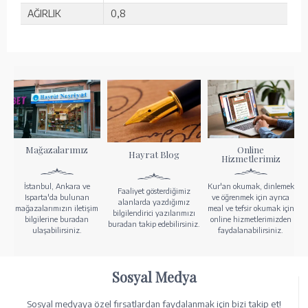
AĞIRLIK
0,8
Mağazalarımız
Online
Hayrat Blog
Hizmetlerimiz
İstanbul, Ankara ve
Kur'an okumak, dinlemek
Faaliyet gösterdiğimiz
Isparta'da bulunan
ve öğrenmek için ayrıca
alanlarda yazdığımız
mağazalarımızın iletişim
meal ve tefsir okumak için
bilgilendirici yazılarımızı
bilgilerine buradan
online hizmetlerimizden
buradan takip edebilirsiniz.
ulaşabilirsiniz.
faydalanabilirsiniz.
Sosyal Medya
Sosyal medyaya özel fırsatlardan faydalanmak için bizi takip et!