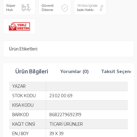
Ürün Etiketleri:
Ürün Bilgileri
Yorumlar (0)
Taksit Seçenekl
YAZAR
STOK KODU
23 02 00 69
KISA KODU
BARKOD
8682279692319
KAĞIT CİNSİ
TİCARİ ÜRÜNLER
EN / BOY
39 X 39