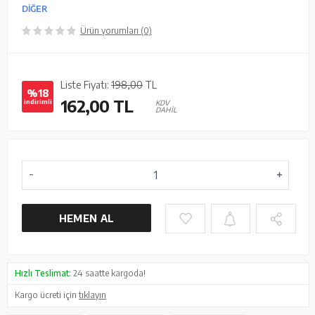
DİĞER
Ürün yorumları (0)
Liste Fiyatı:
198,00
TL
%18
162,00
TL
indirimli
KDV
DAHİL
HEMEN AL
Hızlı Teslimat:
24 saatte kargoda!
Kargo ücreti için
tıklayın