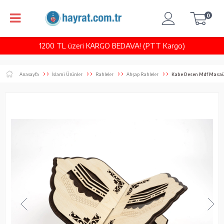
0
1200 TL üzeri KARGO BEDAVA! (PTT Kargo)
Anasayfa
İslami Ürünler
Rahleler
Ahşap Rahleler
Kabe Desen Mdf Masaü