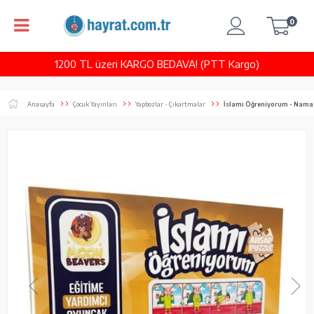
0
1200 TL üzeri KARGO BEDAVA! (PTT Kargo)
Anasayfa
Çocuk Yayınları
Yapbozlar - Çıkartmalar
İslamı Öğreniyorum - Namaz Öğreten