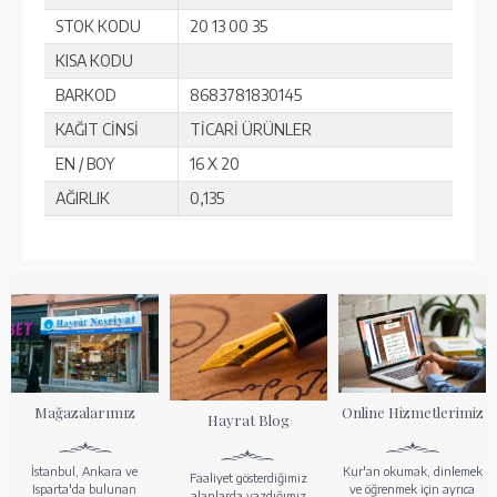
STOK KODU
20 13 00 35
KISA KODU
BARKOD
8683781830145
KAĞIT CİNSİ
TİCARİ ÜRÜNLER
EN / BOY
16 X 20
AĞIRLIK
0,135
Mağazalarımız
Online Hizmetlerimiz
Hayrat Blog
İstanbul, Ankara ve
Kur'an okumak, dinlemek
Faaliyet gösterdiğimiz
Isparta'da bulunan
ve öğrenmek için ayrıca
alanlarda yazdığımız