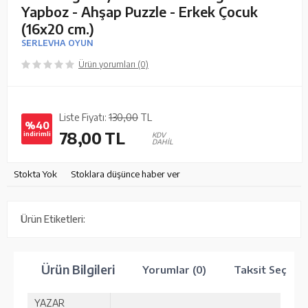
Yapboz - Ahşap Puzzle - Erkek Çocuk
(16x20 cm.)
SERLEVHA OYUN
Ürün yorumları (0)
Liste Fiyatı:
130,00
TL
%40
78,00
TL
indirimli
KDV
DAHİL
Stokta Yok
Stoklara düşünce haber ver
Ürün Etiketleri:
Ürün Bilgileri
Yorumlar (0)
Taksit Seçenek
YAZAR