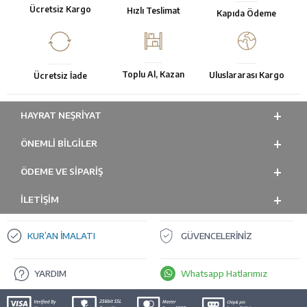
Ücretsiz Kargo
Hızlı Teslimat
Kapıda Ödeme
Toplu Al, Kazan
Uluslararası Kargo
Ücretsiz İade
HAYRAT NEŞRIYAT
ÖNEMLI BILGILER
ÖDEME VE SİPARİŞ
İLETİŞİM
KUR’AN İMALATI
GÜVENCELERİNİZ
YARDIM
Whatsapp Hatlarımız