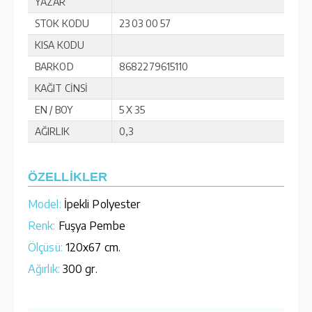
YAZAR
STOK KODU
23 03 00 57
KISA KODU
BARKOD
8682279615110
KAĞIT CİNSİ
EN / BOY
5 X 35
AĞIRLIK
0,3
ÖZELLİKLER
Model:
İpekli Polyester
Renk:
Fuşya Pembe
Ölçüsü:
120x67 cm.
Ağırlık:
300 gr.