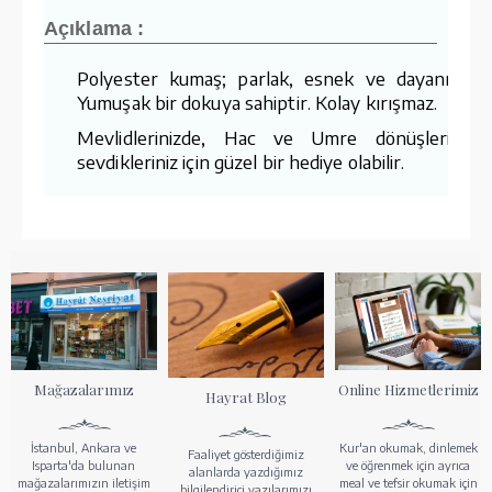
Açıklama :
Polyester kumaş; parlak, esnek ve dayanıklıdır
Yumuşak bir dokuya sahiptir. Kolay kırışmaz.
Mevlidlerinizde, Hac ve Umre dönüşlerinizd
sevdikleriniz için güzel bir hediye olabilir.
Mağazalarımız
Online Hizmetlerimiz
Hayrat Blog
İstanbul, Ankara ve
Kur'an okumak, dinlemek
Faaliyet gösterdiğimiz
Isparta'da bulunan
ve öğrenmek için ayrıca
alanlarda yazdığımız
mağazalarımızın iletişim
meal ve tefsir okumak için
bilgilendirici yazılarımızı