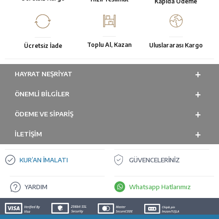
Kapıda Ödeme
Toplu Al, Kazan
Uluslararası Kargo
Ücretsiz İade
HAYRAT NEŞRIYAT
ÖNEMLI BILGILER
ÖDEME VE SİPARİŞ
İLETİŞİM
KUR’AN İMALATI
GÜVENCELERİNİZ
YARDIM
Whatsapp Hatlarımız