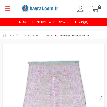
0
1200 TL üzeri KARGO BEDAVA! (PTT Kargo)
Anasayfa
İslami Ürünler
Seccade
İpekli Fuşya Pembe Seccade