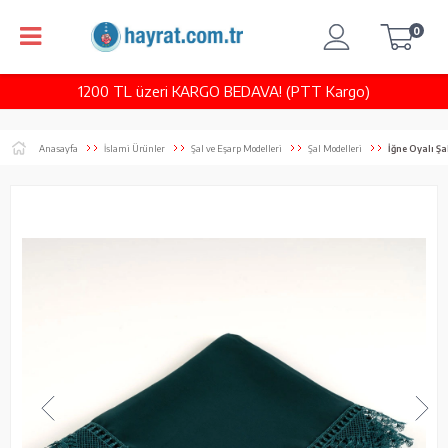
0
1200 TL üzeri KARGO BEDAVA! (PTT Kargo)
Anasayfa
İslami Ürünler
Şal ve Eşarp Modelleri
Şal Modelleri
İğne Oyalı Ş