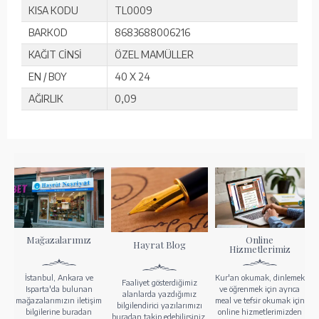
KISA KODU
TL0009
BARKOD
8683688006216
KAĞIT CİNSİ
ÖZEL MAMÜLLER
EN / BOY
40 X 24
AĞIRLIK
0,09
Mağazalarımız
Online
Hayrat Blog
Hizmetlerimiz
İstanbul, Ankara ve
Kur'an okumak, dinlemek
Faaliyet gösterdiğimiz
Isparta'da bulunan
ve öğrenmek için ayrıca
alanlarda yazdığımız
mağazalarımızın iletişim
meal ve tefsir okumak için
bilgilendirici yazılarımızı
bilgilerine buradan
online hizmetlerimizden
buradan takip edebilirsiniz.