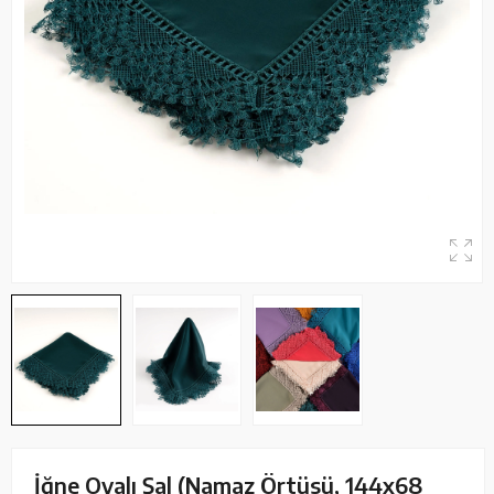
İğne Oyalı Şal (Namaz Örtüsü, 144x68