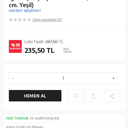
cm. Yeşil)
HAYRAT NEŞRİYAT
Ürün yorumları (0)
Liste Fiyatı:
287,50
TL
%18
235,50
TL
indirimli
KDV
DAHİL
HEMEN AL
Hızlı Teslimat:
24 saatte kargoda!
Kargo ücreti için
tıklayın