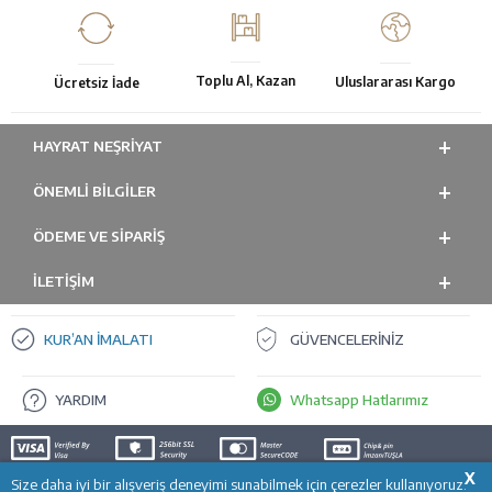
Toplu Al, Kazan
Uluslararası Kargo
Ücretsiz İade
HAYRAT NEŞRIYAT
ÖNEMLI BILGILER
ÖDEME VE SİPARİŞ
İLETİŞİM
KUR’AN İMALATI
GÜVENCELERİNİZ
YARDIM
Whatsapp Hatlarımız
X
Size daha iyi bir alışveriş deneyimi sunabilmek için çerezler kullanıyoruz.