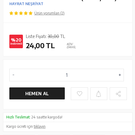
HAYRAT NEŞRİYAT
Ürün yorumları (2)
Liste Fiyatı:
30,00
TL
%20
24,00
TL
indirimli
KDV
DAHİL
HEMEN AL
Hızlı Teslimat:
24 saatte kargoda!
Kargo ücreti için
tıklayın