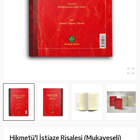
Hikmetü'l İstiaze Risalesi (Mukayeseli)