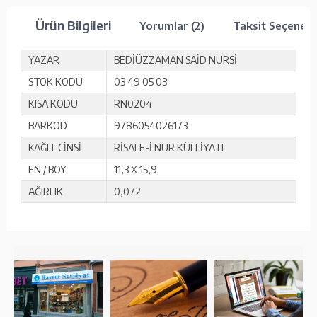
Ürün Bilgileri
Yorumlar (2)
Taksit Seçenekl
YAZAR
BEDİÜZZAMAN SAİD NURSİ
STOK KODU
03 49 05 03
KISA KODU
RN0204
BARKOD
9786054026173
KAĞIT CİNSİ
RİSALE-İ NUR KÜLLİYATI
EN / BOY
11,3 X 15,9
AĞIRLIK
0,072