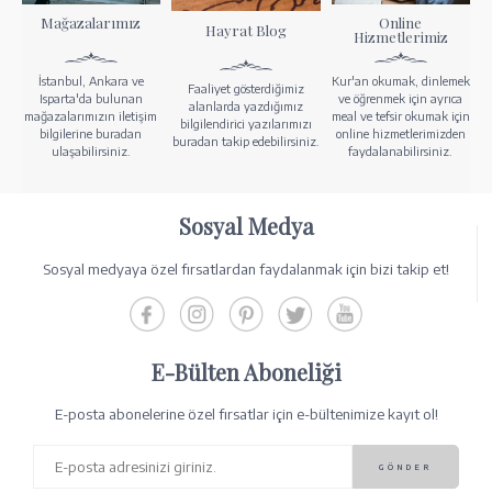
Mağazalarımız
Online
Hayrat Blog
Hizmetlerimiz
İstanbul, Ankara ve
Kur'an okumak, dinlemek
Faaliyet gösterdiğimiz
Isparta'da bulunan
ve öğrenmek için ayrıca
alanlarda yazdığımız
mağazalarımızın iletişim
meal ve tefsir okumak için
bilgilendirici yazılarımızı
bilgilerine buradan
online hizmetlerimizden
buradan takip edebilirsiniz.
ulaşabilirsiniz.
faydalanabilirsiniz.
Sosyal Medya
Sosyal medyaya özel fırsatlardan faydalanmak için bizi takip et!
E-Bülten Aboneliği
E-posta abonelerine özel fırsatlar için e-bültenimize kayıt ol!