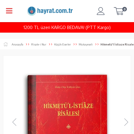
0
1200 TL üzeri KARGO BEDAVA! (PTT Kargo)
Anasayfa
Risale-i Nur
Küçük Eserler
Mukayeseli
Hikmetü'l İstiaze Risale