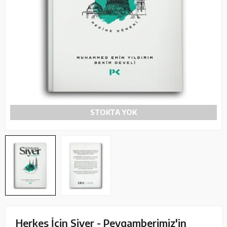
STOKTA YOK
Herkes İçin Siyer - Peygamberimiz'in