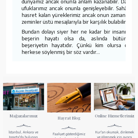
dünyamız ancak onunla anlam kazanabilir. Darala
ufuklarımız ancak onunla genişleyebilir. Sahâbey
hasret kalan yüreklerimiz ancak onun zamanlar v
zeminler üstü mesajlarıyla bir karşılık bulabilir.
Bundan dolayı siyer her ne kadar bir insanın, bi
beşerin hayatı olsa da, aslında bütün bi
beşeriyetin hayatıdır. Çünkü kim olursa olsun
herkese söylenmiş bir söz vardır…
Mağazalarımız
Online Hizmetlerimiz
Hayrat Blog
İstanbul, Ankara ve
Kur'an okumak, dinlemek
Faaliyet gösterdiğimiz
Isparta'da bulunan
ve öğrenmek için ayrıca