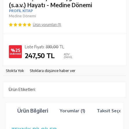
(s.a.v.) Hayatı - Medine Dönemi
PROFİL KİTAP
Medine Dönemi
Ürün yorumları (1)
Liste Fiyatı:
330,00
TL
%25
247,50
TL
indirimli
KDV
DAHİL
Stokta Yok
Stoklara düşünce haber ver
Ürün Etiketleri:
Ürün Bilgileri
Yorumlar (1)
Taksit Seçenek