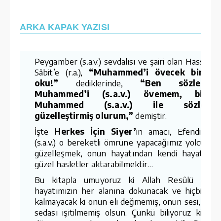
ARKA KAPAK YAZISI
Peygamber (s.a.v.) sevdalısı ve şairi olan Hassân b
Sâbit’e (r.a.),
“Muhammed’i övecek bir şii
oku!”
dediklerinde,
“Ben sözleriml
Muhammed’i (s.a.v.) övemem, bilaki
Muhammed (s.a.v.) ile sözlerim
güzelleştirmiş olurum,”
demiştir.
İşte
Herkes İçin Siyer’
in amacı, Efendimiz’i
(s.a.v.) o bereketli ömrüne yapacağımız yolculukl
güzelleşmek, onun hayatından kendi hayatımız
güzel hasletler aktarabilmektir…
Bu kitapla umuyoruz ki Allah Resûlü (s.a.v.
hayatımızın her alanına dokunacak ve hiçbir ye
kalmayacak ki onun eli değmemiş, onun sesi, onu
sedası işitilmemiş olsun. Çünkü biliyoruz ki yiti