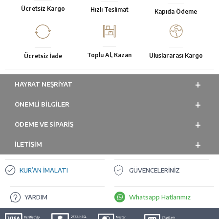
Ücretsiz Kargo
Hızlı Teslimat
Kapıda Ödeme
Toplu Al, Kazan
Uluslararası Kargo
Ücretsiz İade
HAYRAT NEŞRIYAT
ÖNEMLI BILGILER
ÖDEME VE SİPARİŞ
İLETİŞİM
KUR’AN İMALATI
GÜVENCELERİNİZ
YARDIM
Whatsapp Hatlarımız