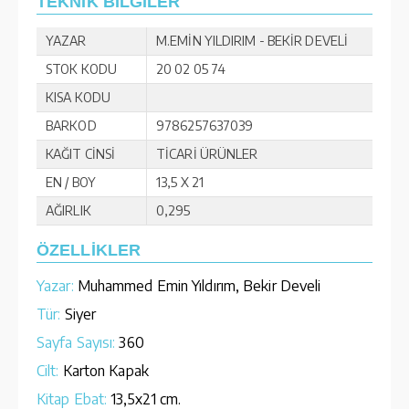
TEKNİK BİLGİLER
YAZAR
M.EMİN YILDIRIM - BEKİR DEVELİ
STOK KODU
20 02 05 74
KISA KODU
BARKOD
9786257637039
KAĞIT CİNSİ
TİCARİ ÜRÜNLER
EN / BOY
13,5 X 21
AĞIRLIK
0,295
ÖZELLİKLER
Yazar:
Muhammed Emin Yıldırım, Bekir Develi
Tür:
Siyer
Sayfa Sayısı:
360
Cilt:
Karton Kapak
Kitap Ebat:
13,5x21 cm.