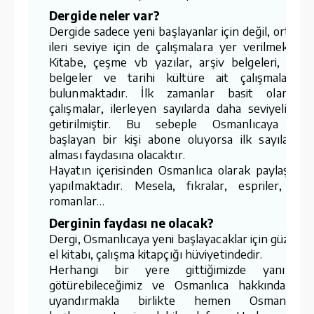
Dergide neler var?
Dergide sadece yeni başlayanlar için değil, orta, iyi
ileri seviye için de çalışmalara yer verilmektedir
Kitabe, çeşme vb yazılar, arşiv belgeleri, edeb
belgeler ve tarihi kültüre ait çalışmalar d
bulunmaktadır. İlk zamanlar basit olan b
çalışmalar, ilerleyen sayılarda daha seviyeli hal
getirilmiştir. Bu sebeple Osmanlıcaya yen
başlayan bir kişi abone oluyorsa ilk sayıları d
alması faydasına olacaktır.
Hayatın içerisinden Osmanlıca olarak paylaşımla
yapılmaktadır. Mesela, fıkralar, espriler, çizg
romanlar…
Derginin faydası ne olacak?
Dergi, Osmanlıcaya yeni başlayacaklar için güzel bi
el kitabı, çalışma kitapçığı hüviyetindedir.
Herhangi bir yere gittiğimizde yanımızd
götürebileceğimiz ve Osmanlıca hakkında fiki
uyandırmakla birlikte hemen Osmanlıcay