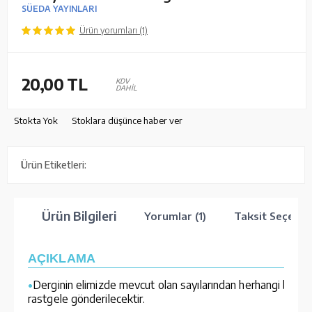
SÜEDA YAYINLARI
Ürün yorumları (1)
20,00
TL
KDV
DAHİL
Stokta Yok
Stoklara düşünce haber ver
Ürün Etiketleri:
Ürün Bilgileri
Yorumlar (1)
Taksit Seçenek
AÇIKLAMA
•
Derginin elimizde mevcut olan sayılarından herhangi biri
rastgele gönderilecektir.