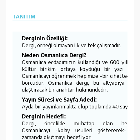
TANITIM
Derginin Özelliği:
Dergi, örneği olmayan ilk ve tek çalışmadır.
Neden Osmanlıca Dergi?
Osmanlıca ecdadımızın kullandığı ve 600 yıllık bi
kültür birikimi ortaya koyduğu bir yazı dilidir
Osmanlıcayı öğrenmek hepimize –bir cihette- vef
borcudur. Osmanlıca dergi, bu altyapıya kola
ulaştıracak bir anahtar hükmündedir.
Yayın Süresi ve Sayfa Adedi:
Ayda bir yayınlanmakta olup toplamda 40 sayfadır.
Derginin Hedefi:
Dergi, öncelikle muhatap olan herkes
Osmanlıcayı -kolay usulleri göstererek- kıs
zamanda okutmayı hedefliyor.