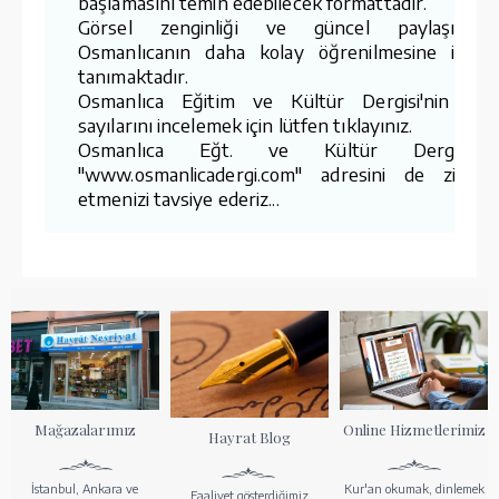
başlamasını temin edebilecek formattadır.
Görsel zenginliği ve güncel paylaşımları
Osmanlıcanın daha kolay öğrenilmesine imka
tanımaktadır.
Osmanlıca Eğitim ve Kültür Dergisi'nin tü
sayılarını incelemek için lütfen tıklayınız.
Osmanlıca Eğt. ve Kültür Dergisi’ni
"www.osmanlicadergi.com" adresini de ziyare
etmenizi tavsiye ederiz...
Mağazalarımız
Online Hizmetlerimiz
Hayrat Blog
İstanbul, Ankara ve
Kur'an okumak, dinlemek
Faaliyet gösterdiğimiz