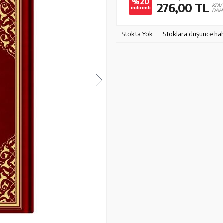
%20
276,00
TL
KDV
indirimli
DAH
Stokta Yok
Stoklara düşünce ha