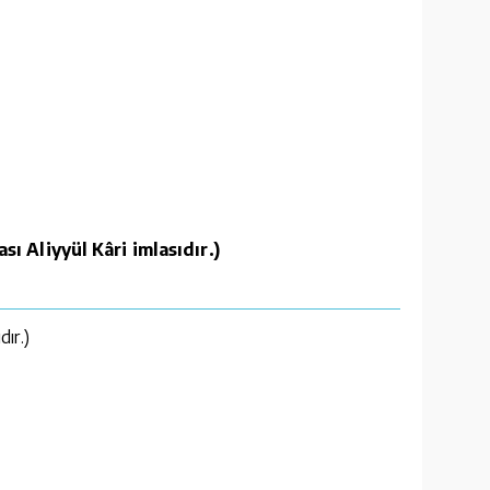
ı Aliyyül Kâri imlasıdır.)
ır.)