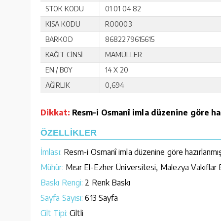
STOK KODU
01 01 04 82
KISA KODU
RO0003
BARKOD
8682279615615
KAĞIT CİNSİ
MAMÜLLER
EN / BOY
14 X 20
AĞIRLIK
0,694
Dikkat:
Resm-i Osmanî imla düzenine göre hazır
ÖZELLİKLER
İmlası:
Resm-i Osmanî imla düzenine göre hazırlanmıştır.
Mühür:
Mısır El-Ezher Üniversitesi, Malezya Vakıflar B
Baskı Rengi:
2 Renk Baskı
Sayfa Sayısı:
613 Sayfa
Cilt Tipi:
Ciltli