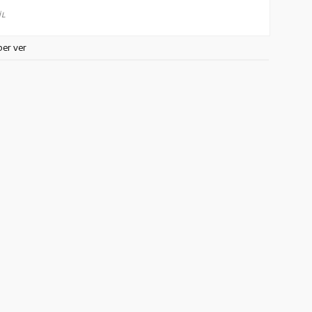
İL
ber ver