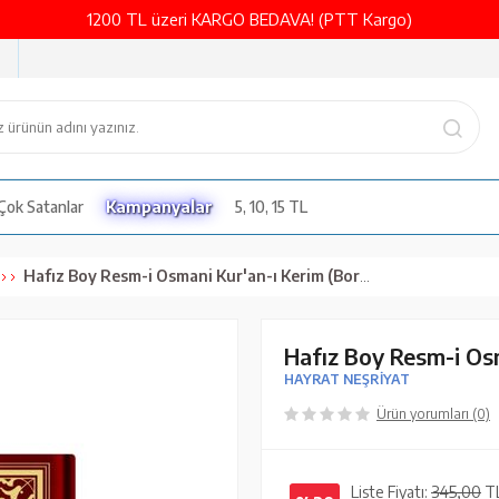
1200 TL üzeri KARGO BEDAVA! (PTT Kargo)
Çok Satanlar
Kampanyalar
5, 10, 15 TL
Hafız Boy Resm-i Osmani Kur'an-ı Kerim (Bordo, Mühürlü)
Hafız Boy Resm-i Os
HAYRAT NEŞRİYAT
Ürün yorumları (0)
Liste Fiyatı:
345,00
T