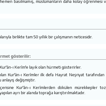
z hemen basılmamış, müslümanların daha kolay öğrenmesi ve
arıyla birlikte tam 50 yıllık bir çalışmanın neticesidir.
rmet gösterilir:
ur'ân-ı Kerîm'e layık olan hürmeti gösterirler.
an Kur'ân-ı Kerîmler ilk defa Hayrat Neşriyat tarafından 
 anlayış değişmiştir.
 içerisine Kur'ân-ı Kerîmlerden dökülen mürekkepler toz
pılan ayrı bir alanda toprağa karıştırılmaktadır.