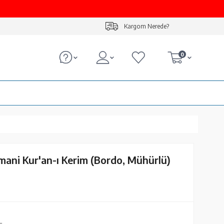
Kargom Nerede?
0
mani Kur'an-ı Kerim (Bordo, Mühürlü)
L