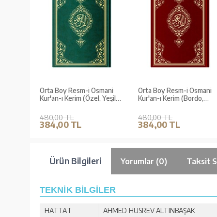
Orta Boy Resm-i Osmani
Orta Boy Resm-i Osmani
Kur'an-ı Kerim (Özel, Yeşil
Kur'an-ı Kerim (Bordo,
Kapak, Mühürlü)
Mühürlü)
480,00 TL
480,00 TL
384,00 TL
384,00 TL
Ürün Bilgileri
Yorumlar (0)
Taksit 
TEKNİK BİLGİLER
HATTAT
AHMED HUSREV ALTINBAŞAK