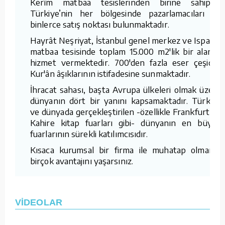
Kerîm matbaa tesislerinden birine sahiptir.
Türkiye’nin her bölgesinde pazarlamacıları ve
binlerce satış noktası bulunmaktadır.
Hayrât Neşriyat, İstanbul genel merkez ve Isparta
matbaa tesisinde toplam 15.000 m2'lik bir alanda
hizmet vermektedir. 700'den fazla eser çeşidini
Kur'ân âşıklarının istifadesine sunmaktadır.
İhracat sahası, başta Avrupa ülkeleri olmak üzere
dünyanın dört bir yanını kapsamaktadır. Türkiye
ve dünyada gerçekleştirilen -özellikle Frankfurt ve
Kahire kitap fuarları gibi- dünyanın en büyük
fuarlarının sürekli katılımcısıdır.
Kısaca kurumsal bir firma ile muhatap olmanın
birçok avantajını yaşarsınız.
VİDEOLAR