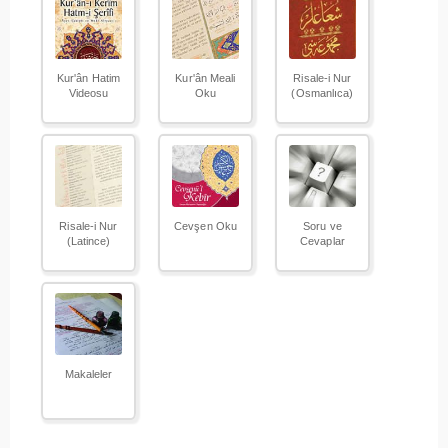
Kur'ân Hatim
Kur'ân Meali
Risale-i Nur
Videosu
Oku
(Osmanlıca)
Risale-i Nur
Cevşen Oku
Soru ve
(Latince)
Cevaplar
Makaleler