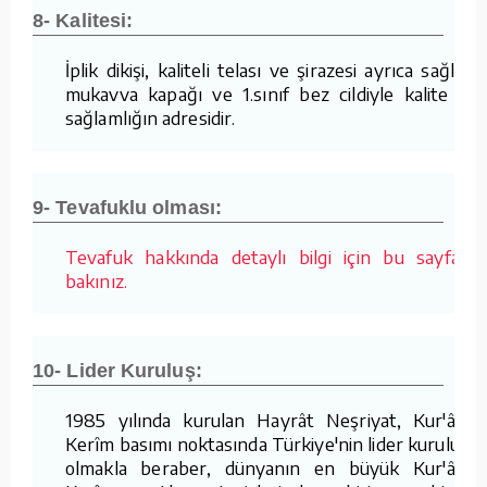
8- Kalitesi:
İplik dikişi, kaliteli telası ve şirazesi ayrıca sağlam
mukavva kapağı ve 1.sınıf bez cildiyle kalite ve
sağlamlığın adresidir.
9- Tevafuklu olması:
Tevafuk hakkında detaylı bilgi için bu sayfaya
bakınız.
10- Lider Kuruluş:
1985 yılında kurulan Hayrât Neşriyat, Kur'ân-ı
Kerîm basımı noktasında Türkiye'nin lider kuruluşu
olmakla beraber, dünyanın en büyük Kur'ân-ı