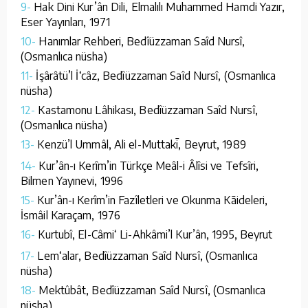
9-
Hak Dini Kur’ân Dili, Elmalılı Muhammed Hamdi Yazır,
Eser Yayınları, 1971
10-
Hanımlar Rehberi, Bedîüzzaman Saîd Nursî,
(Osmanlıca nüsha)
11-
İşârâtü’l İ‘câz, Bedîüzzaman Saîd Nursî, (Osmanlıca
nüsha)
12-
Kastamonu Lâhikası, Bedîüzzaman Saîd Nursî,
(Osmanlıca nüsha)
13-
Kenzü’l Ummâl, Ali el-Muttakī, Beyrut, 1989
14-
Kur’ân-ı Kerîm’in Türkçe Meâl-i Âlîsi ve Tefsîri,
Bilmen Yayınevi, 1996
15-
Kur’ân-ı Kerîm’in Fazîletleri ve Okunma Kāideleri,
İsmâil Karaçam, 1976
16-
Kurtubî, El-Câmi‘ Li-Ahkâmi’l Kur’ân, 1995, Beyrut
17-
Lem‘alar, Bedîüzzaman Saîd Nursî, (Osmanlıca
nüsha)
18-
Mektûbât, Bedîüzzaman Saîd Nursî, (Osmanlıca
nüsha)