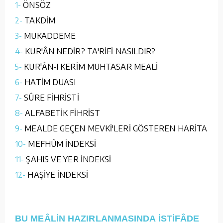
1-
ÖNSÖZ
2-
TAKDİM
3-
MUKADDEME
4-
KUR'ÂN NEDİR? TA'RİFİ NASILDIR?
5-
KUR'ÂN-I KERİM MUHTASAR MEALİ
6-
HATİM DUASI
7-
SÛRE FİHRİSTİ
8-
ALFABETİK FİHRİST
9-
MEALDE GEÇEN MEVKİ'LERİ GÖSTEREN HARİTA
10-
MEFHÛM İNDEKSİ
11-
ŞAHIS VE YER İNDEKSİ
12-
HAŞİYE İNDEKSİ
BU MEÂLİN HAZIRLANMASINDA İSTİFÂDE