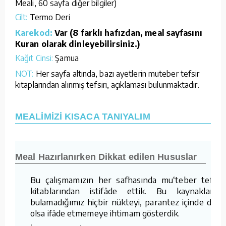
Meali, 60 sayfa diğer bilgiler)
Cilt:
Termo Deri
Karekod:
Var (8 farklı hafızdan, meal sayfasını
Kuran olarak dinleyebilirsiniz.)
Kağıt Cinsi:
Şamua
NOT:
Her sayfa altında, bazı ayetlerin muteber tefsir
kitaplarından alınmış tefsiri, açıklaması bulunmaktadır.
MEALİMİZİ KISACA TANIYALIM
Meal Hazırlanırken Dikkat edilen Hususlar
Bu çalışmamızın her safhasında mu‘teber tefsir
kitablarından istifâde ettik. Bu kaynaklarda
bulamadığımız hiçbir nükteyi, parantez içinde dahi
olsa ifâde etmemeye ihtimam gösterdik.