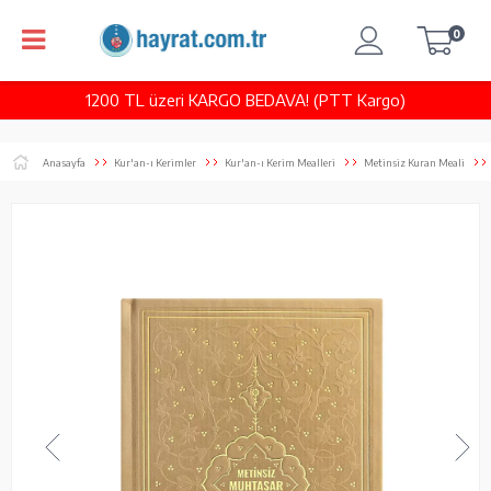
0
1200 TL üzeri KARGO BEDAVA! (PTT Kargo)
Anasayfa
Kur'an-ı Kerimler
Kur'an-ı Kerim Mealleri
Metinsiz Kuran Meali