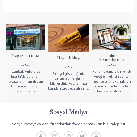
Mağazalarımız
Online
Hayrat Blog
Hizmetlerimiz
İstanbul, Ankara ve
Kur'an okumak, dinlemek
Faaliyet gösterdiğimiz
Isparta'da bulunan
ve öğrenmek için ayrıca
alanlarda yazdığımız
mağazalarımızın iletişim
meal ve tefsir okumak için
bilgilendirici yazılarımızı
bilgilerine buradan
online hizmetlerimizden
buradan takip edebilirsiniz.
ulaşabilirsiniz.
faydalanabilirsiniz.
Sosyal Medya
Sosyal medyaya özel fırsatlardan faydalanmak için bizi takip et!