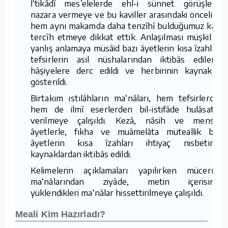
İ‘tikādî mes’elelerde ehl-i sünnet görüşlerini
nazara vermeye ve bu kaviller arasındaki önceliğe,
hem aynı makamda daha tenzîhî bulduğumuz kavli
tercîh etmeye dikkat ettik. Anlaşılması müşkil ve
yanlış anlamaya müsâid bazı âyetlerin kısa îzahları,
tefsirlerin asıl nüshalarından iktibâs edilerek
hâşiyelere derc edildi ve herbirinin kaynakları
gösterildi.
Birtakım ıstılâhların ma‘nâları, hem tefsirlerden
hem de ilmî eserlerden bil-istifâde hulâsaten
verilmeye çalışıldı. Kezâ, nâsih ve mensuh
âyetlerle, fıkha ve muâmelâta müteallik bazı
âyetlerin kısa îzahları ihtiyaç nisbetinde
kaynaklardan iktibâs edildi.
Kelimelerin açıklamaları yapılırken mücerred
ma‘nâlarından ziyâde, metin içerisinde
yüklendikleri ma‘nâlar hissettirilmeye çalışıldı.
Meali Kim Hazırladı?