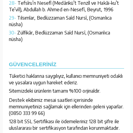
28-
Tefsîru’n Nesefî (Medârikü’t Tenzîl ve Hakāi-ku’t
Te’vîl), Abdullah b. Ahmed en-Nesefî, Beyrut, 1996
29-
Tılsımlar, Bedîüzzaman Saîd Nursî, (Osmanlıca
nüsha)
30-
Zülfikār, Bedîüzzaman Saîd Nursî, (Osmanlıca
nüsha)
GÜVENCELERİNİZ
Tüketici haklarına saygılıyız, kullanıcı memnuniyeti odaklı
ve yasalara uygun hareket ederiz.
Sitemizdeki ürünlerin tamamı %100 orjinaldir.
Destek ekibimiz mesai saatleri içerisinde
memnuniyetinizi sağlamak için ellerinden geleni yaparlar.
(0850 333 99 66)
128 bit SSL Sertifikası ile ödemeleriniz 128 bit şifre ile
uluslararası bir sertifikasyon tarafından korunmaktadır.