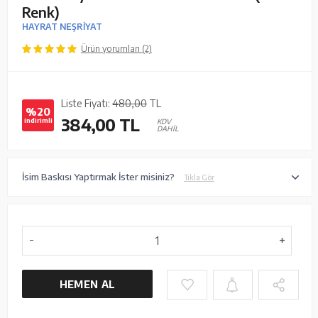
Renk)
HAYRAT NEŞRİYAT
Ürün yorumları (2)
Liste Fiyatı:
480,00
TL
%20
384,00
TL
indirimli
KDV
DAHİL
İsim Baskısı Yaptırmak İster misiniz?
Tıkla Gör
HEMEN AL