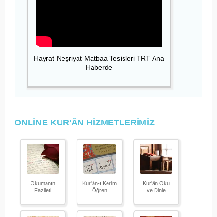
Hayrat Neşriyat Matbaa Tesisleri TRT Ana
Haberde
ONLİNE KUR'ÂN HİZMETLERİMİZ
Okumanın
Kur'ân-ı Kerim
Kur'ân Oku
Fazileti
Öğren
ve Dinle