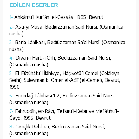
EDİLEN ESERLER
1-
Ahkâmu’l Kur’ân, el-Cessâs, 1985, Beyrut
2-
Asâ-yı Mûsâ, Bedîüzzaman Saîd Nursî, (Osmanlıca
nüsha)
3-
Barla Lâhikası, Bedîüzzaman Saîd Nursî, (Osmanlıca
nüsha)
4-
Dîvân-ı Harb-i Örfî, Bedîüzzaman Saîd Nursî,
(Osmanlıca nüsha)
5-
El-Fütûhâtü’l İlâhiyye, Hâşiyetü’l Cemel (Celâleyn
Şerhi), Süleyman b. Ömer el-Acîlî (el-Cemel), Beyrut,
1996
6-
Emirdağ Lâhikası 1-2, Bedîüzzaman Saîd Nursî,
(Osmanlıca nüsha)
7-
Fahruddîn, er-Râzî, Tefsîrü’l-Kebîr ve Mefâtîhu’l-
Ğayb, 1995, Beyrut
8-
Gençlik Rehberi, Bedîüzzaman Saîd Nursî,
(Osmanlıca nüsha)