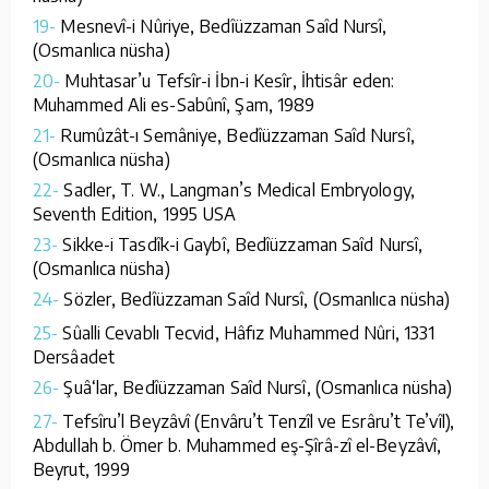
19-
Mesnevî-i Nûriye, Bedîüzzaman Saîd Nursî,
(Osmanlıca nüsha)
20-
Muhtasar’u Tefsîr-i İbn-i Kesîr, İhtisâr eden:
Muhammed Ali es-Sabûnî, Şam, 1989
21-
Rumûzât-ı Semâniye, Bedîüzzaman Saîd Nursî,
(Osmanlıca nüsha)
22-
Sadler, T. W., Langman’s Medical Embryology,
Seventh Edition, 1995 USA
23-
Sikke-i Tasdîk-i Gaybî, Bedîüzzaman Saîd Nursî,
(Osmanlıca nüsha)
24-
Sözler, Bedîüzzaman Saîd Nursî, (Osmanlıca nüsha)
25-
Sûalli Cevablı Tecvid, Hâfız Muhammed Nûri, 1331
Dersâadet
26-
Şuâ‘lar, Bedîüzzaman Saîd Nursî, (Osmanlıca nüsha)
27-
Tefsîru’l Beyzâvî (Envâru’t Tenzîl ve Esrâru’t Te’vîl),
Abdullah b. Ömer b. Muhammed eş-Şîrâ-zî el-Beyzâvî,
Beyrut, 1999