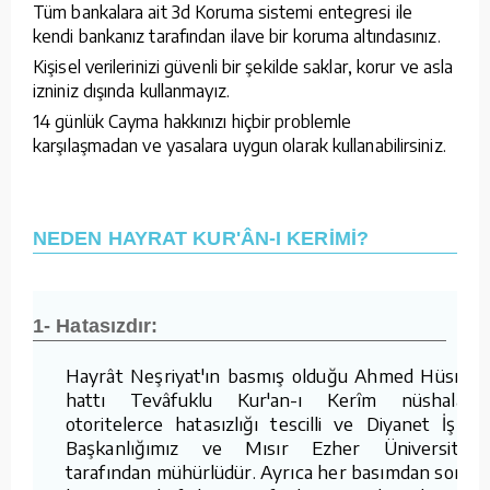
Tüm bankalara ait 3d Koruma sistemi entegresi ile
kendi bankanız tarafından ilave bir koruma altındasınız.
Kişisel verilerinizi güvenli bir şekilde saklar, korur ve asla
izniniz dışında kullanmayız.
14 günlük Cayma hakkınızı hiçbir problemle
karşılaşmadan ve yasalara uygun olarak kullanabilirsiniz.
NEDEN HAYRAT KUR'ÂN-I KERİMİ?
1- Hatasızdır:
Hayrât Neşriyat'ın basmış olduğu Ahmed Hüsrev
hattı Tevâfuklu Kur'an-ı Kerîm nüshaları,
otoritelerce hatasızlığı tescilli ve Diyanet İşleri
Başkanlığımız ve Mısır Ezher Üniversitesi
tarafından mühürlüdür. Ayrıca her basımdan sonra