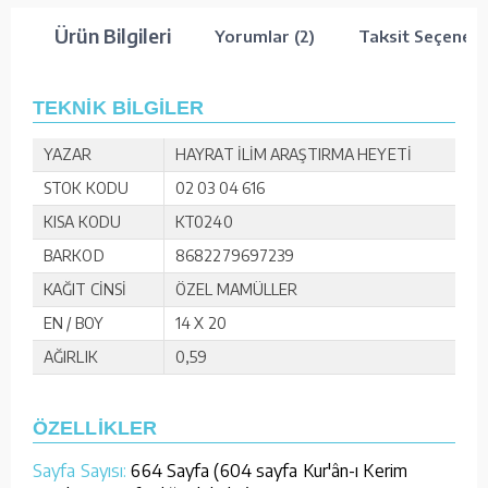
Ürün Bilgileri
Yorumlar (2)
Taksit Seçenekl
TEKNİK BİLGİLER
YAZAR
HAYRAT İLİM ARAŞTIRMA HEYETİ
STOK KODU
02 03 04 616
KISA KODU
KT0240
BARKOD
8682279697239
KAĞIT CİNSİ
ÖZEL MAMÜLLER
EN / BOY
14 X 20
AĞIRLIK
0,59
ÖZELLİKLER
Sayfa Sayısı:
664 Sayfa (604 sayfa Kur'ân-ı Kerim