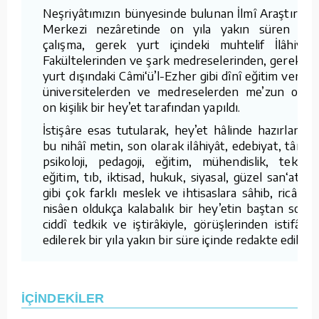
Neşriyâtımızın bünyesinde bulunan İlmî Araştırma
Merkezi nezâretinde on yıla yakın süren bu
çalışma, gerek yurt içindeki muhtelif İlâhiyât
Fakültelerinden ve şark medreselerinden, gerekse
yurt dışındaki Câmi‘ü’l-Ezher gibi dînî eğitim veren
üniversitelerden ve medreselerden me’zun olan
on kişilik bir hey’et tarafından yapıldı.
İstişâre esas tutularak, hey’et hâlinde hazırlanan
bu nihâî metin, son olarak ilâhiyât, edebiyat, târih,
psikoloji, pedagoji, eğitim, mühendislik, teknik
eğitim, tıb, iktisad, hukuk, siyasal, güzel san‘atlar
gibi çok farklı meslek ve ihtisaslara sâhib, ricâlen
nisâen oldukça kalabalık bir hey’etin baştan sona
ciddî tedkik ve iştirâkiyle, görüşlerinden istifâde
edilerek bir yıla yakın bir süre içinde redakte edildi.
İÇİNDEKİLER