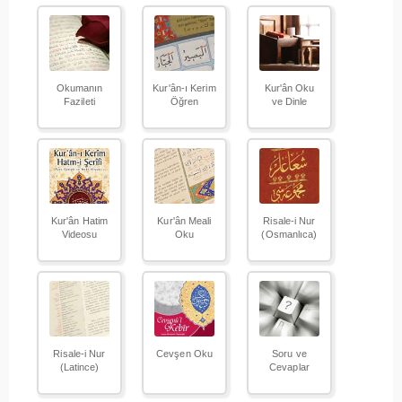
Okumanın
Kur'ân-ı Kerim
Kur'ân Oku
Fazileti
Öğren
ve Dinle
Kur'ân Hatim
Kur'ân Meali
Risale-i Nur
Videosu
Oku
(Osmanlıca)
Risale-i Nur
Cevşen Oku
Soru ve
(Latince)
Cevaplar