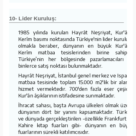
10- Lider Kuruluş:
1985 yılında kurulan Hayrât Neşriyat, Kur'ân-ı
Kerîm basımı noktasında Türkiye'nin lider kuruluşu
olmakla beraber, dünyanın en büyük Kur'ân-ı
Kerîm matbaa tesislerinden birine sahiptir.
Türkiye’nin her bölgesinde pazarlamacıları ve
binlerce satış noktası bulunmaktadır.
Hayrât Neşriyat, İstanbul genel merkez ve Isparta
matbaa tesisinde toplam 15.000 m2'lik bir alanda
hizmet vermektedir. 700'den fazla eser çeşidini
Kur'ân âşıklarının istifadesine sunmaktadır.
İhracat sahası, başta Avrupa ülkeleri olmak üzere
dünyanın dört bir yanını kapsamaktadır. Türkiye
ve dünyada gerçekleştirilen -özellikle Frankfurt ve
Kahire kitap fuarları gibi- dünyanın en büyük
fuarlarının sürekli katılımcısıdır.