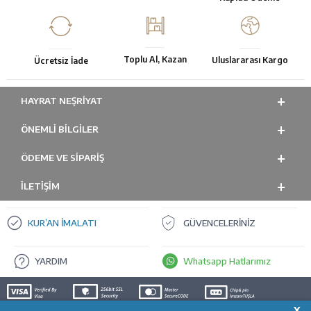
Toplu Al, Kazan
Uluslararası Kargo
Ücretsiz İade
HAYRAT NEŞRIYAT
ÖNEMLI BILGILER
ÖDEME VE SİPARİŞ
İLETİŞİM
KUR’AN İMALATI
GÜVENCELERİNİZ
YARDIM
Whatsapp Hatlarımız
X