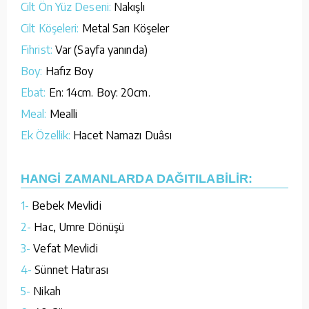
Cilt Ön Yüz Deseni:
Nakışlı
Cilt Köşeleri:
Metal Sarı Köşeler
Fihrist:
Var (Sayfa yanında)
Boy:
Hafız Boy
Ebat:
En: 14cm. Boy: 20cm.
Meal:
Mealli
Ek Özellik:
Hacet Namazı Duâsı
HANGİ ZAMANLARDA DAĞITILABİLİR:
1-
Bebek Mevlidi
2-
Hac, Umre Dönüşü
3-
Vefat Mevlidi
4-
Sünnet Hatırası
5-
Nikah