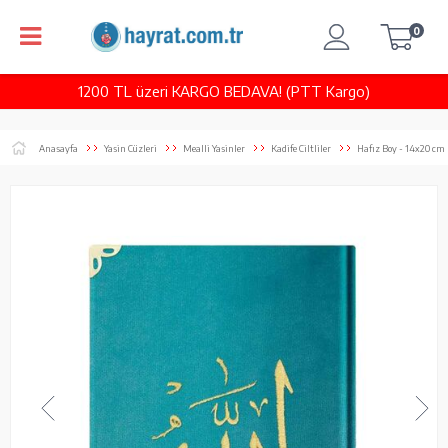
0
1200 TL üzeri KARGO BEDAVA! (PTT Kargo)
Anasayfa
Yasin Cüzleri
Mealli Yasinler
Kadife Ciltliler
Hafız Boy - 14x20 cm