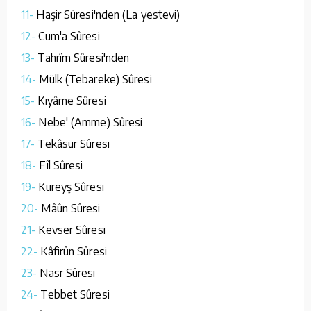
11-
Haşir Sûresi'nden (La yestevi)
12-
Cum'a Sûresi
13-
Tahrîm Sûresi'nden
14-
Mülk (Tebareke) Sûresi
15-
Kıyâme Sûresi
16-
Nebe' (Amme) Sûresi
17-
Tekâsür Sûresi
18-
Fîl Sûresi
19-
Kureyş Sûresi
20-
Mâûn Sûresi
21-
Kevser Sûresi
22-
Kâfirûn Sûresi
23-
Nasr Sûresi
24-
Tebbet Sûresi