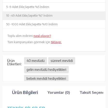
5 -
9 Adet Ekle,
Sepette %5 İndirim
10 -
49 Adet Ekle,
Sepette %7 İndirim
50 -
1000 Adet Ekle,
Sepette %10 İndirim
Toplu alım indirimi
nasıl oluyor?
Tüm kampanyaları görmek için
tıklayın.
Ürün
40 mevlüdü
sünnet mevlidi
Etiketleri:
gelin mevlüdü hediyelikleri
bebek mevlidi hediyelikleri
vefat mevlüt hediyelikleri
Ürün Bilgileri
Yorumlar (0)
Taksit Seçenekl