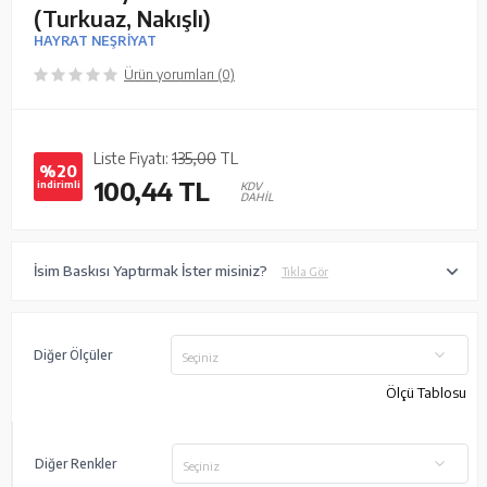
(Turkuaz, Nakışlı)
HAYRAT NEŞRİYAT
Ürün yorumları (0)
Liste Fiyatı:
135,00
TL
%20
100,44
TL
indirimli
KDV
DAHİL
İsim Baskısı Yaptırmak İster misiniz?
Tıkla Gör
Diğer Ölçüler
Seçiniz
Ölçü Tablosu
Diğer Renkler
Seçiniz