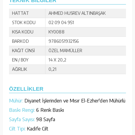
TEKNİK BİLGİLER
HATTAT
AHMED HUSREV ALTINBAŞAK
STOK KODU
02 09 04 951
KISA KODU
KY0088
BARKOD
9786051932156
KAĞIT CİNSİ
ÖZEL MAMÜLLER
EN / BOY
14 X 20,2
AĞIRLIK
0,21
ÖZELLİKLER
Mühür:
Diyanet İşlerinden ve Mısır El-Ezher'den Mühürlü
Baskı Rengi:
6 Renk Baskı
Sayfa Sayısı:
98 Sayfa
Cilt Tipi:
Kadife Cilt