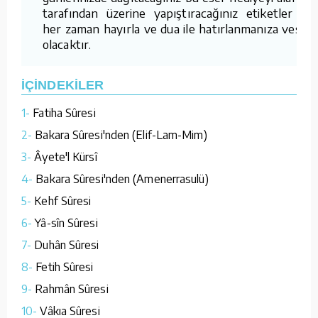
tarafından üzerine yapıştıracağınız etiketler ile
her zaman hayırla ve dua ile hatırlanmanıza vesile
olacaktır.
İÇİNDEKİLER
1-
Fatiha Sûresi
2-
Bakara Sûresi'nden (Elif-Lam-Mim)
3-
Âyete'l Kürsî
4-
Bakara Sûresi'nden (Amenerrasulü)
5-
Kehf Sûresi
6-
Yâ-sîn Sûresi
7-
Duhân Sûresi
8-
Fetih Sûresi
9-
Rahmân Sûresi
10-
Vâkıa Sûresi