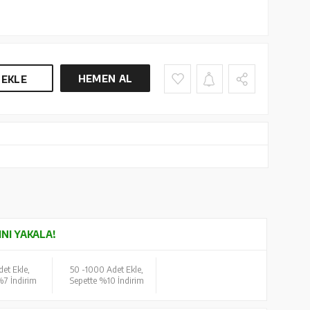
HEMEN AL
 EKLE
INI YAKALA!
et Ekle,
50 -
1000 Adet Ekle,
%7 İndirim
Sepette %10 İndirim