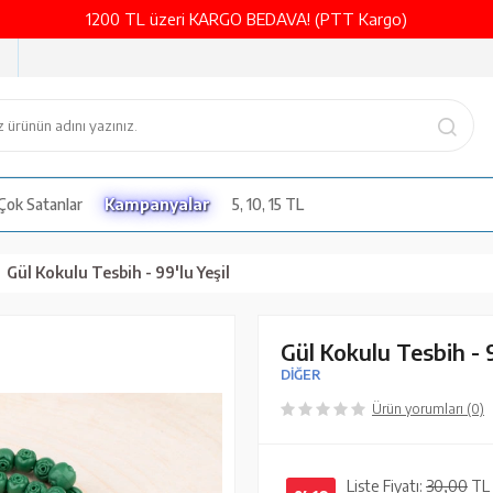
1200 TL üzeri KARGO BEDAVA! (PTT Kargo)
Çok Satanlar
Kampanyalar
5, 10, 15 TL
Gül Kokulu Tesbih - 99'lu Yeşil
Gül Kokulu Tesbih - 9
DİĞER
Ürün yorumları (0)
Liste Fiyatı:
30,00
TL