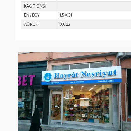
KAĞIT CİNSİ
EN / BOY
1,5 X 31
AĞIRLIK
0,022