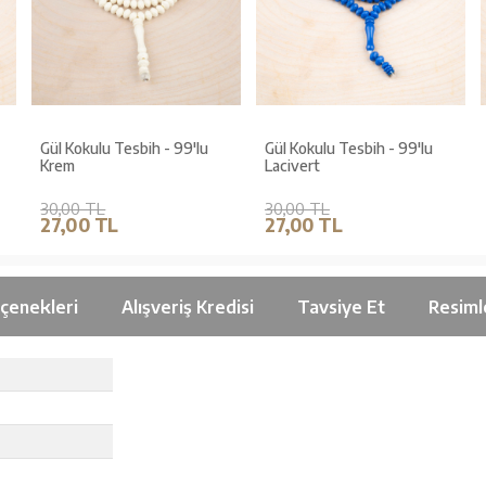
Gül Kokulu Tesbih - 99'lu
Gül Kokulu Tesbih - 99'lu
Krem
Lacivert
30,00 TL
30,00 TL
27,00 TL
27,00 TL
çenekleri
Alışveriş Kredisi
Tavsiye Et
Resiml