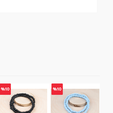
%10
%10
%1