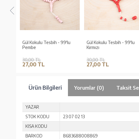
Gül Kokulu Tesbih - 99'lu
Gül Kokulu Tesbih - 99'lu
Pembe
Kırmızı
30,00 TL
30,00 TL
27,00 TL
27,00 TL
Ürün Bilgileri
Yorumlar (0)
Taksit Se
YAZAR
STOK KODU
23 07 02 13
KISA KODU
BARKOD
8683688008869