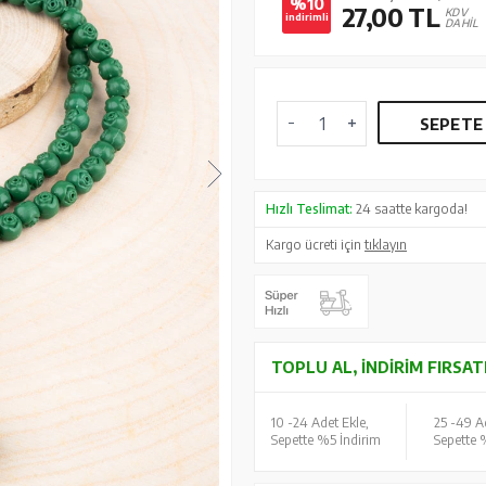
%10
27,00
TL
KDV
indirimli
DAHİL
SEPETE
Hızlı Teslimat:
24 saatte kargoda!
Kargo ücreti için
tıklayın
TOPLU AL, İNDIRIM FIRSAT
10 -
24 Adet Ekle,
25 -
49 Ad
Sepette %5 İndirim
Sepette 