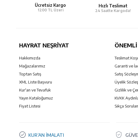
Ücretsiz Kargo
Hızlı Teslimat
1200 TL Üzeri
24 Saatte Kargoda!
HAYRAT NEŞRIYAT
ÖNEMLI 
Hakkımızda
Teslimat Koşu
Mağazalarımız
Garanti ve İa
Toptan Satış
Satış Sözleş
XML Liste Başvuru
Üyelik Sözle
Kur'an ve Tevafuk
Gizlilik ve Çe
Yayın Kataloğumuz
KVKK Aydınl
Fiyat Listesi
Sıkça Sorulan
KUR’AN İMALATI
GÜVE