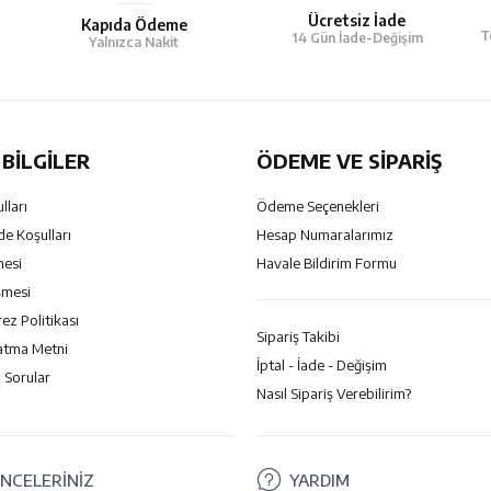
Ücretsiz İade
Kapıda Ödeme
T
14 Gün İade-Değişim
Yalnızca Nakit
BILGILER
ÖDEME VE SİPARİŞ
lları
Ödeme Seçenekleri
de Koşulları
Hesap Numaralarımız
mesi
Havale Bildirim Formu
şmesi
rez Politikası
Sipariş Takibi
atma Metni
İptal - İade - Değişim
 Sorular
Nasıl Sipariş Verebilirim?
NCELERİNİZ
YARDIM