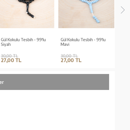
Gül Kokulu Tesbih - 99'lu
Gül Kokulu Tesbih - 99'lu
Gül K
Siyah
Mavi
Lila
30,00 TL
30,00 TL
30,0
27,00 TL
27,00 TL
27,
er