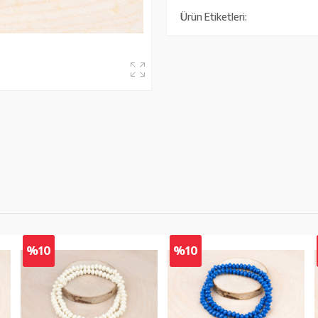
Ürün Etiketleri:
%10
%10