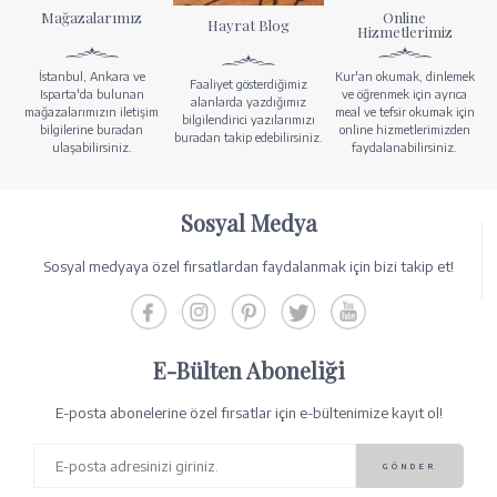
Mağazalarımız
Online
Hayrat Blog
Hizmetlerimiz
İstanbul, Ankara ve
Kur'an okumak, dinlemek
Faaliyet gösterdiğimiz
Isparta'da bulunan
ve öğrenmek için ayrıca
alanlarda yazdığımız
mağazalarımızın iletişim
meal ve tefsir okumak için
bilgilendirici yazılarımızı
bilgilerine buradan
online hizmetlerimizden
buradan takip edebilirsiniz.
ulaşabilirsiniz.
faydalanabilirsiniz.
Sosyal Medya
Sosyal medyaya özel fırsatlardan faydalanmak için bizi takip et!
E-Bülten Aboneliği
E-posta abonelerine özel fırsatlar için e-bültenimize kayıt ol!