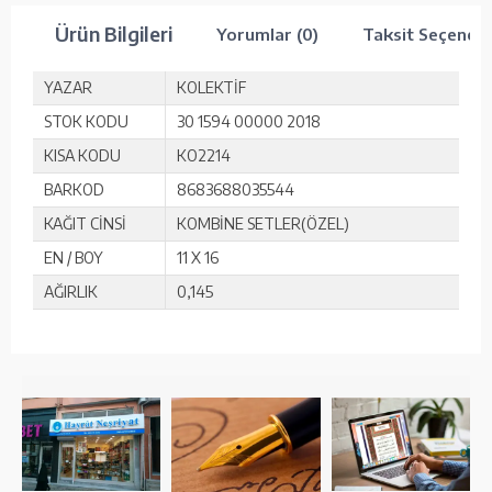
Ürün Bilgileri
Yorumlar (0)
Taksit Seçenekl
YAZAR
KOLEKTİF
STOK KODU
30 1594 00000 2018
KISA KODU
KO2214
BARKOD
8683688035544
KAĞIT CİNSİ
KOMBİNE SETLER(ÖZEL)
EN / BOY
11 X 16
AĞIRLIK
0,145