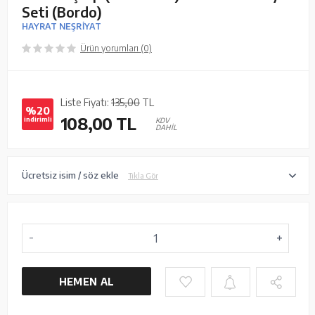
Seti (Bordo)
HAYRAT NEŞRİYAT
Ürün yorumları (0)
Liste Fiyatı:
135,00
TL
%20
108,00
TL
indirimli
KDV
DAHİL
Ücretsiz isim / söz ekle
Tıkla Gör
HEMEN AL