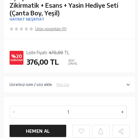
Zikirmatik + Esans + Yasin Hediye Seti
(Çanta Boy, Yeşil)
HAYRAT NEŞRİYAT
Ürün yorumları (0)
Liste Fiyatı:
470,00
TL
%20
376,00
TL
indirimli
KDV
DAHİL
Ücretsiz isim / söz ekle
Tıkla Gör
HEMEN AL