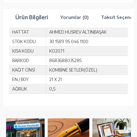
Ürün Bilgileri
Yorumlar (0)
Taksit Seçenekl
HATTAT
AHMED HUSREV ALTINBAŞAK
STOK KODU
30 1589 95 046 1100
KISA KODU
KO2071
BARKOD
8683688035285
KAĞIT CİNSİ
KOMBİNE SETLER(ÖZEL)
EN / BOY
21 X 21
AĞIRLIK
0,5