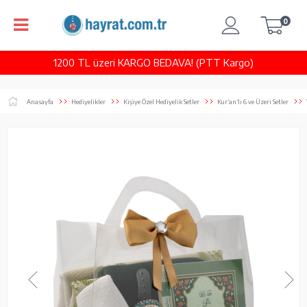
0
1200 TL üzeri KARGO BEDAVA! (PTT Kargo)
Anasayfa
Hediyelikler
Kişiye Özel Hediyelik Setler
Kur’an’lı 6 ve Üzeri Setler