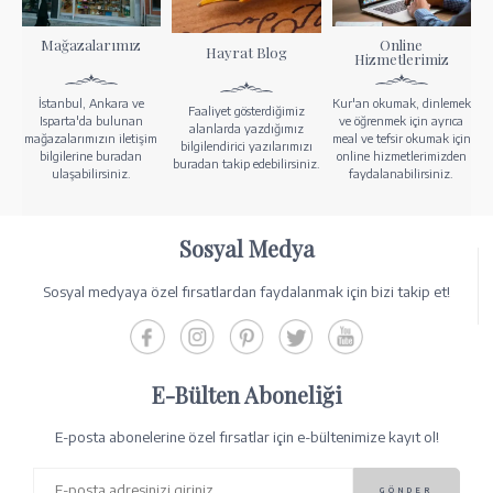
Mağazalarımız
Online
Hayrat Blog
Hizmetlerimiz
İstanbul, Ankara ve
Kur'an okumak, dinlemek
Faaliyet gösterdiğimiz
Isparta'da bulunan
ve öğrenmek için ayrıca
alanlarda yazdığımız
mağazalarımızın iletişim
meal ve tefsir okumak için
bilgilendirici yazılarımızı
bilgilerine buradan
online hizmetlerimizden
buradan takip edebilirsiniz.
ulaşabilirsiniz.
faydalanabilirsiniz.
Sosyal Medya
Sosyal medyaya özel fırsatlardan faydalanmak için bizi takip et!
E-Bülten Aboneliği
E-posta abonelerine özel fırsatlar için e-bültenimize kayıt ol!