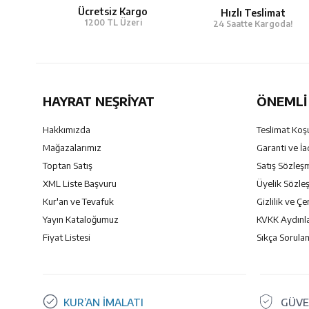
Ücretsiz Kargo
Hızlı Teslimat
1200 TL Üzeri
24 Saatte Kargoda!
HAYRAT NEŞRIYAT
ÖNEMLI 
Hakkımızda
Teslimat Koşu
Mağazalarımız
Garanti ve İa
Toptan Satış
Satış Sözleş
XML Liste Başvuru
Üyelik Sözle
Kur'an ve Tevafuk
Gizlilik ve Çe
Yayın Kataloğumuz
KVKK Aydınl
Fiyat Listesi
Sıkça Sorulan
KUR’AN İMALATI
GÜVE