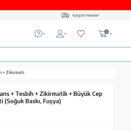
Kargom Nerede?
0
an Seti (Soğuk Baskı, Fuşya)
ans + Tesbih + Zikirmatik + Büyük Cep
i (Soğuk Baskı, Fuşya)