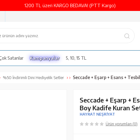
1200 TL üzeri KARGO BEDAVA! (PTT Kargo)
Çok Satanlar
Kampanyalar
5, 10, 15 TL
Seccade + Eşarp + Esans + Tesbih + Zikirmatik + Büyük Cep Boy Kadife Kur
%50 İndirimli Dini Hediyelik Setler
Seccade + Eşarp + Es
Boy Kadife Kuran Set
HAYRAT NEŞRİYAT
Ürün yorumları (0)