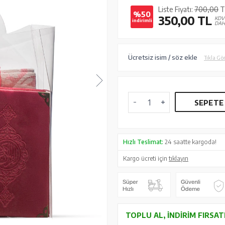
Liste Fiyatı:
700,00
T
%50
350,00
TL
KDV
indirimli
DAH
Ücretsiz isim / söz ekle
Tıkla Gö
SEPETE
Hızlı Teslimat:
24 saatte kargoda!
Kargo ücreti için
tıklayın
TOPLU AL, İNDIRIM FIRSAT