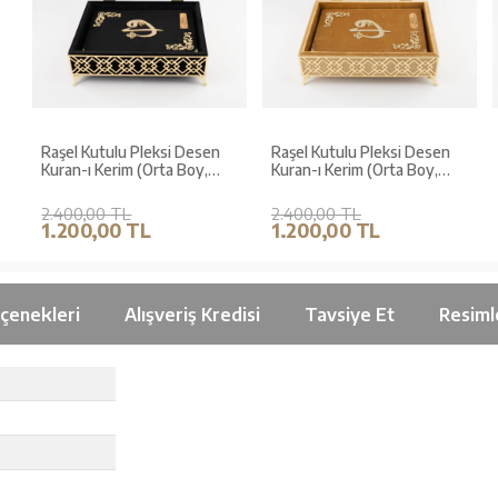
Raşel Kutulu Pleksi Desen
Raşel Kutulu Pleksi Desen
Kuran-ı Kerim (Orta Boy,
Kuran-ı Kerim (Orta Boy,
Siyah)
Gold)
2.400,00 TL
2.400,00 TL
1.200,00 TL
1.200,00 TL
çenekleri
Alışveriş Kredisi
Tavsiye Et
Resiml