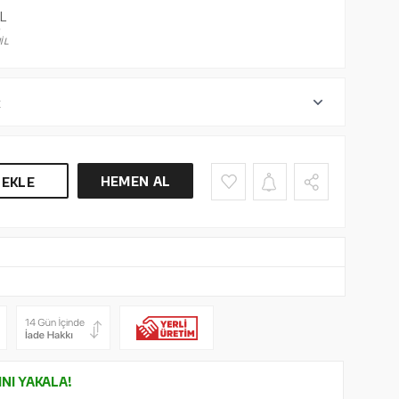
L
İL
r
HEMEN AL
 EKLE
INI YAKALA!