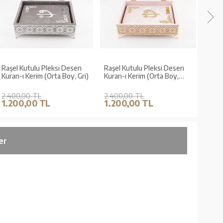
Raşel Kutulu Pleksi Desen
Raşel Kutulu Pleksi Desen
Secc
Kuran-ı Kerim (Orta Boy, Gri)
Kuran-ı Kerim (Orta Boy,
Hediy
Pembe)
Kadif
2.400,00 TL
2.400,00 TL
950,
1.200,00 TL
1.200,00 TL
475
er