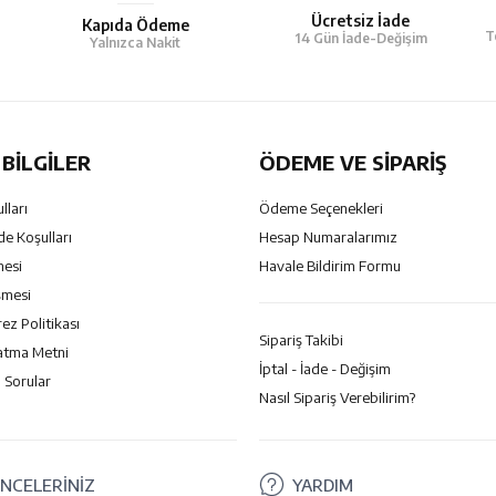
Ücretsiz İade
Kapıda Ödeme
T
14 Gün İade-Değişim
Yalnızca Nakit
BILGILER
ÖDEME VE SİPARİŞ
lları
Ödeme Seçenekleri
de Koşulları
Hesap Numaralarımız
mesi
Havale Bildirim Formu
şmesi
rez Politikası
Sipariş Takibi
atma Metni
İptal - İade - Değişim
 Sorular
Nasıl Sipariş Verebilirim?
NCELERİNİZ
YARDIM