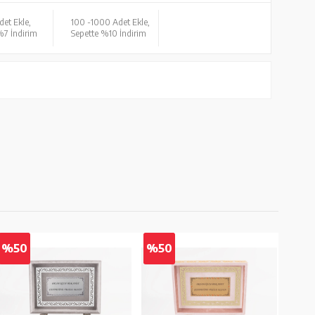
det Ekle,
100 -
1000 Adet Ekle,
%7 İndirim
Sepette %10 İndirim
%50
%50
%5