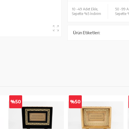
10 -
49 Adet Ekle,
50 -
99 A
Sepette %5 İndirim
Sepette 
Ürün Etiketleri:
%50
%50