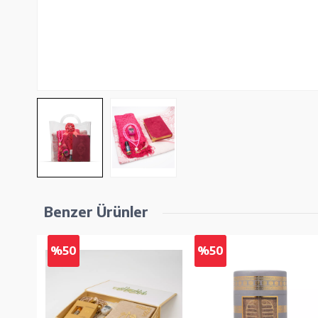
Benzer Ürünler
%50
%50