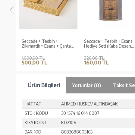
ans +
Seccade + Tesbih +
Seccade + Tesbih + Esans
 Büyük
Zikirmatik + Esans + Çanta
Hediye Seti (Kabe Desen,
 Seti
Boy Kuran Hediye Seti
Gri)
(Termo Deri Kutu)
1.000,00 TL
320,00 TL
500,00 TL
160,00 TL
Ürün Bilgileri
Yorumlar (0)
Taksit Se
HATTAT
AHMED HUSREV ALTINBAŞAK
STOK KODU
30 1574 16 014 0007
KISA KODU
KO2106
BARKOD
8683688005165