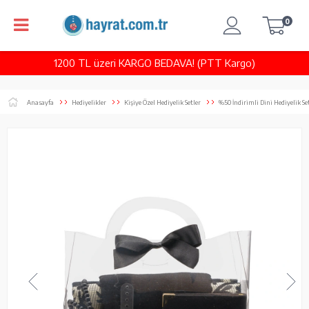
0
1200 TL üzeri KARGO BEDAVA! (PTT Kargo)
Anasayfa
Hediyelikler
Kişiye Özel Hediyelik Setler
%50 İndirimli Dini Hediyelik Se