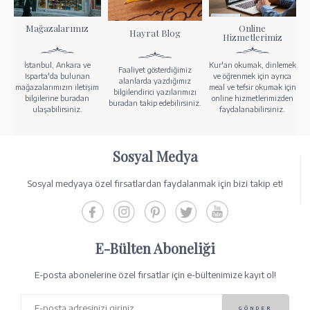
Mağazalarımız
Online
Hayrat Blog
Hizmetlerimiz
İstanbul, Ankara ve
Kur'an okumak, dinlemek
Faaliyet gösterdiğimiz
Isparta'da bulunan
ve öğrenmek için ayrıca
alanlarda yazdığımız
mağazalarımızın iletişim
meal ve tefsir okumak için
bilgilendirici yazılarımızı
bilgilerine buradan
online hizmetlerimizden
buradan takip edebilirsiniz.
ulaşabilirsiniz.
faydalanabilirsiniz.
Sosyal Medya
Sosyal medyaya özel fırsatlardan faydalanmak için bizi takip et!
E-Bülten Aboneliği
E-posta abonelerine özel fırsatlar için e-bültenimize kayıt ol!