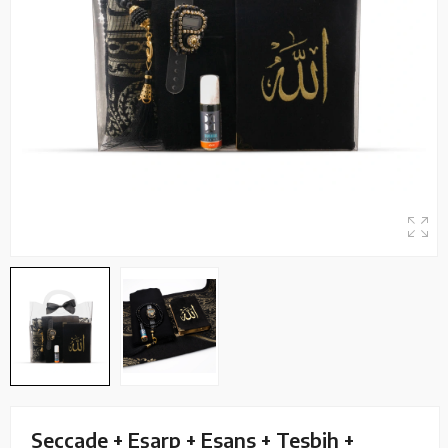
Seccade + Eşarp + Esans + Tesbih +