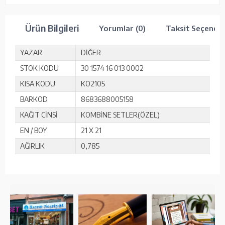
Ürün Bilgileri
Yorumlar (0)
Taksit Seçenekl
YAZAR
DİĞER
STOK KODU
30 1574 16 013 0002
KISA KODU
KO2105
BARKOD
8683688005158
KAĞIT CİNSİ
KOMBİNE SETLER(ÖZEL)
EN / BOY
21 X 21
AĞIRLIK
0,785