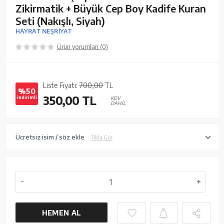
Zikirmatik + Büyük Cep Boy Kadife Kuran
Seti (Nakışlı, Siyah)
HAYRAT NEŞRİYAT
Ürün yorumları (0)
Liste Fiyatı:
700,00
TL
%50
350,00
TL
indirimli
KDV
DAHİL
Ücretsiz isim / söz ekle
Tıkla Gör
HEMEN AL