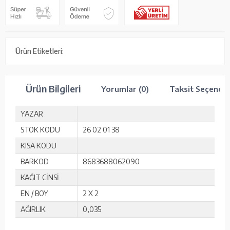
Ürün Etiketleri:
Ürün Bilgileri
Yorumlar (0)
Taksit Seçenekl
YAZAR
STOK KODU
26 02 01 38
KISA KODU
BARKOD
8683688062090
KAĞIT CİNSİ
EN / BOY
2 X 2
AĞIRLIK
0,035