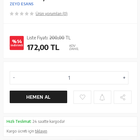
ZEYD ESANS
Ürün yorumları (0)
Liste Fiyatı:
200,00
TL
%14
172,00
TL
indirimli
KDV
DAHİL
HEMEN AL
Hızlı Teslimat:
24 saatte kargoda!
Kargo ücreti için
tıklayın