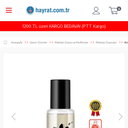
0
1200 TL üzeri KARGO BEDAVA! (PTT Kargo)
Anasayfa
İslami Ürünler
Alkolsüz Esans ve Parfümler
Alkolsüz Esanslar
Am