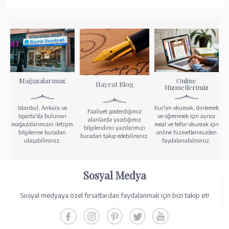
Mağazalarımız
Online
Hayrat Blog
Hizmetlerimiz
İstanbul, Ankara ve
Kur'an okumak, dinlemek
Faaliyet gösterdiğimiz
Isparta'da bulunan
ve öğrenmek için ayrıca
alanlarda yazdığımız
mağazalarımızın iletişim
meal ve tefsir okumak için
bilgilendirici yazılarımızı
bilgilerine buradan
online hizmetlerimizden
buradan takip edebilirsiniz.
ulaşabilirsiniz.
faydalanabilirsiniz.
Sosyal Medya
Sosyal medyaya özel fırsatlardan faydalanmak için bizi takip et!