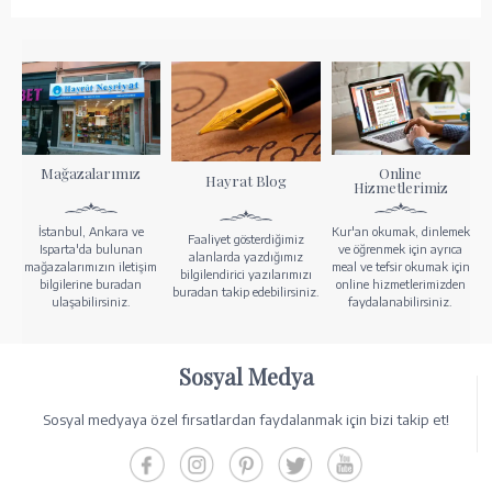
Mağazalarımız
Online
Hayrat Blog
Hizmetlerimiz
İstanbul, Ankara ve
Kur'an okumak, dinlemek
Faaliyet gösterdiğimiz
Isparta'da bulunan
ve öğrenmek için ayrıca
alanlarda yazdığımız
mağazalarımızın iletişim
meal ve tefsir okumak için
bilgilendirici yazılarımızı
bilgilerine buradan
online hizmetlerimizden
buradan takip edebilirsiniz.
ulaşabilirsiniz.
faydalanabilirsiniz.
Sosyal Medya
Sosyal medyaya özel fırsatlardan faydalanmak için bizi takip et!