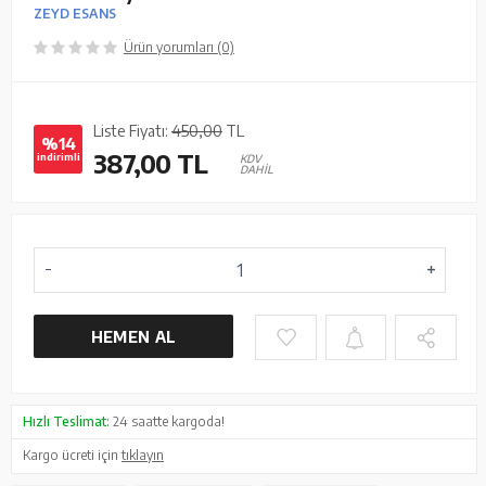
ZEYD ESANS
Ürün yorumları (0)
Liste Fiyatı:
450,00
TL
%14
387,00
TL
indirimli
KDV
DAHİL
HEMEN AL
Hızlı Teslimat:
24 saatte kargoda!
Kargo ücreti için
tıklayın