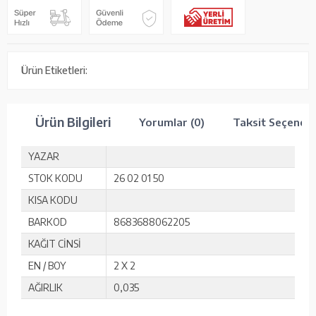
Ürün Etiketleri:
Ürün Bilgileri
Yorumlar (0)
Taksit Seçenekl
YAZAR
STOK KODU
26 02 01 50
KISA KODU
BARKOD
8683688062205
KAĞIT CİNSİ
EN / BOY
2 X 2
AĞIRLIK
0,035