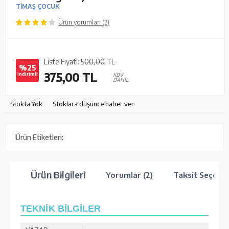
TİMAŞ ÇOCUK
Ürün yorumları (2)
Liste Fiyatı:
500,00
TL
%25
375,00
TL
indirimli
KDV
DAHİL
Stokta Yok
Stoklara düşünce haber ver
Ürün Etiketleri:
Ürün Bilgileri
Yorumlar (2)
Taksit Seçenek
TEKNİK BİLGİLER