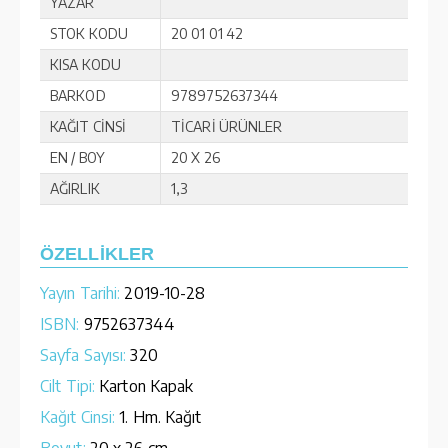
YAZAR
STOK KODU
20 01 01 42
KISA KODU
BARKOD
9789752637344
KAĞIT CİNSİ
TİCARİ ÜRÜNLER
EN / BOY
20 X 26
AĞIRLIK
1,3
ÖZELLİKLER
Yayın Tarihi:
2019-10-28
ISBN:
9752637344
Sayfa Sayısı:
320
Cilt Tipi:
Karton Kapak
Kağıt Cinsi:
1. Hm. Kağıt
Boyut:
20 x 26 cm