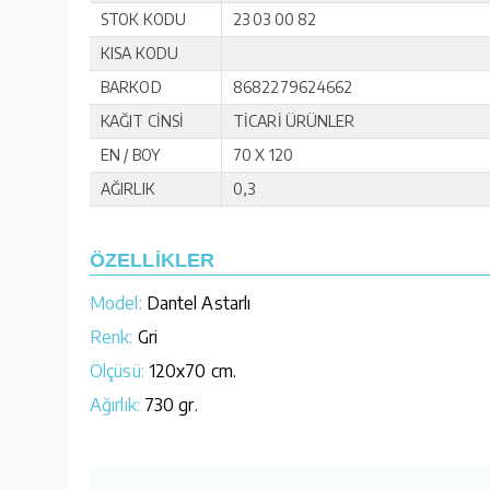
STOK KODU
23 03 00 82
KISA KODU
BARKOD
8682279624662
KAĞIT CİNSİ
TİCARİ ÜRÜNLER
EN / BOY
70 X 120
AĞIRLIK
0,3
ÖZELLİKLER
Model:
Dantel Astarlı
Renk:
Gri
Ölçüsü:
120x70 cm.
Ağırlık:
730 gr.