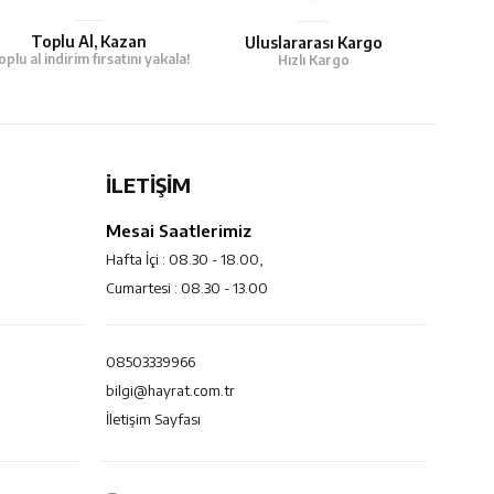
Toplu Al, Kazan
Uluslararası Kargo
oplu al indirim fırsatını yakala!
Hızlı Kargo
İLETİŞİM
Mesai Saatlerimiz
Hafta İçi : 08.30 - 18.00,
Cumartesi : 08.30 - 13.00
08503339966
bilgi@hayrat.com.tr
İletişim Sayfası