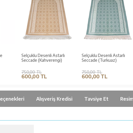
Selçuklu Desenli Astarlı
Selçuklu Desenli Astarlı
Seccade (Kahverengi)
Seccade (Turkuaz)
750,00 TL
750,00 TL
600,00 TL
600,00 TL
Seçenekleri
Alışveriş Kredisi
Tavsiye Et
Resim