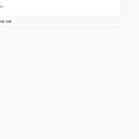
V
İL
ber ver