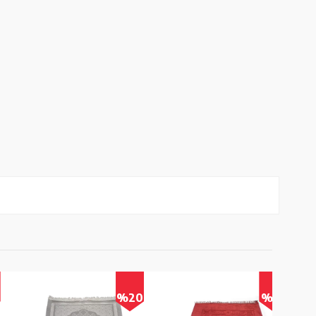
%20
%17