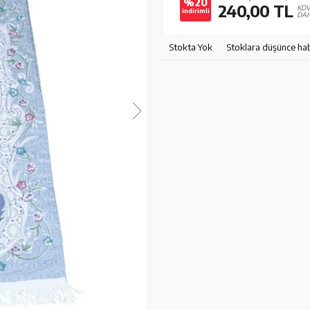
%20
240,00
TL
KD
indirimli
DAH
Stokta Yok
Stoklara düşünce ha