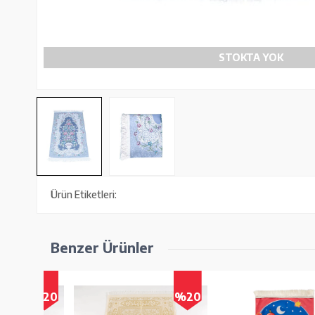
STOKTA YOK
Ürün Etiketleri:
Benzer Ürünler
%20
%20
%2