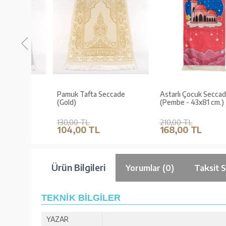
de
Pamuk Tafta Seccade
Astarlı Çocuk Seccade
(Gold)
(Pembe - 43x81 cm.)
130,00 TL
210,00 TL
104,00 TL
168,00 TL
Ürün Bilgileri
Yorumlar (0)
Taksit 
TEKNİK BİLGİLER
YAZAR