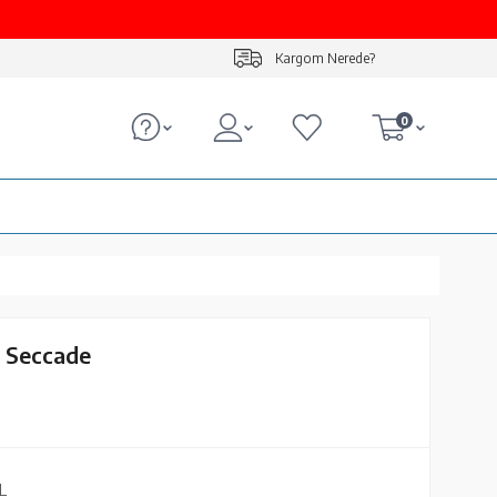
Kargom Nerede?
0
i Seccade
L