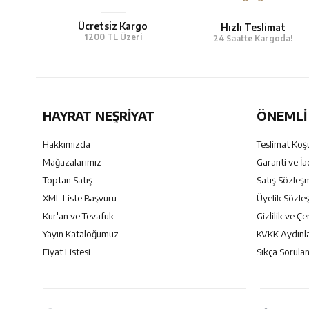
Ücretsiz Kargo
Hızlı Teslimat
1200 TL Üzeri
24 Saatte Kargoda!
HAYRAT NEŞRIYAT
ÖNEMLI 
Hakkımızda
Teslimat Koşu
Mağazalarımız
Garanti ve İa
Toptan Satış
Satış Sözleş
XML Liste Başvuru
Üyelik Sözle
Kur'an ve Tevafuk
Gizlilik ve Çe
Yayın Kataloğumuz
KVKK Aydınl
Fiyat Listesi
Sıkça Sorulan