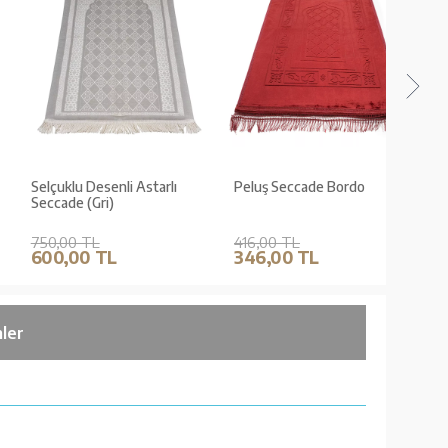
Selçuklu Desenli Astarlı
Peluş Seccade Bordo
Benim
Seccade (Gri)
(Erkekl
750,00 TL
416,00 TL
485,0
600,00 TL
346,00 TL
388,
ler