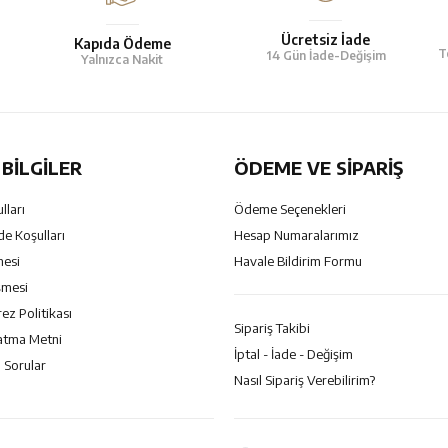
Ücretsiz İade
Kapıda Ödeme
T
14 Gün İade-Değişim
Yalnızca Nakit
BILGILER
ÖDEME VE SİPARİŞ
lları
Ödeme Seçenekleri
de Koşulları
Hesap Numaralarımız
mesi
Havale Bildirim Formu
şmesi
rez Politikası
Sipariş Takibi
atma Metni
İptal - İade - Değişim
 Sorular
Nasıl Sipariş Verebilirim?