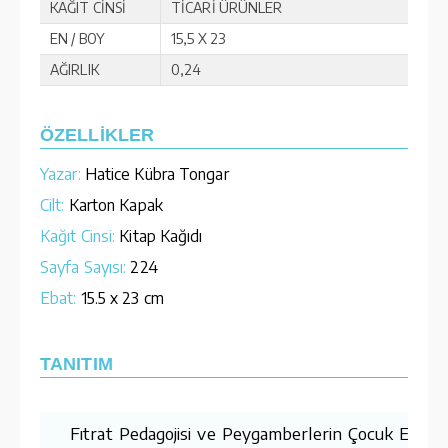
KAĞIT CİNSİ
TİCARİ ÜRÜNLER
EN / BOY
15,5 X 23
AĞIRLIK
0,24
ÖZELLİKLER
Yazar:
Hatice Kübra Tongar
Cilt:
Karton Kapak
Kağıt Cinsi:
Kitap Kağıdı
Sayfa Sayısı:
224
Ebat:
15.5 x 23 cm
TANITIM
Fıtrat Pedagojisi ve Peygamberlerin Çocuk Eğitim