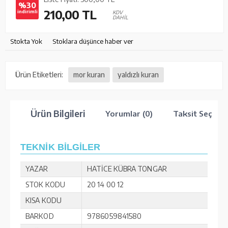
%30
210,00
TL
indirimli
KDV
DAHİL
Stokta Yok
Stoklara düşünce haber ver
Ürün Etiketleri:
mor kuran
yaldızlı kuran
Ürün Bilgileri
Yorumlar (0)
Taksit Seçenek
TEKNİK BİLGİLER
YAZAR
HATİCE KÜBRA TONGAR
STOK KODU
20 14 00 12
KISA KODU
BARKOD
9786059841580