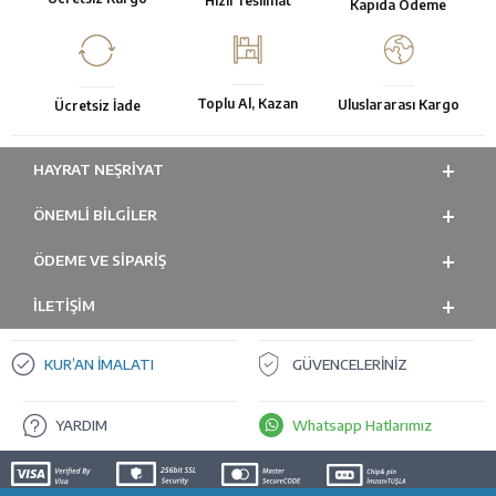
Hızlı Teslimat
Kapıda Ödeme
Toplu Al, Kazan
Uluslararası Kargo
Ücretsiz İade
HAYRAT NEŞRIYAT
ÖNEMLI BILGILER
ÖDEME VE SİPARİŞ
İLETİŞİM
KUR’AN İMALATI
GÜVENCELERİNİZ
YARDIM
Whatsapp Hatlarımız