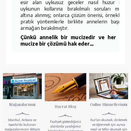
esir alan uykusuz geceler nasıl huzur içind
uykunun kollarına bırakılmalı soruları merce
altına alınmış; onlarca çözüm önerisi, örnekler v
pratik yöntemlerle birlikte annelerin başucun
armağan bırakılmıştır.
Çünkü annelik bir mucizedir ve her ann
mucize bir çözümü hak eder…
Mağazalarımız
Online Hizmetlerimiz
Hayrat Blog
İstanbul, Ankara ve
Kur'an okumak, dinlemek
Faaliyet gösterdiğimiz
Isparta'da bulunan
ve öğrenmek için ayrıca
alanlarda yazdığımız
mağazalarımızın iletişim
meal ve tefsir okumak için
bilgilendirici yazılarımızı