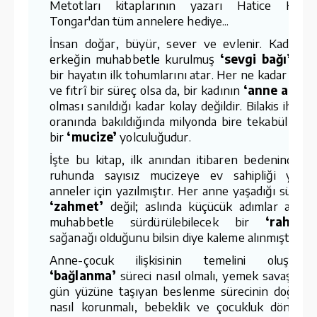
Metotları kitaplarının yazarı Hatice Kübr
Tongar'dan tüm annelere hediye...
İnsan doğar, büyür, sever ve evlenir. Kadın v
erkeğin muhabbetle kurulmuş
‘sevgi bağı’
yen
bir hayatın ilk tohumlarını atar. Her ne kadar doğa
ve fıtrî bir süreç olsa da, bir kadının
‘anne adayı
olması sanıldığı kadar kolay değildir. Bilakis ihtima
oranında bakıldığında milyonda bire tekabül ede
bir
‘mucize’
yolculuğudur.
İşte bu kitap, ilk anından itibaren bedeninde v
ruhunda sayısız mucizeye ev sahipliği yapa
anneler için yazılmıştır. Her anne yaşadığı süreci
‘zahmet’
değil; aslında küçücük adımlar atara
muhabbetle sürdürülebilecek bir
‘rahmet
sağanağı olduğunu bilsin diye kaleme alınmıştır.
Anne-çocuk ilişkisinin temelini oluştura
‘bağlanma’
süreci nasıl olmalı, yemek savaşların
gün yüzüne taşıyan beslenme sürecinin doğallığ
nasıl korunmalı, bebeklik ve çocukluk dönemin