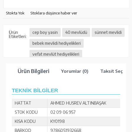
Stokta Yok
Stoklara düşünce haber ver
Ürün
cep boy yasin
40 mevlüdü
sünnet mevlidi
Etiketleri:
bebek mevlidi hediyelikleri
vefat mevlüt hediyelikleri
Ürün Bilgileri
Yorumlar (0)
Taksit Seçenek
TEKNİK BİLGİLER
HATTAT
AHMED HUSREV ALTINBAŞAK
STOK KODU
02 09 06 957
KISA KODU
KY0198
BARKOD
9786051932668