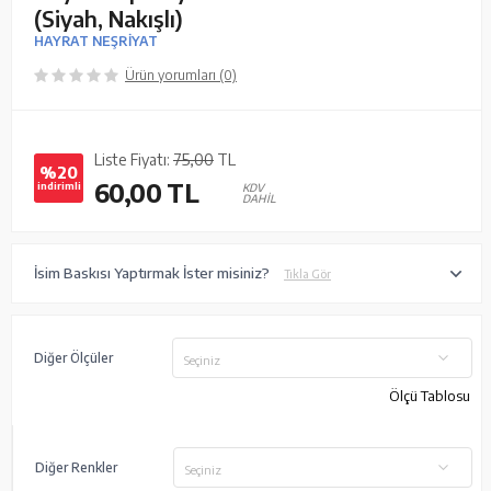
(Siyah, Nakışlı)
HAYRAT NEŞRİYAT
Ürün yorumları (0)
Liste Fiyatı:
75,00
TL
%20
60,00
TL
indirimli
KDV
DAHİL
İsim Baskısı Yaptırmak İster misiniz?
Tıkla Gör
Diğer Ölçüler
Seçiniz
Ölçü Tablosu
Diğer Renkler
Seçiniz