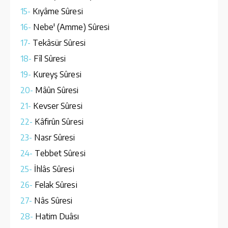
15-
Kıyâme Sûresi
16-
Nebe' (Amme) Sûresi
17-
Tekâsür Sûresi
18-
Fîl Sûresi
19-
Kureyş Sûresi
20-
Mâûn Sûresi
21-
Kevser Sûresi
22-
Kâfirûn Sûresi
23-
Nasr Sûresi
24-
Tebbet Sûresi
25-
İhlâs Sûresi
26-
Felak Sûresi
27-
Nâs Sûresi
28-
Hatim Duâsı