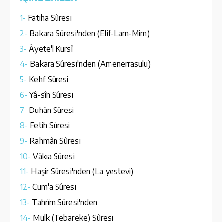
1-
Fatiha Sûresi
2-
Bakara Sûresi'nden (Elif-Lam-Mim)
3-
Âyete'l Kürsî
4-
Bakara Sûresi'nden (Amenerrasulü)
5-
Kehf Sûresi
6-
Yâ-sîn Sûresi
7-
Duhân Sûresi
8-
Fetih Sûresi
9-
Rahmân Sûresi
10-
Vâkıa Sûresi
11-
Haşir Sûresi'nden (La yestevi)
12-
Cum'a Sûresi
13-
Tahrîm Sûresi'nden
14-
Mülk (Tebareke) Sûresi