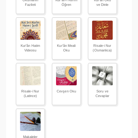
Okumanın
Kur'ân-ı Kerim
Kur'ân Oku
Fazileti
Öğren
ve Dinle
Kur'ân Hatim
Kur'ân Meali
Risale-i Nur
Videosu
Oku
(Osmanlıca)
Risale-i Nur
Cevşen Oku
Soru ve
(Latince)
Cevaplar
Makaleler