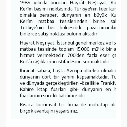
1985 yılında kurulan Hayrât Neşriyat, Kur'ân-
Kerîm basımı noktasında Türkiye'nin lider kuruluş
olmakla beraber, dünyanın en büyük Kur'ân-
Kerîm matbaa tesislerinden birine sahiptir
Türkiye’nin her bölgesinde pazarlamacıları v
binlerce satış noktası bulunmaktadır.
Hayrât Neşriyat, İstanbul genel merkez ve Ispart
matbaa tesisinde toplam 15.000 m2'lik bir aland
hizmet vermektedir. 700'den fazla eser çeşidin
Kur'ân âşıklarının istifadesine sunmaktadır.
İhracat sahası, başta Avrupa ülkeleri olmak üzer
dünyanın dört bir yanını kapsamaktadır. Türkiy
ve dünyada gerçekleştirilen -özellikle Frankfurt v
Kahire kitap fuarları gibi- dünyanın en büyü
fuarlarının sürekli katılımcısıdır.
Kısaca kurumsal bir firma ile muhatap olmanı
birçok avantajını yaşarsınız.