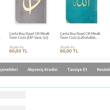
Çanta Boy Raşel Cilt Mealli
Çanta Boy Raşel Cilt Mealli
e
Yasin Cüzü (Elif-Vavlı, Gri)
Yasin Cüzü (Lafzatullah,
Turkuaz)
75,00 TL
75,00 TL
60,00 TL
60,00 TL
çenekleri
Alışveriş Kredisi
Tavsiye Et
Resiml