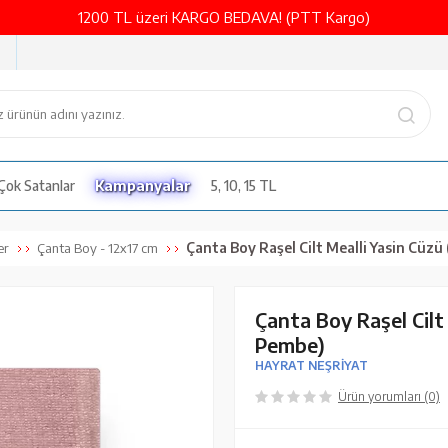
1200 TL üzeri KARGO BEDAVA! (PTT Kargo)
Çok Satanlar
Kampanyalar
5, 10, 15 TL
Çanta Boy Raşel Cilt Mealli Yasin Cüzü (Lafzatullah, Be
er
Çanta Boy - 12x17 cm
Çanta Boy Raşel Cilt
Pembe)
HAYRAT NEŞRİYAT
Ürün yorumları (0)