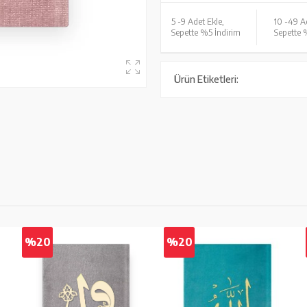
5 -
9 Adet Ekle,
10 -
49 Ad
Sepette %5 İndirim
Sepette 
Ürün Etiketleri:
%20
%20