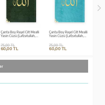
Çanta Boy Raşel Cilt Mealli
Çanta Boy Raşel Cilt Mealli
Yasin Cüzü (Lafzatullah,
Yasin Cüzü (Lafzatullah,
Yeşil)
Bebe Mavi)
75,00 TL
75,00 TL
60,00 TL
60,00 TL
er