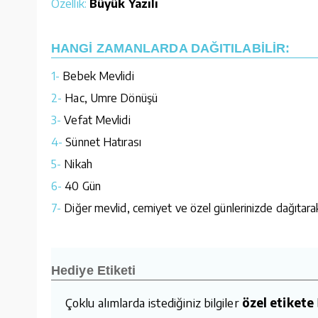
Özellik:
Büyük Yazılı
HANGİ ZAMANLARDA DAĞITILABİLİR:
1-
Bebek Mevlidi
2-
Hac, Umre Dönüşü
3-
Vefat Mevlidi
4-
Sünnet Hatırası
5-
Nikah
6-
40 Gün
7-
Diğer mevlid, cemiyet ve özel günlerinizde dağıtarak d
Hediye Etiketi
Çoklu alımlarda istediğiniz bilgiler
özel etikete