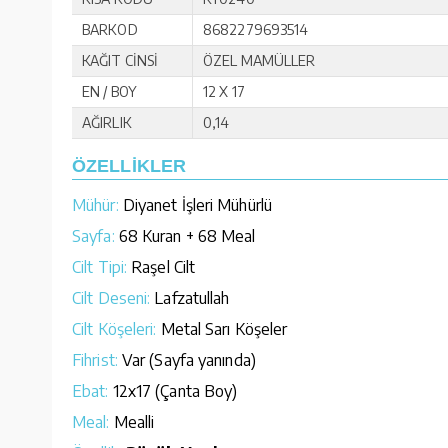
BARKOD
8682279693514
KAĞIT CİNSİ
ÖZEL MAMÜLLER
EN / BOY
12 X 17
AĞIRLIK
0,14
ÖZELLİKLER
Mühür:
Diyanet İşleri Mühürlü
Sayfa:
68 Kuran + 68 Meal
Cilt Tipi:
Raşel Cilt
Cilt Deseni:
Lafzatullah
Cilt Köşeleri:
Metal Sarı Köşeler
Fihrist:
Var (Sayfa yanında)
Ebat:
12x17 (Çanta Boy)
Meal:
Mealli