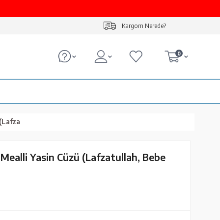
Kargom Nerede?
0
be Pembe)
 Mealli Yasin Cüzü (Lafzatullah, Bebe