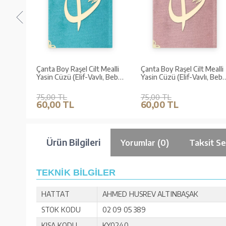
ealli
Çanta Boy Raşel Cilt Mealli
Çanta Boy Raşel Cilt Mealli
Yasin Cüzü (Elif-Vavlı, Bebe
Yasin Cüzü (Elif-Vavlı, Beb
Mavi)
Pembe)
75,00 TL
75,00 TL
60,00 TL
60,00 TL
Ürün Bilgileri
Yorumlar (0)
Taksit Se
TEKNİK BİLGİLER
HATTAT
AHMED HUSREV ALTINBAŞAK
STOK KODU
02 09 05 389
KISA KODU
KY0240