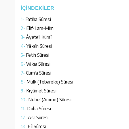
İÇİNDEKİLER
1-
Fatiha Sûresi
2-
Elif-Lam-Mim
3-
Âyete'l Kürsî
4-
Yâ-sîn Sûresi
5-
Fetih Sûresi
6-
Vâkıa Sûresi
7-
Cum'a Sûresi
8-
Mülk (Tebareke) Sûresi
9-
Kıyâmet Sûresi
10-
Nebe' (Amme) Sûresi
11-
Duha Sûresi
12-
Asr Sûresi
13-
Fîl Sûresi