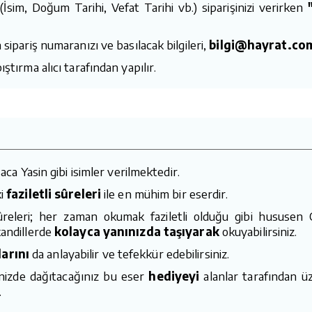
i (İsim, Doğum Tarihi, Vefat Tarihi vb.) siparişinizi verirken
 sipariş numaranızı ve basılacak bilgileri,
bilgi@hayrat.co
ştırma alıcı tarafından yapılır.
aca Yasin gibi isimler verilmektedir.
ki
faziletli sûreleri
ile en mühim bir eserdir.
eleri; her zaman okumak faziletli olduğu gibi hususen 
kandillerde
kolayca yanınızda taşıyarak
okuyabilirsiniz.
arını
da anlayabilir ve tefekkür edebilirsiniz.
inizde dağıtacağınız bu eser
hediyeyi
alanlar tarafından ü
.