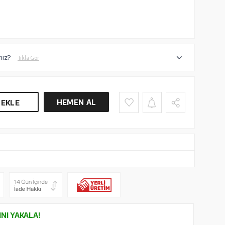
niz?
Tıkla Gör
HEMEN AL
 EKLE
INI YAKALA!