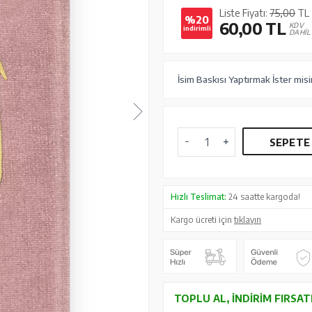
Liste Fiyatı:
75,00
TL
%20
60,00
TL
KDV
indirimli
DAHİL
İsim Baskısı Yaptırmak İster misi
SEPETE
Hızlı Teslimat:
24 saatte kargoda!
Kargo ücreti için
tıklayın
TOPLU AL, İNDIRIM FIRSAT