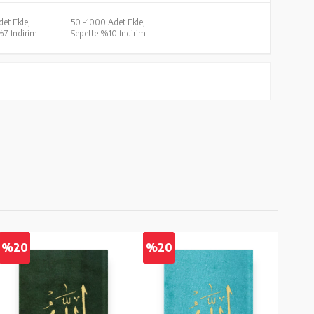
et Ekle,
50 -
1000 Adet Ekle,
%7 İndirim
Sepette %10 İndirim
%20
%20