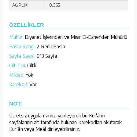
AĞIRLIK
0,365
ÖZELLİKLER
Mühür:
Diyanet İşlerinden ve Mısır El-Ezher'den Mühürlü
Baskı Rengi:
2 Renk Baskı
Sayfa Sayısı:
613 Sayfa
Cilt Tipi:
Ciltli
Mikleb:
Yok
Karekod:
Var
NOT:
Ücretsiz uygulamamızı yükleyerek bu Kur'ânın
sayfalarının alt tarafında bulunan Karekodları okutarak
Kur’ân veya Meâl dinleyebilirsiniz.