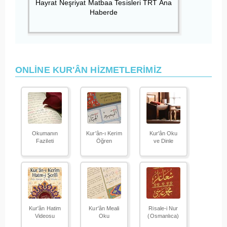
Hayrat Neşriyat Matbaa Tesisleri TRT Ana
Haberde
ONLİNE KUR'ÂN HİZMETLERİMİZ
Okumanın
Kur'ân-ı Kerim
Kur'ân Oku
Fazileti
Öğren
ve Dinle
Kur'ân Hatim
Kur'ân Meali
Risale-i Nur
Videosu
Oku
(Osmanlıca)