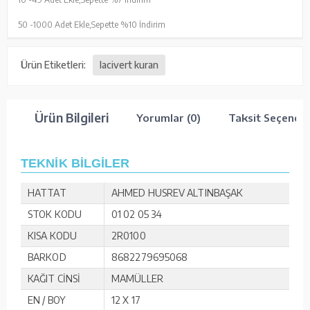
50 -
1000 Adet Ekle,
Sepette %10 İndirim
Ürün Etiketleri:
lacivert kuran
Ürün Bilgileri
Yorumlar (0)
Taksit Seçenekl
TEKNİK BİLGİLER
HATTAT
AHMED HUSREV ALTINBAŞAK
STOK KODU
01 02 05 34
KISA KODU
2R0100
BARKOD
8682279695068
KAĞIT CİNSİ
MAMÜLLER
EN / BOY
12 X 17