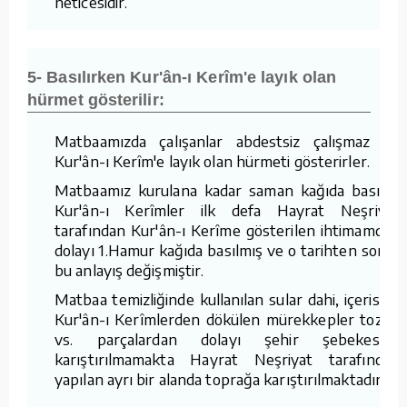
neticesidir.
5- Basılırken Kur'ân-ı Kerîm'e layık olan
hürmet gösterilir:
Matbaamızda çalışanlar abdestsiz çalışmaz ve
Kur'ân-ı Kerîm'e layık olan hürmeti gösterirler.
Matbaamız kurulana kadar saman kağıda basılan
Kur'ân-ı Kerîmler ilk defa Hayrat Neşriyat
tarafından Kur'ân-ı Kerîme gösterilen ihtimamdan
dolayı 1.Hamur kağıda basılmış ve o tarihten sonra
bu anlayış değişmiştir.
Matbaa temizliğinde kullanılan sular dahi, içerisine
Kur'ân-ı Kerîmlerden dökülen mürekkepler tozlar
vs. parçalardan dolayı şehir şebekesine
karıştırılmamakta Hayrat Neşriyat tarafından
yapılan ayrı bir alanda toprağa karıştırılmaktadır.