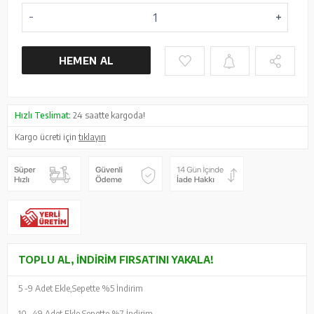
HEMEN AL
Hızlı Teslimat:
24 saatte kargoda!
Kargo ücreti için
tıklayın
TOPLU AL, İNDIRIM FIRSATINI YAKALA!
5 -
9 Adet Ekle,
Sepette %5 İndirim
10 -
49 Adet Ekle,
Sepette %7 İndirim