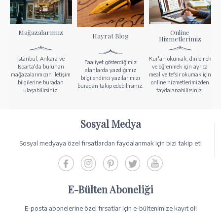
Mağazalarımız
Online
Hayrat Blog
Hizmetlerimiz
İstanbul, Ankara ve
Kur'an okumak, dinlemek
Faaliyet gösterdiğimiz
Isparta'da bulunan
ve öğrenmek için ayrıca
alanlarda yazdığımız
mağazalarımızın iletişim
meal ve tefsir okumak için
bilgilendirici yazılarımızı
bilgilerine buradan
online hizmetlerimizden
buradan takip edebilirsiniz.
ulaşabilirsiniz.
faydalanabilirsiniz.
Sosyal Medya
Sosyal medyaya özel fırsatlardan faydalanmak için bizi takip et!
E-Bülten Aboneliği
E-posta abonelerine özel fırsatlar için e-bültenimize kayıt ol!