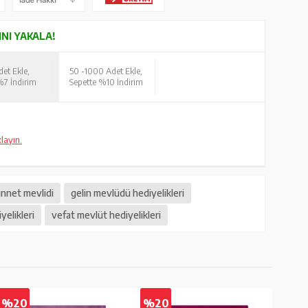
INI YAKALA!
et Ekle,
50 -
1000 Adet Ekle,
%7 İndirim
Sepette %10 İndirim
klayın.
nnet mevlidi
gelin mevlüdü hediyelikleri
yelikleri
vefat mevlüt hediyelikleri
%20
%20
%2