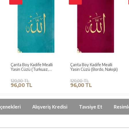
Çanta Boy Kadife Mealli
Çanta Boy Kadife Mealli
Yasin Cüzü (Turkuaz,
Yasin Cüzü (Bordo, Nakışlı)
Nakışlı)
120,00 TL
120,00 TL
96,00 TL
96,00 TL
çenekleri
Alışveriş Kredisi
Tavsiye Et
Resiml