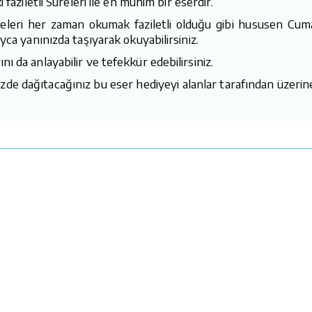
faziletli Sureleri ile en mühim bir eserdir.
leri her zaman okumak faziletli olduğu gibi hususen Cuma 
yca yanınızda taşıyarak okuyabilirsiniz.
ı da anlayabilir ve tefekkür edebilirsiniz.
zde dağıtacağınız bu eser hediyeyi alanlar tarafından üzerine