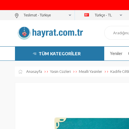
Türkçe - TL
Teslimat -
TÜM KATEGORİLER
Yeniler
Anasayfa
Yasin Cüzleri
Mealli Yasinler
Kadife Ciltl