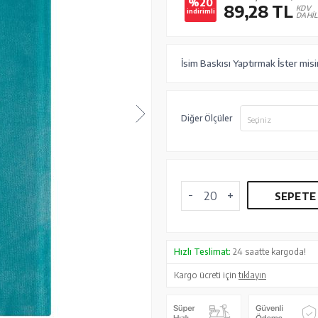
%20
89,28
TL
KDV
indirimli
DAHİL
İsim Baskısı Yaptırmak İster misi
Diğer Ölçüler
Seçiniz
SEPETE
Hızlı Teslimat:
24 saatte kargoda!
Kargo ücreti için
tıklayın