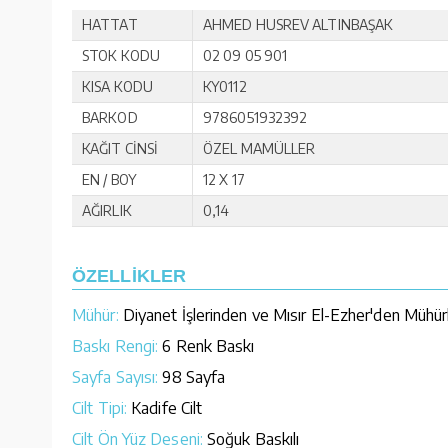
HATTAT
AHMED HUSREV ALTINBAŞAK
STOK KODU
02 09 05 901
KISA KODU
KY0112
BARKOD
9786051932392
KAĞIT CİNSİ
ÖZEL MAMÜLLER
EN / BOY
12 X 17
AĞIRLIK
0,14
ÖZELLİKLER
Mühür:
Diyanet İşlerinden ve Mısır El-Ezher'den Mühür
Baskı Rengi:
6 Renk Baskı
Sayfa Sayısı:
98 Sayfa
Cilt Tipi:
Kadife Cilt
Cilt Ön Yüz Deseni:
Soğuk Baskılı