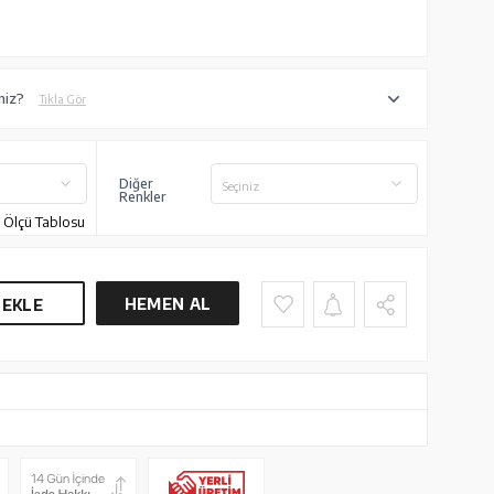
niz?
Tıkla Gör
Diğer
Seçiniz
Renkler
Ölçü Tablosu
HEMEN AL
 EKLE