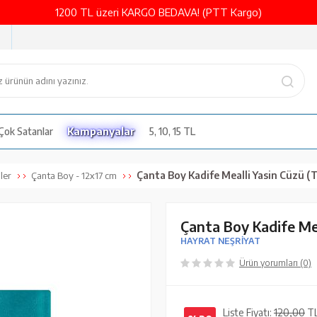
1200 TL üzeri KARGO BEDAVA! (PTT Kargo)
Çok Satanlar
Kampanyalar
5, 10, 15 TL
Çanta Boy Kadife Mealli Yasin Cüzü (
iler
Çanta Boy - 12x17 cm
Çanta Boy Kadife Me
HAYRAT NEŞRİYAT
Ürün yorumları (0)
Liste Fiyatı:
120,00
T