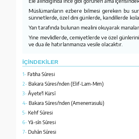
Ele alındığında ince gibi görünen ama içerisindeki 
Müslümanların ezbere bilmesi gereken bu sure
sünnetlerde, özel dini günlerde, kandillerde kola
Yan tarafında bulunan mealini okuyarak manaların
Yine mevlidlerde, cemiyetlerde ve özel günlerini
ve dua ile hatırlanmanıza vesile olacaktır.
İÇİNDEKİLER
1-
Fatiha Sûresi
2-
Bakara Sûresi'nden (Elif-Lam-Mim)
3-
Âyete'l Kürsî
4-
Bakara Sûresi'nden (Amenerrasulü)
5-
Kehf Sûresi
6-
Yâ-sîn Sûresi
7-
Duhân Sûresi