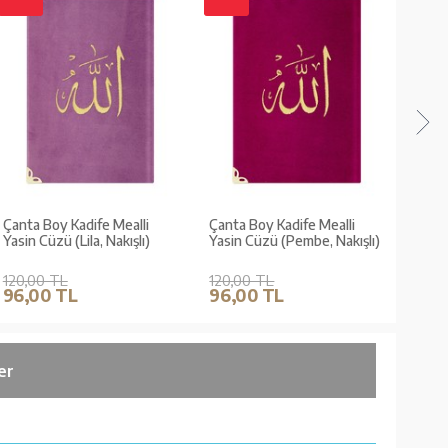
Çanta Boy Kadife Mealli
Çanta Boy Kadife Mealli
Çanta
Yasin Cüzü (Lila, Nakışlı)
Yasin Cüzü (Pembe, Nakışlı)
Yasin
Nakış
120,00 TL
120,00 TL
120,
96,00 TL
96,00 TL
96,
er