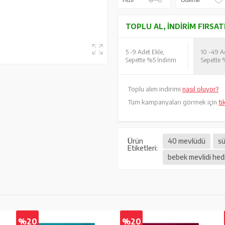
TOPLU AL, İNDIRIM FIRSAT
5 -
9 Adet Ekle,
10 -
49 Ad
Sepette %5 İndirim
Sepette 
Toplu alım indirimi
nasıl oluyor?
Tüm kampanyaları görmek için
tı
Ürün
40 mevlüdü
sü
Etiketleri:
bebek mevlidi hedi
%20
%20