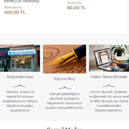
Kerim (Gri, Mühürlü)
75,00 TL
500,00 TL
60,00 TL
400,00 TL
Mağazalarımız
Online Hizmetlerimiz
Hayrat Blog
İstanbul, Ankara ve
Kur'an okumak, dinlemek
Faaliyet gösterdiğimiz
Isparta'da bulunan
ve öğrenmek için ayrıca meal
alanlarda yazdığımız
mağazalarımızın iletişim
ve tefsir okumak için online
bilgilendirici yazılarımızı
bilgilerine buradan
hizmetlerimizden
buradan takip edebilirsiniz.
ulaşabilirsiniz.
faydalanabilirsiniz.