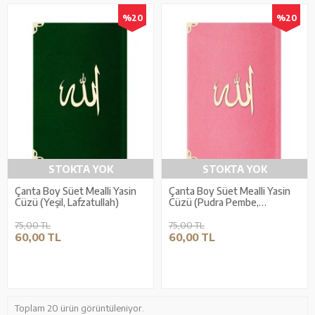
%20
%20
STOKTA YOK
STOKTA YOK
Çanta Boy Süet Mealli Yasin
Çanta Boy Süet Mealli Yasin
Cüzü (Yeşil, Lafzatullah)
Cüzü (Pudra Pembe,
Lafzatullah)
75,00 TL
75,00 TL
60,00 TL
60,00 TL
Toplam 20 ürün görüntüleniyor.