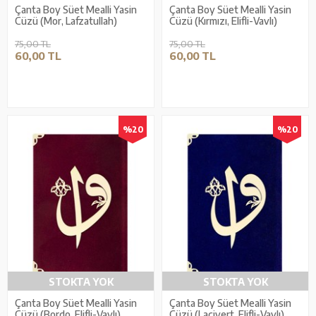
Çanta Boy Süet Mealli Yasin
Çanta Boy Süet Mealli Yasin
Cüzü (Mor, Lafzatullah)
Cüzü (Kırmızı, Elifli-Vavlı)
75,00 TL
75,00 TL
60,00 TL
60,00 TL
%20
%20
STOKTA YOK
STOKTA YOK
Çanta Boy Süet Mealli Yasin
Çanta Boy Süet Mealli Yasin
Cüzü (Bordo, Elifli-Vavlı)
Cüzü (Lacivert, Elifli-Vavlı)