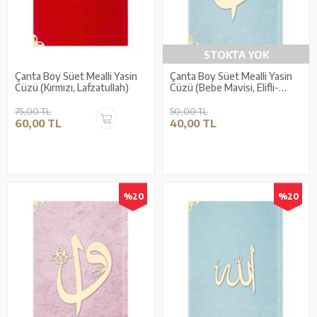
STOKTA YOK
Çanta Boy Süet Mealli Yasin
Çanta Boy Süet Mealli Yasin
Cüzü (Kırmızı, Lafzatullah)
Cüzü (Bebe Mavisi, Elifli-
Vavlı)
75,00 TL
50,00 TL
60,00 TL
40,00 TL
%20
%20