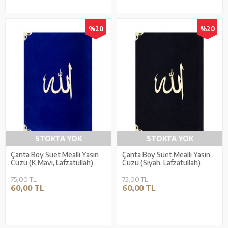
%20
%20
STOKTA YOK
STOKTA YOK
Çanta Boy Süet Mealli Yasin
Çanta Boy Süet Mealli Yasin
Cüzü (K.Mavi, Lafzatullah)
Cüzü (Siyah, Lafzatullah)
75,00 TL
75,00 TL
60,00 TL
60,00 TL