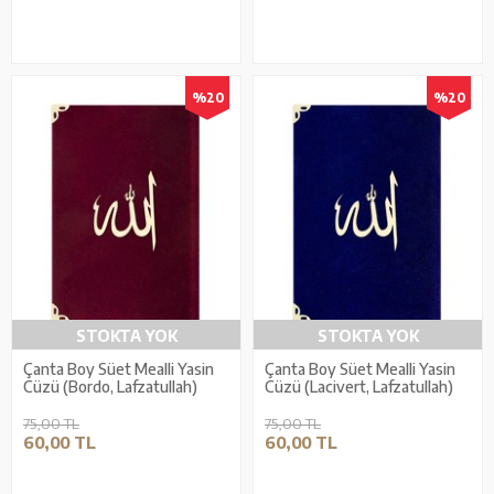
%20
%20
STOKTA YOK
STOKTA YOK
Çanta Boy Süet Mealli Yasin
Çanta Boy Süet Mealli Yasin
Cüzü (Bordo, Lafzatullah)
Cüzü (Lacivert, Lafzatullah)
75,00 TL
75,00 TL
60,00 TL
60,00 TL