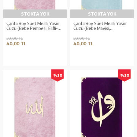
STOKTA YOK
STOKTA YOK
Çanta Boy Süet Mealli Yasin
Çanta Boy Süet Mealli Yasin
Cüzü (Bebe Pembesi, Elifli-
Cüzü (Bebe Mavisi,
Vavlı)
Lafzatullah)
50,00 TL
50,00 TL
40,00 TL
40,00 TL
%20
%20