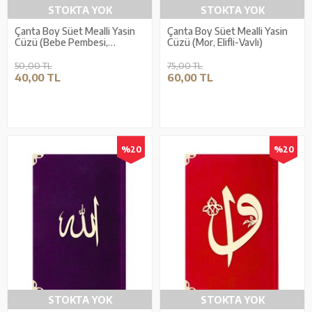
STOKTA YOK
STOKTA YOK
Çanta Boy Süet Mealli Yasin
Çanta Boy Süet Mealli Yasin
Cüzü (Bebe Pembesi,
Cüzü (Mor, Elifli-Vavlı)
Lafzatullah)
50,00 TL
75,00 TL
40,00 TL
60,00 TL
%20
%20
STOKTA YOK
STOKTA YOK