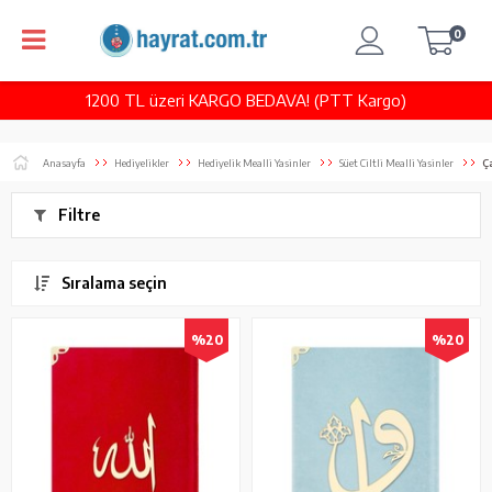
0
1200 TL üzeri KARGO BEDAVA! (PTT Kargo)
Anasayfa
Hediyelikler
Hediyelik Mealli Yasinler
Süet Ciltli Mealli Yasinler
Ç
Filtre
Sıralama seçin
%20
%20