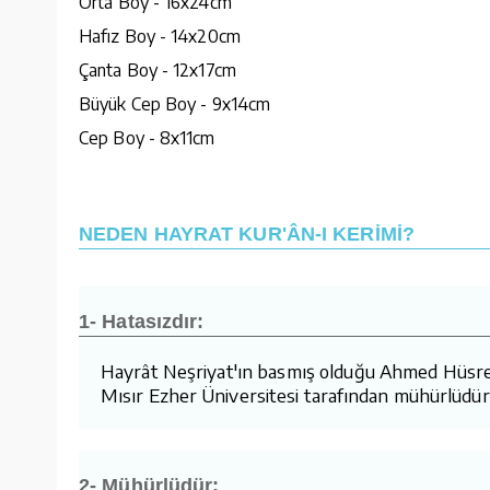
Orta Boy - 16x24cm
Hafız Boy - 14x20cm
Çanta Boy - 12x17cm
Büyük Cep Boy - 9x14cm
Cep Boy - 8x11cm
NEDEN HAYRAT KUR'ÂN-I KERİMİ?
1- Hatasızdır:
Hayrât Neşriyat'ın basmış olduğu Ahmed Hüsrev h
Mısır Ezher Üniversitesi tarafından mühürlüdür.
2- Mühürlüdür: