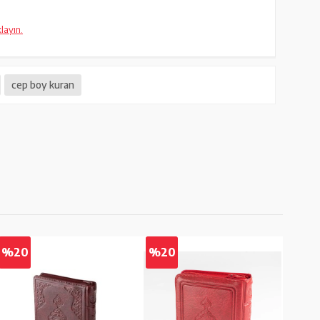
klayın.
cep boy kuran
%20
%20
%2