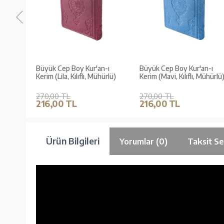
erim
Büyük Cep Boy Kur'an-ı
Büyük Cep Boy Kur'an-ı
Kerim (Lila, Kılıflı, Mühürlü)
Kerim (Mavi, Kılıflı, Mühürlü
270,00 TL
270,00 TL
216,00 TL
216,00 TL
Ürün Bilgileri
Yorumlar (0)
Taksit Se