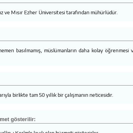
mız ve Mısır Ezher Üniversitesi tarafından mühürlüdür.
 hemen basılmamış, müslümanların daha kolay öğrenmesi v
ıyla birlikte tam 50 yıllık bir çalışmanın neticesidir.
met gösterilir:
r'ân-ı Kerîm'e layık olan hürmeti gösterirler.