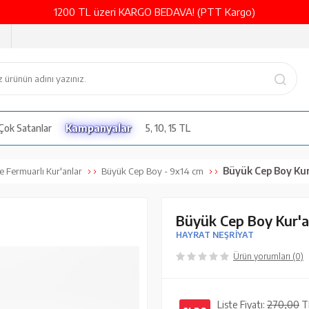
1200 TL üzeri KARGO BEDAVA! (PTT Kargo)
Çok Satanlar
Kampanyalar
5, 10, 15 TL
Büyük Cep Boy Kur'an-ı 
 ve Fermuarlı Kur'anlar
Büyük Cep Boy - 9x14 cm
Büyük Cep Boy Kur'an-
HAYRAT NEŞRİYAT
Ürün yorumları (0)
Liste Fiyatı:
270,00
T