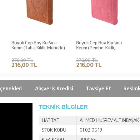
Büyük Cep Boy Kur'an-ı
Büyük Cep Boy Kur'an-ı
)
Kerim (Taba, Kılıflı, Mühürlü)
Kerim (Pembe, Kılıflı,
Mühürlü)
270,00 TL
270,00 TL
216,00 TL
216,00 TL
çenekleri
Alışveriş Kredisi
Tavsiye Et
Resiml
TEKNİK BİLGİLER
HATTAT
AHMED HUSREV ALTINBAŞAK
STOK KODU
01 02 06 19
KISA KODU
2R0065