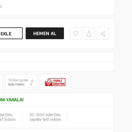
L
HEMEN AL
 EKLE
INI YAKALA!
et Ekle,
50 -
1000 Adet Ekle,
%7 İndirim
Sepette %10 İndirim