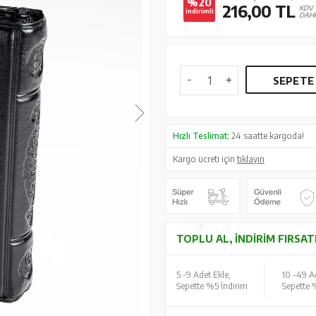
%20
216,00
TL
KDV
indirimli
DAHİ
SEPETE
Hızlı Teslimat:
24 saatte kargoda!
Kargo ücreti için
tıklayın
TOPLU AL, İNDIRIM FIRSAT
5 -
9 Adet Ekle,
10 -
49 Ad
Sepette %5 İndirim
Sepette 