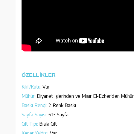
ÖZELLİKLER
Kılıf/Kutu:
Var
Mühür:
Diyanet İşlerinden ve Mısır El-Ezher'den Mühür
Baskı Rengi:
2 Renk Baskı
Sayfa Sayısı:
613 Sayfa
Cilt Tipi:
Biala Cilt
Kenar Yaldızı:
Var