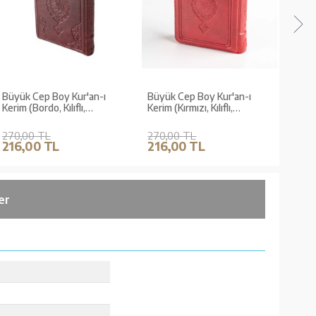
Büyük Cep Boy Kur'an-ı
Büyük Cep Boy Kur'an-ı
Büyü
Kerim (Bordo, Kılıflı,
Kerim (Kırmızı, Kılıflı,
Kerim
Mühürlü)
Mühürlü)
270,00 TL
270,00 TL
270,
216,00 TL
216,00 TL
216
er