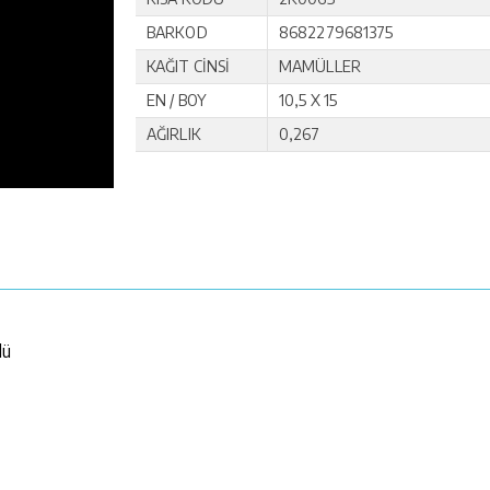
BARKOD
8682279681375
KAĞIT CİNSİ
MAMÜLLER
EN / BOY
10,5 X 15
AĞIRLIK
0,267
lü