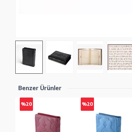
Benzer Ürünler
%20
%20