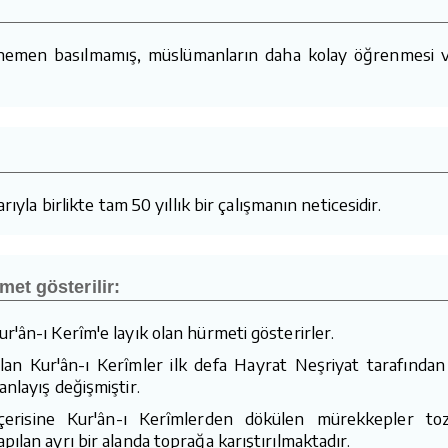
 hemen basılmamış, müslümanların daha kolay öğrenmesi v
ıyla birlikte tam 50 yıllık bir çalışmanın neticesidir.
met gösterilir:
r'ân-ı Kerîm'e layık olan hürmeti gösterirler.
n Kur'ân-ı Kerîmler ilk defa Hayrat Neşriyat tarafından
nlayış değişmiştir.
 içerisine Kur'ân-ı Kerîmlerden dökülen mürekkepler toz
ılan ayrı bir alanda toprağa karıştırılmaktadır.