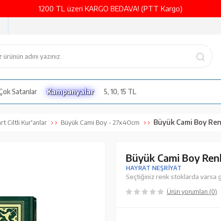
1200 TL üzeri KARGO BEDAVA! (PTT Kargo)
Çok Satanlar
Kampanyalar
5, 10, 15 TL
Büyük Cami Boy Renkl
t Ciltli Kur'anlar
Büyük Cami Boy - 27x40cm
Büyük Cami Boy Renk
HAYRAT NEŞRİYAT
Seçtiğiniz renk stoklarda varsa g
Ürün yorumları (0)