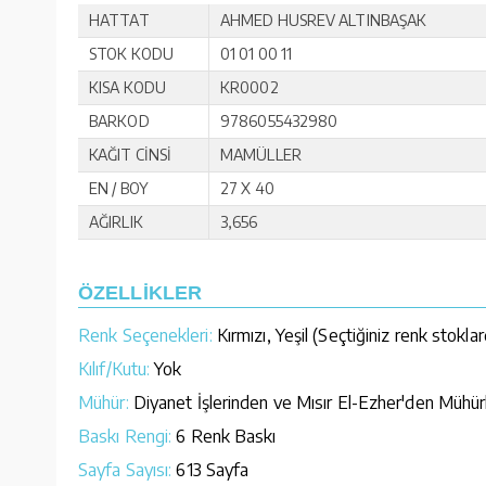
HATTAT
AHMED HUSREV ALTINBAŞAK
STOK KODU
01 01 00 11
KISA KODU
KR0002
BARKOD
9786055432980
KAĞIT CİNSİ
MAMÜLLER
EN / BOY
27 X 40
AĞIRLIK
3,656
ÖZELLİKLER
Renk Seçenekleri:
Kırmızı, Yeşil (Seçtiğiniz renk stoklar
Kılıf/Kutu:
Yok
Mühür:
Diyanet İşlerinden ve Mısır El-Ezher'den Mühür
Baskı Rengi:
6 Renk Baskı
Sayfa Sayısı:
613 Sayfa