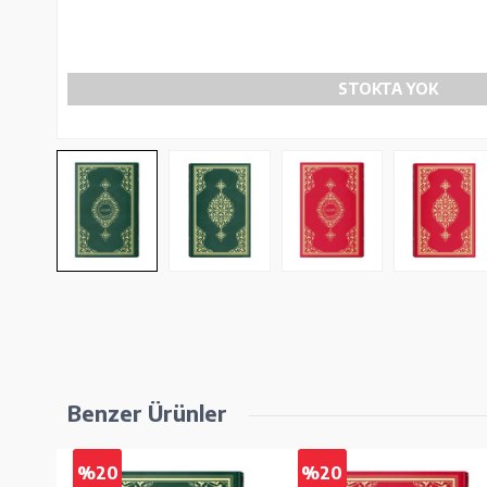
STOKTA YOK
Benzer Ürünler
%20
%20