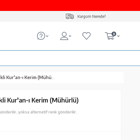
Kargom Nerede?
0
i Kur'an-ı Kerim (Mühürlü)
li Kur'an-ı Kerim (Mühürlü)
önderilir, yoksa alternatif renk gönderilir.