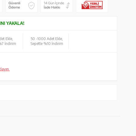
INI YAKALA!
et Ekle,
50 -
1000 Adet Ekle,
%7 İndirim
Sepette %10 İndirim
klayın.