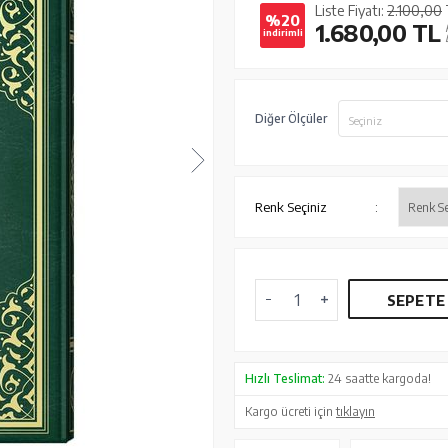
Liste Fiyatı:
2.100,00
%20
1.680,00
TL
indirimli
Diğer Ölçüler
Seçiniz
Renk Seçiniz
:
SEPETE
Hızlı Teslimat:
24 saatte kargoda!
Kargo ücreti için
tıklayın