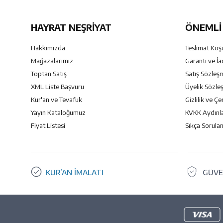
HAYRAT NEŞRIYAT
ÖNEMLI 
Hakkımızda
Teslimat Koşu
Mağazalarımız
Garanti ve İa
Toptan Satış
Satış Sözleş
XML Liste Başvuru
Üyelik Sözle
Kur'an ve Tevafuk
Gizlilik ve Çe
Yayın Kataloğumuz
KVKK Aydınl
Fiyat Listesi
Sıkça Sorulan
KUR’AN İMALATI
GÜVE