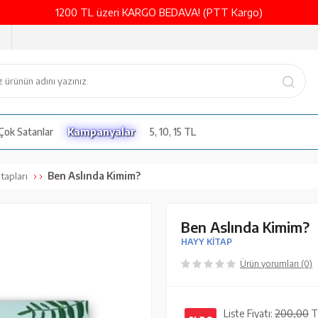
1200 TL üzeri KARGO BEDAVA! (PTT Kargo)
Çok Satanlar
Kampanyalar
5, 10, 15 TL
Ben Aslında Kimim?
tapları
Ben Aslında Kimim?
HAYY KİTAP
Ürün yorumları (0)
Liste Fiyatı:
200,00
T