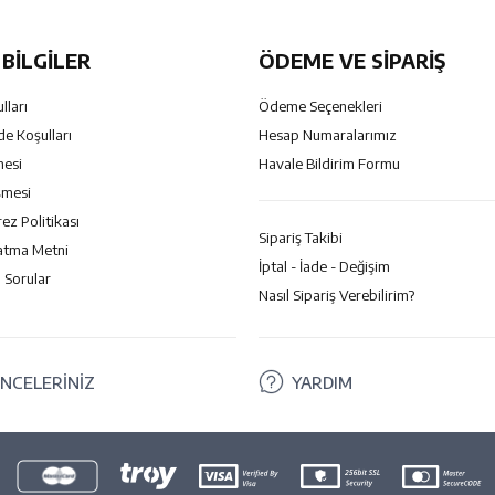
BILGILER
ÖDEME VE SİPARİŞ
lları
Ödeme Seçenekleri
de Koşulları
Hesap Numaralarımız
mesi
Havale Bildirim Formu
şmesi
rez Politikası
Sipariş Takibi
atma Metni
İptal - İade - Değişim
 Sorular
Nasıl Sipariş Verebilirim?
NCELERİNİZ
YARDIM