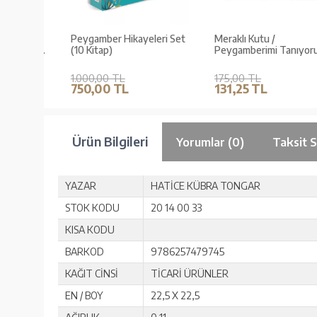
leri
Peygamber Hikayeleri Set
Meraklı Kutu /
û Eyyüb
(10 Kitap)
Peygamberimi Tanıyorum
1.000,00 TL
175,00 TL
750,00 TL
131,25 TL
Ürün Bilgileri
Yorumlar (0)
Taksit 
YAZAR
HATİCE KÜBRA TONGAR
STOK KODU
20 14 00 33
KISA KODU
BARKOD
9786257479745
KAĞIT CİNSİ
TİCARİ ÜRÜNLER
EN / BOY
22,5 X 22,5