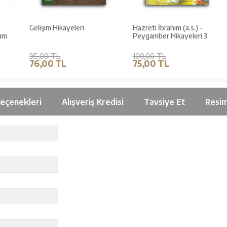
Gelişim Hikayeleri
Hazreti İbrahim (a.s.) -
Peygamber Hikayeleri 3
95,00 TL
100,00 TL
76,00 TL
75,00 TL
Seçenekleri
Alışveriş Kredisi
Tavsiye Et
Resim