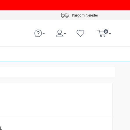
Kargom Nerede?
0
L