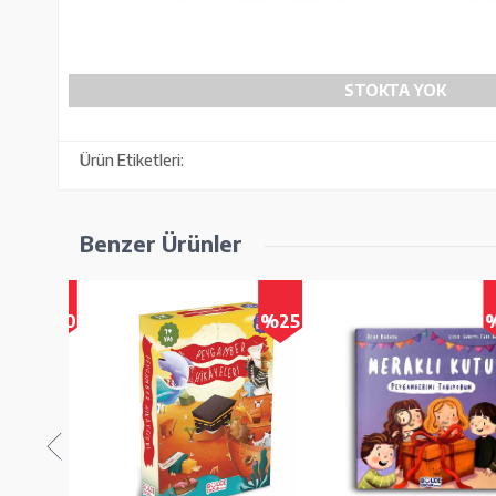
STOKTA YOK
Ürün Etiketleri:
Benzer Ürünler
%20
%25
%2