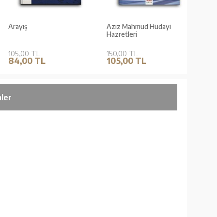
Arayış
Aziz Mahmud Hüdayi
Çocukl
Hazretleri
105,00 TL
150,00 TL
220,0
84,00 TL
105,00 TL
165,
ler