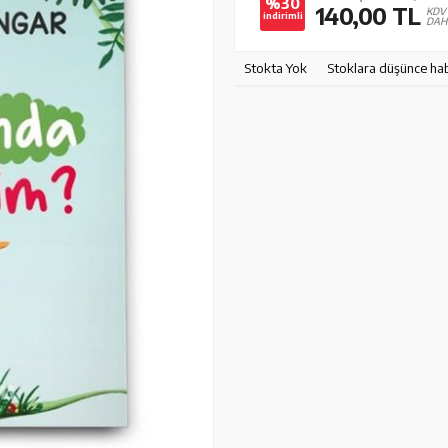
%30
140,00
TL
KDV
indirimli
DAH
Stokta Yok
Stoklara düşünce ha