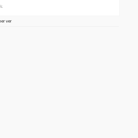
İL
ber ver