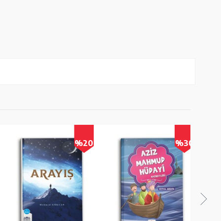
%20
%30