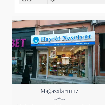
AĞIRLIK
0,11
Mağazalarımız