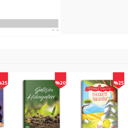
5
%20
%25