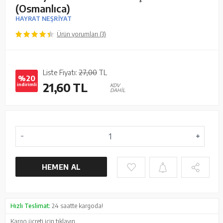
(Osmanlıca)
HAYRAT NEŞRİYAT
Ürün yorumları (3)
Liste Fiyatı:
27,00
TL
%20
21,60
TL
indirimli
KDV
DAHİL
HEMEN AL
Hızlı Teslimat:
24 saatte kargoda!
Kargo ücreti için
tıklayın