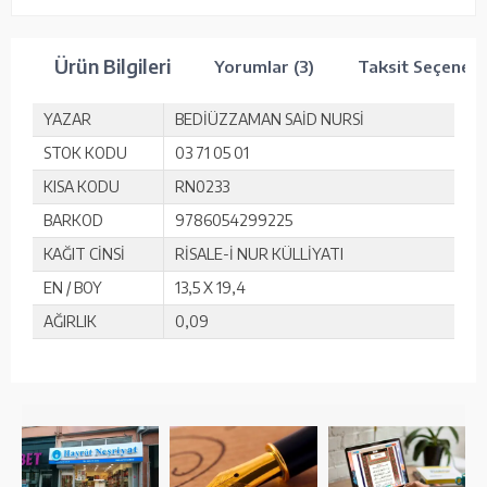
Ürün Bilgileri
Yorumlar (3)
Taksit Seçenekl
YAZAR
BEDİÜZZAMAN SAİD NURSİ
STOK KODU
03 71 05 01
KISA KODU
RN0233
BARKOD
9786054299225
KAĞIT CİNSİ
RİSALE-İ NUR KÜLLİYATI
EN / BOY
13,5 X 19,4
AĞIRLIK
0,09