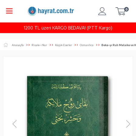
0
1200 TL üzeri KARGO BEDAVA! (PTT Kargo)
Anasayfa
Risale-i Nur
Küçük Eserler
Osmanlıca
Beka-yı Ruh Melaike ve H