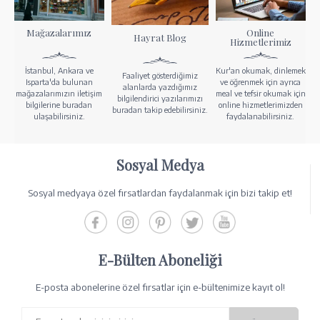
Mağazalarımız
Online
Hayrat Blog
Hizmetlerimiz
İstanbul, Ankara ve
Kur'an okumak, dinlemek
Faaliyet gösterdiğimiz
Isparta'da bulunan
ve öğrenmek için ayrıca
alanlarda yazdığımız
mağazalarımızın iletişim
meal ve tefsir okumak için
bilgilendirici yazılarımızı
bilgilerine buradan
online hizmetlerimizden
buradan takip edebilirsiniz.
ulaşabilirsiniz.
faydalanabilirsiniz.
Sosyal Medya
Sosyal medyaya özel fırsatlardan faydalanmak için bizi takip et!
E-Bülten Aboneliği
E-posta abonelerine özel fırsatlar için e-bültenimize kayıt ol!