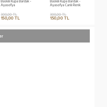
Baskılı Kupa Bardak -
Baskılı Kupa Bardak -
Baskı
Ayasofya
Ayasofya Canlı Renk
Besm
300,00 TL
300,00 TL
300,
150,00 TL
150,00 TL
150
er