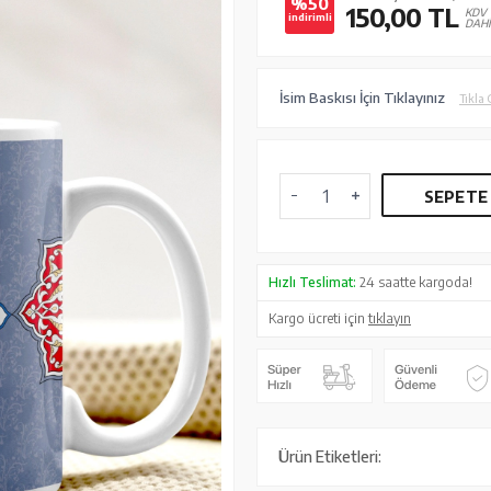
%50
150,00
TL
KDV
indirimli
DAHİ
İsim Baskısı İçin Tıklayınız
Tıkla 
SEPETE
Hızlı Teslimat:
24 saatte kargoda!
Kargo ücreti için
tıklayın
Ürün Etiketleri: