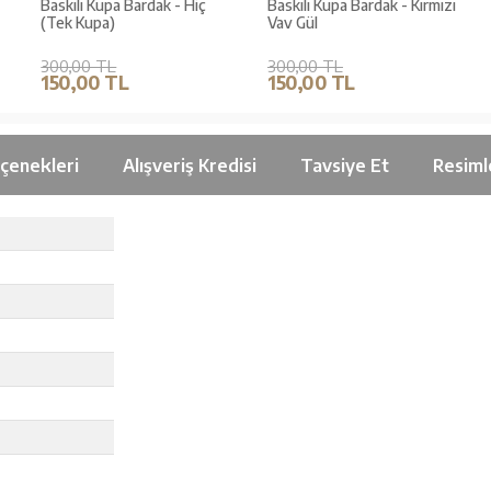
Baskılı Kupa Bardak - Hiç
Baskılı Kupa Bardak - Kırmızı
(Tek Kupa)
Vav Gül
300,00 TL
300,00 TL
150,00 TL
150,00 TL
çenekleri
Alışveriş Kredisi
Tavsiye Et
Resiml