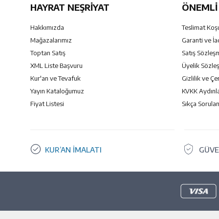
HAYRAT NEŞRIYAT
ÖNEMLI 
Hakkımızda
Teslimat Koşu
Mağazalarımız
Garanti ve İa
Toptan Satış
Satış Sözleş
XML Liste Başvuru
Üyelik Sözle
Kur'an ve Tevafuk
Gizlilik ve Çe
Yayın Kataloğumuz
KVKK Aydınl
Fiyat Listesi
Sıkça Sorulan
KUR’AN İMALATI
GÜVE