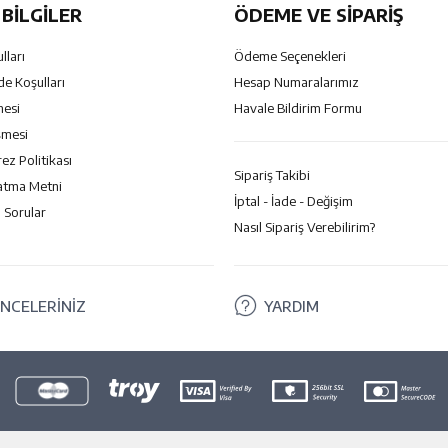
BILGILER
ÖDEME VE SİPARİŞ
lları
Ödeme Seçenekleri
de Koşulları
Hesap Numaralarımız
mesi
Havale Bildirim Formu
şmesi
rez Politikası
Sipariş Takibi
atma Metni
İptal - İade - Değişim
 Sorular
Nasıl Sipariş Verebilirim?
NCELERİNİZ
YARDIM