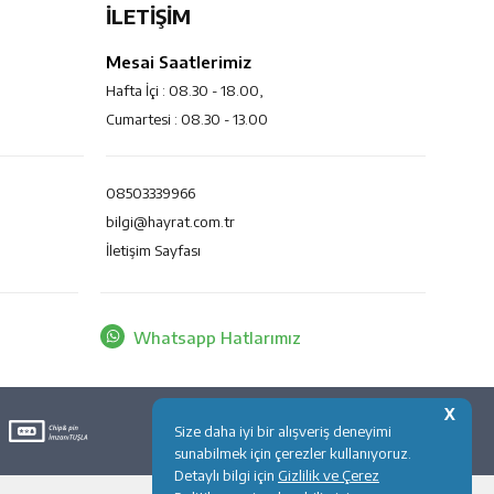
İLETİŞİM
Mesai Saatlerimiz
Hafta İçi : 08.30 - 18.00,
Cumartesi : 08.30 - 13.00
08503339966
bilgi@hayrat.com.tr
İletişim Sayfası
Whatsapp Hatlarımız
X
Size daha iyi bir alışveriş deneyimi
sunabilmek için çerezler kullanıyoruz.
Detaylı bilgi için
Gizlilik ve Çerez