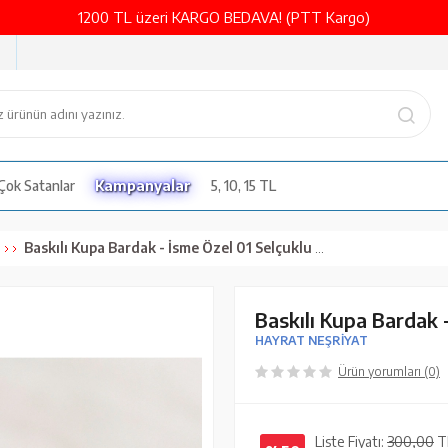
1200 TL üzeri KARGO BEDAVA! (PTT Kargo)
Çok Satanlar
Kampanyalar
5, 10, 15 TL
Baskılı Kupa Bardak - İsme Özel 01 Selçuklu Motifli
Baskılı Kupa Bardak 
HAYRAT NEŞRİYAT
Ürün yorumları (0)
Liste Fiyatı:
300,00
T