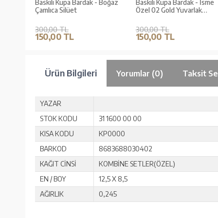
Baskılı Kupa Bardak - Boğaz
Baskılı Kupa Bardak - İsme
Çamlıca Silüet
Özel 02 Gold Yuvarlak
Motifli
300,00 TL
300,00 TL
150,00 TL
150,00 TL
Ürün Bilgileri
Yorumlar (0)
Taksit Se
YAZAR
STOK KODU
31 1600 00 00
KISA KODU
KP0000
BARKOD
8683688030402
KAĞIT CİNSİ
KOMBİNE SETLER(ÖZEL)
EN / BOY
12,5 X 8,5
AĞIRLIK
0,245