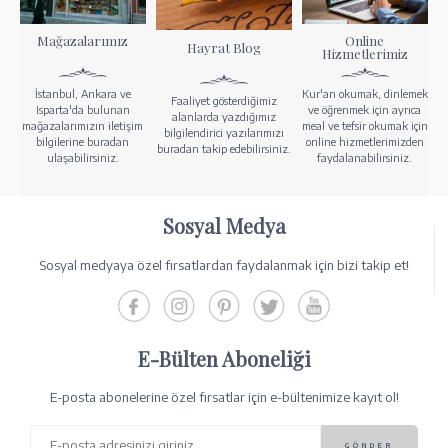
Mağazalarımız
Online
Hayrat Blog
Hizmetlerimiz
İstanbul, Ankara ve
Kur'an okumak, dinlemek
Faaliyet gösterdiğimiz
Isparta'da bulunan
ve öğrenmek için ayrıca
alanlarda yazdığımız
mağazalarımızın iletişim
meal ve tefsir okumak için
bilgilendirici yazılarımızı
bilgilerine buradan
online hizmetlerimizden
buradan takip edebilirsiniz.
ulaşabilirsiniz.
faydalanabilirsiniz.
Sosyal Medya
Sosyal medyaya özel fırsatlardan faydalanmak için bizi takip et!
E-Bülten Aboneliği
E-posta abonelerine özel fırsatlar için e-bültenimize kayıt ol!