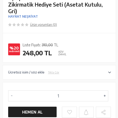
Zikirmatik Hediye Seti (Asetat Kutulu,
Gri)
HAYRAT NEŞRİYAT
Ürün yorumları (0)
Liste Fiyatı:
310,00
TL
%20
248,00
TL
indirimli
KDV
DAHİL
Ücretsiz isim / söz ekle
Tıkla Gör
HEMEN AL