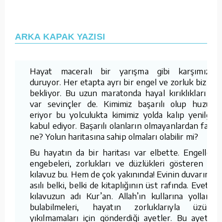
ARKA KAPAK YAZISI
Hayat maceralı bir yarışma gibi karşımızda
duruyor. Her etapta ayrı bir engel ve zorluk bizleri
bekliyor. Bu uzun maratonda hayal kırıklıkları da
var sevinçler de. Kimimiz başarılı olup huzura
eriyor bu yolculukta kimimiz yolda kalıp yenilgiyi
kabul ediyor. Başarılı olanların olmayanlardan farkı
ne? Yolun haritasına sahip olmaları olabilir mi?
Bu hayatın da bir haritası var elbette. Engelleri,
engebeleri, zorlukları ve düzlükleri gösteren bir
kılavuz bu. Hem de çok yakınında! Evinin duvarında
asılı belki, belki de kitaplığının üst rafında. Evet, o
kılavuzun adı Kur’an. Allah’ın kullarına yollarını
bulabilmeleri, hayatın zorluklarıyla üzülüp
yıkılmamaları için gönderdiği ayetler. Bu ayetler