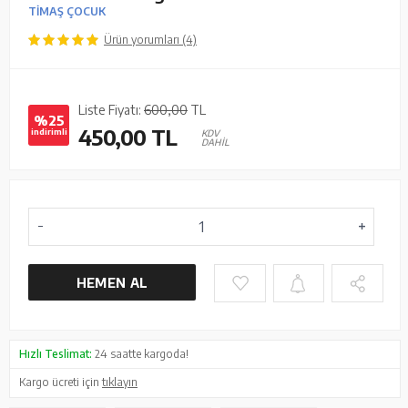
TİMAŞ ÇOCUK
Ürün yorumları (4)
Liste Fiyatı:
600,00
TL
%25
450,00
TL
indirimli
KDV
DAHİL
HEMEN AL
Hızlı Teslimat:
24 saatte kargoda!
Kargo ücreti için
tıklayın