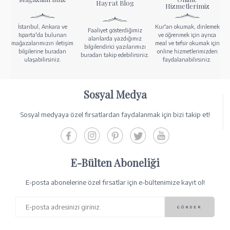
Hayrat Blog
Hizmetlerimiz
İstanbul, Ankara ve
Kur'an okumak, dinlemek
Faaliyet gösterdiğimiz
Isparta'da bulunan
ve öğrenmek için ayrıca
alanlarda yazdığımız
mağazalarımızın iletişim
meal ve tefsir okumak için
bilgilendirici yazılarımızı
bilgilerine buradan
online hizmetlerimizden
buradan takip edebilirsiniz.
ulaşabilirsiniz.
faydalanabilirsiniz.
Sosyal Medya
Sosyal medyaya özel fırsatlardan faydalanmak için bizi takip et!
E-Bülten Aboneliği
E-posta abonelerine özel fırsatlar için e-bültenimize kayıt ol!