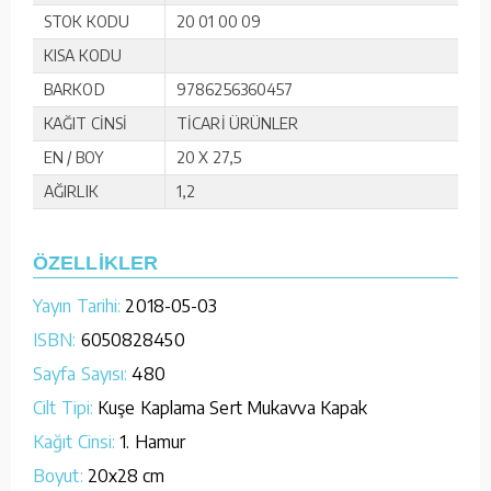
STOK KODU
20 01 00 09
KISA KODU
BARKOD
9786256360457
KAĞIT CİNSİ
TİCARİ ÜRÜNLER
EN / BOY
20 X 27,5
AĞIRLIK
1,2
ÖZELLİKLER
Yayın Tarihi:
2018-05-03
ISBN:
6050828450
Sayfa Sayısı:
480
Cilt Tipi:
Kuşe Kaplama Sert Mukavva Kapak
Kağıt Cinsi:
1. Hamur
Boyut:
20x28 cm